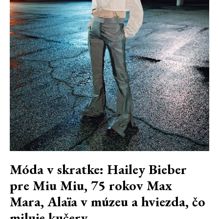
Móda v skratke: Hailey Bieber
pre Miu Miu, 75 rokov Max
Mara, Alaïa v múzeu a hviezda, čo
miluje kučery