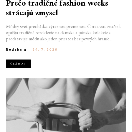
Prečo tradičné fashion weeks
strácajú zmysel
Módny svet prechádza výraznou premenou. Čoraz viac značiek
opúšťa tradičné rozdelenie na dámske a pánske kolekcie a
predstavuje módu ako jeden priestor bez pevných hraníc.
Spoločné prehliadky, prepojené kolekcie a rastúci dôraz na
Redakcia
-
24. 7. 2026
udržateľnosť naznačujú, že klasické týždne módy môžu čoskoro
vyzerať úplne inak.
ČLÁNOK