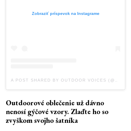
Zobraziť príspevok na Instagrame
A POST SHARED BY OUTDOOR VOICES (@OUTDOORVOICES)
Outdoorové oblečenie už dávno
nenosí gýčové vzory. Zlaďte ho so
zvyškom svojho šatníka