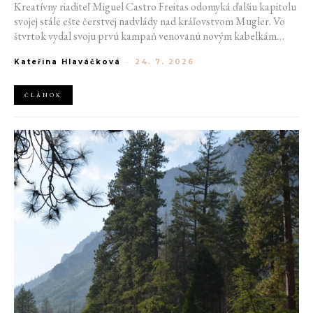
Kreatívny riaditeľ Miguel Castro Freitas odomyká ďalšiu kapitolu
svojej stále ešte čerstvej nadvlády nad kráľovstvom Mugler. Vo
štvrtok vydal svoju prvú kampaň venovanú novým kabelkám
Aurora a Lua. Jej vizuál hovorí presne tým jazykom, s ktorým
Kateřina Hlaváčková
-
24. 7. 2026
návrhár do módneho domu prišiel. Umne kombinuje výrazy
minulosti a dávnych koreňov, zatiaľ čo definuje modernú, silnú
podobu ženskosti.
ČLÁNOK