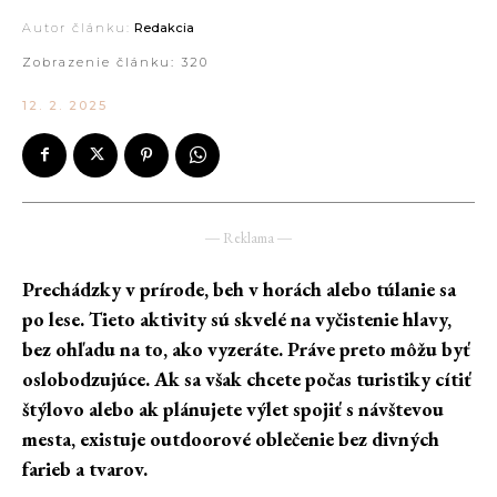
Autor článku:
Redakcia
Zobrazenie článku:
320
12. 2. 2025
― Reklama ―
Prechádzky v prírode, beh v horách alebo túlanie sa
po lese. Tieto aktivity sú skvelé na vyčistenie hlavy,
bez ohľadu na to, ako vyzeráte. Práve preto môžu byť
oslobodzujúce. Ak sa však chcete počas turistiky cítiť
štýlovo alebo ak plánujete výlet spojiť s návštevou
mesta, existuje outdoorové oblečenie bez divných
farieb a tvarov.