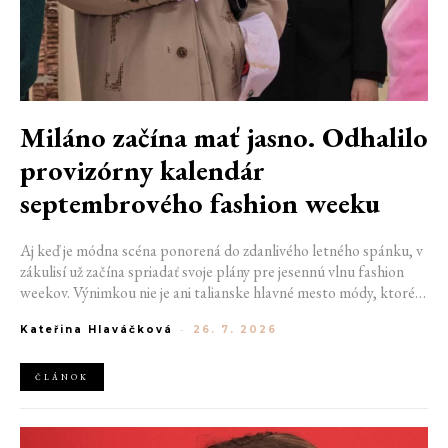
Miláno začína mať jasno. Odhalilo
provizórny kalendár
septembrového fashion weeku
Aj keď je módna scéna ponorená do zdanlivého letného spánku, v
zákulisí už začína spriadať svoje plány pre jesennú vlnu fashion
weekov. Výnimkou nie je ani talianske hlavné mesto módy, ktoré
vo štvrtok odhalilo provizórny kalendár chystaných show. Miláno
Kateřina Hlaváčková
-
26. 7. 2026
od 22. do 28. septembra privíta tradičné mená, pozornosť však
zameria predovšetkým na debut nového kreatívneho riaditeľa
značky Moschino.
ČLÁNOK