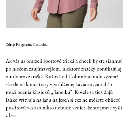
Zdroj: Patagonia, Columbia
Ak vás už omrzeli športové tričká a chceli by ste siahnuť
po niečom zaujímavejšom, niektoré značky ponúkajú aj
outdoorové tričká. Ružová od Columbia bude vyzerať
skvele na konci trasy v zaslúženej kaviarni, zatiaľ čo
muži ocenia klasickú „flanelku“. Košele sa tiež dajú
ľahko vrstviť a na jar a na jeseň si cez ne môžete obliecť
puzdrovú vestu a nikto nebude vedieť, že ste práve vyšli
z lesa.