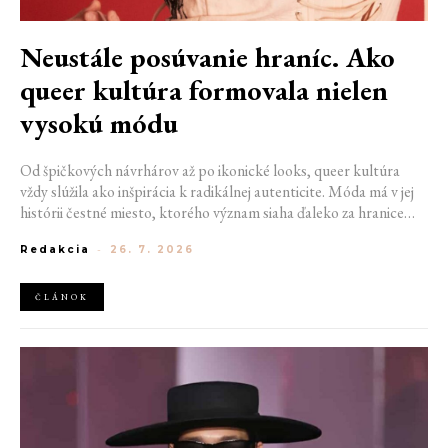
Neustále posúvanie hraníc. Ako
queer kultúra formovala nielen
vysokú módu
Od špičkových návrhárov až po ikonické looks, queer kultúra
vždy slúžila ako inšpirácia k radikálnej autenticite. Móda má v jej
histórii čestné miesto, ktorého význam siaha ďaleko za hranice
estetiky. V časoch, keď byť otvorene queer znamenalo vystaviť sa
Redakcia
-
26. 7. 2026
postihom a nebezpečenstvu, fungovalo práve oblečenie ako tichý
jazyk. Vďaka šatke, brošni alebo náušnici queer ľudia rozpoznali
jeden druhého a vďaka veľkolepej ballroom scéne mali aj ľudia na
ČLÁNOK
okraji spoločnosti priestor zažiariť na mólach. Ako sa queer
kultúra zapísala do módneho sveta, ktorý poznáme dnes?