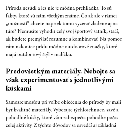
Príroda nesúdi a les nie je módna prehliadka. To sú
fakty, ktoré sú nám všetkým známe. Čo ak ale v rámci
„možností“ chcete napriek tomu vyzerať zladene aj na
túre? Nemusíte vyhodiť celý svoj športový šatník, stačí,
ak budete premýšľať rozumne a kombinovať. Na pomoc
vám nakoniec prídu módne outdoorové značky, ktoré
majú outdoorový štýl v malíčku.
Predovšetkým materiály. Nebojte sa
však experimentovať s jednotlivými
kúskami
Samozrejmosťou pri voľbe oblečenia do prírody by mali
byť kvalitné materiály. Vyberajte rýchloschnúce, savé a
pohodlné kúsky, ktoré vám zabezpečia pohodlie počas
celej aktivity. Z týchto dôvodov sa osvedčí aj základná