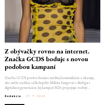
Z obývačky rovno na internet.
Značka GCDS boduje s novou
podobou kampaní
Značka GCDS posúva hranice módnej komunikácie a ukazuje,
ako môže tradícia veľkolepého Milána fungovať v dialógu s
digitálnou generáciou. Jej kampaň SS26 prepojuje osobný
priestor, internetovú kultúru a hravý vizuálny jazyk. Odráža
Redakcia
-
27. 7. 2026
spôsob, akým dnes módu vnímame a zdieľame. Zároveň
potvrdzuje schopnosť GCDS reagovať na súčasné kultúrne