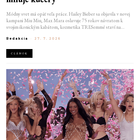
Módny svet má opäť veľa práce. Hailey Bieber sa objavila v novej
kampani Miu Miu, Max Mara oslavuje 75 rokov návratom k
svojim ikonickým kabátom, kozmetika TRESemmé staví na
prirodzené kučery v novej kampani s hercom Belmontom Cameli
Redakcia
-
27. 7. 2026
a v San Franciscu pripravujú prvú veľkú americkú retrospektívu
návrhára Azzedina Alaïi.
ČLÁNOK