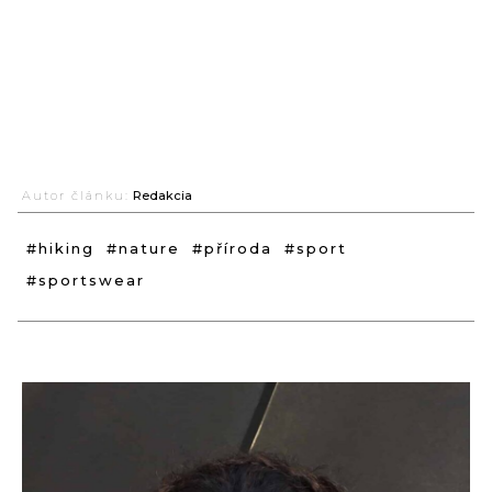
Autor článku:
Redakcia
#hiking
#nature
#příroda
#sport
#sportswear