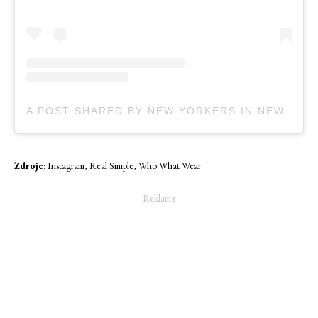
A POST SHARED BY NEW YORKERS IN NEW YORK (@NEWYORKERSINTHECITY)
Zdroje
: Instagram, Real Simple, Who What Wear
― Reklama ―