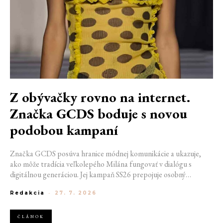
Z obývačky rovno na internet.
Značka GCDS boduje s novou
podobou kampaní
Značka GCDS posúva hranice módnej komunikácie a ukazuje,
ako môže tradícia veľkolepého Milána fungovať v dialógu s
digitálnou generáciou. Jej kampaň SS26 prepojuje osobný
priestor, internetovú kultúru a hravý vizuálny jazyk. Odráža
Redakcia
-
27. 7. 2026
spôsob, akým dnes módu vnímame a zdieľame. Zároveň
potvrdzuje schopnosť GCDS reagovať na súčasné kultúrne
trendy a vytvárať autentické spojenie medzi módou, digitálnym
ČLÁNOK