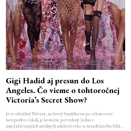
Gigi Hadid aj presun do Los
Angeles. Čo vieme o tohtoročnej
Victoria’s Secret Show?
Je to oficiálne! Návrat, na ktorý fanúšikovia po celom svete
netrpezlivo čakali, je konečne potvrdený. Jedna z
najočakávanejších módnych udalostí roka sa nezadržateľne blíži.