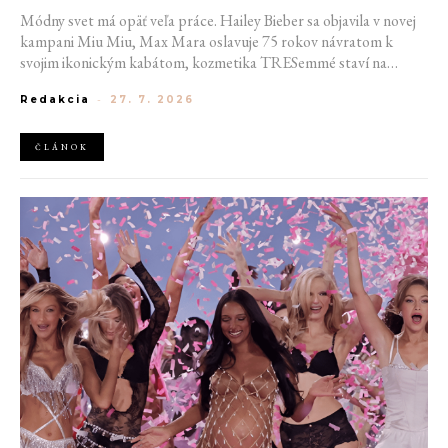
Módny svet má opäť veľa práce. Hailey Bieber sa objavila v novej
kampani Miu Miu, Max Mara oslavuje 75 rokov návratom k
svojim ikonickým kabátom, kozmetika TRESemmé staví na
prirodzené kučery v novej kampani s hercom Belmontom Cameli
Redakcia
-
27. 7. 2026
a v San Franciscu pripravujú prvú veľkú americkú retrospektívu
návrhára Azzedina Alaïi.
ČLÁNOK