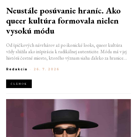
Neustále posúvanie hraníc. Ako
queer kultúra formovala nielen
vysokú módu
Od špičkových návrhárov až po ikonické looks, queer kultúra
vždy slúžila ako inšpirácia k radikálnej autenticite. Móda má v jej
histórii čestné miesto, ktorého význam siaha ďaleko za hranice
estetiky. V časoch, keď byť otvorene queer znamenalo vystaviť sa
Redakcia
-
26. 7. 2026
postihom a nebezpečenstvu, fungovalo práve oblečenie ako tichý
jazyk. Vďaka šatke, brošni alebo náušnici queer ľudia rozpoznali
jeden druhého a vďaka veľkolepej ballroom scéne mali aj ľudia na
ČLÁNOK
okraji spoločnosti priestor zažiariť na mólach. Ako sa queer
kultúra zapísala do módneho sveta, ktorý poznáme dnes?