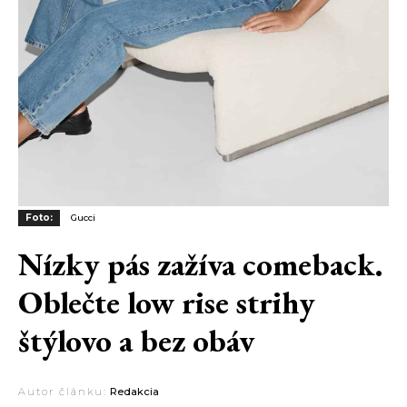
Foto:
Gucci
Nízky pás zažíva comeback.
Oblečte low rise strihy
štýlovo a bez obáv
Autor článku:
Redakcia