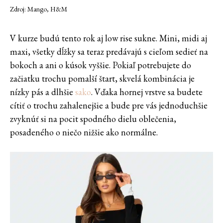
Zdroj: Mango, H&M
V kurze budú tento rok aj low rise sukne. Mini, midi aj
maxi, všetky dĺžky sa teraz predávajú s cieľom sedieť na
bokoch a ani o kúsok vyššie. Pokiaľ potrebujete do
začiatku trochu pomalší štart, skvelá kombinácia je
nízky pás a dlhšie
sako
. Vďaka hornej vrstve sa budete
cítiť o trochu zahalenejšie a bude pre vás jednoduchšie
zvyknúť si na pocit spodného dielu oblečenia,
posadeného o niečo nižšie ako normálne.