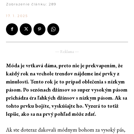
Zobrazenie článku:
289
17. 1. 2025
― Reklama ―
Móda je vrtkavá dáma, preto nie je prekvapením, že
každý rok na vrchole trendov nájdeme iné prvky z
minulosti. Tento rok je to prípad oblečenia s nízkym
pásom. Po sezónach džínsov so super vysokým pásom
prichádza éra ľahkých džínsov s nízkym pásom. Ak sa
tohto prvku bojíte, vyskúšajte ho. Vyzerá to totiž
lepšie, ako sa na prvý pohľad môže zdať.
Ak ste doteraz ďakovali módnym bohom za vysoký pás,