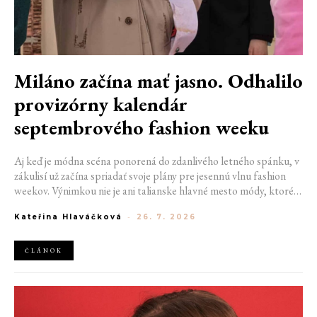
Miláno začína mať jasno. Odhalilo
provizórny kalendár
septembrového fashion weeku
Aj keď je módna scéna ponorená do zdanlivého letného spánku, v
zákulisí už začína spriadať svoje plány pre jesennú vlnu fashion
weekov. Výnimkou nie je ani talianske hlavné mesto módy, ktoré
vo štvrtok odhalilo provizórny kalendár chystaných show. Miláno
Kateřina Hlaváčková
-
26. 7. 2026
od 22. do 28. septembra privíta tradičné mená, pozornosť však
zameria predovšetkým na debut nového kreatívneho riaditeľa
značky Moschino.
ČLÁNOK