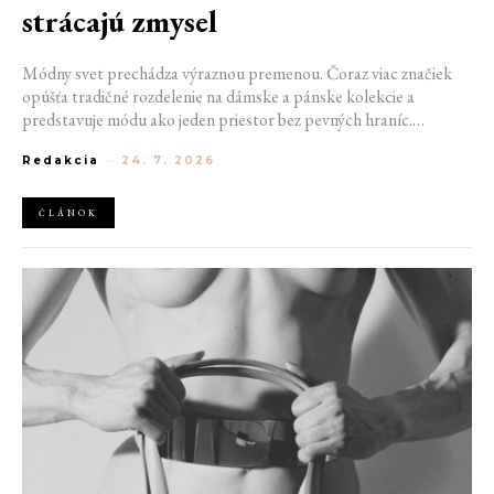
strácajú zmysel
Módny svet prechádza výraznou premenou. Čoraz viac značiek
opúšťa tradičné rozdelenie na dámske a pánske kolekcie a
predstavuje módu ako jeden priestor bez pevných hraníc.
Spoločné prehliadky, prepojené kolekcie a rastúci dôraz na
Redakcia
-
24. 7. 2026
udržateľnosť naznačujú, že klasické týždne módy môžu čoskoro
vyzerať úplne inak.
ČLÁNOK