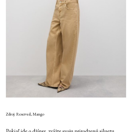
Zdroj: Reserved, Mango
Pokiaľ ide o džínsy, zvážte svoju prirodzenú siluetu.