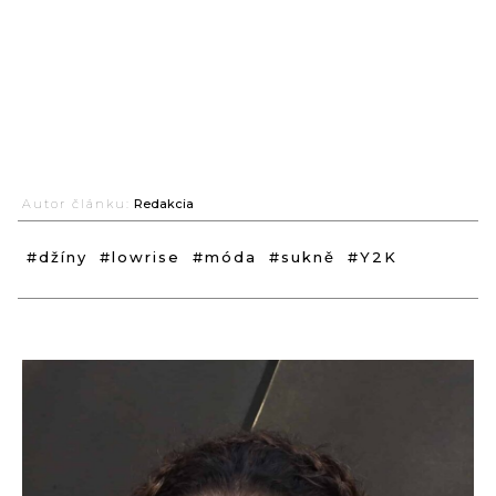
Autor článku:
Redakcia
#džíny
#lowrise
#móda
#sukně
#Y2K