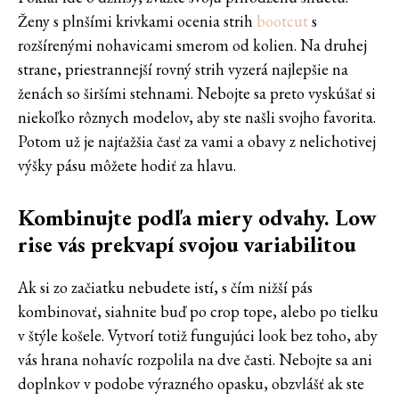
Ženy s plnšími krivkami ocenia strih
bootcut
s
rozšírenými nohavicami smerom od kolien. Na druhej
strane, priestrannejší rovný strih vyzerá najlepšie na
ženách so širšími stehnami. Nebojte sa preto vyskúšať si
niekoľko rôznych modelov, aby ste našli svojho favorita.
Potom už je najťažšia časť za vami a obavy z nelichotivej
výšky pásu môžete hodiť za hlavu.
Kombinujte podľa miery odvahy. Low
rise vás prekvapí svojou variabilitou
Ak si zo začiatku nebudete istí, s čím nižší pás
kombinovať, siahnite buď po crop tope, alebo po tielku
v štýle košele. Vytvorí totiž fungujúci look bez toho, aby
vás hrana nohavíc rozpolila na dve časti. Nebojte sa ani
doplnkov v podobe výrazného opasku, obzvlášť ak ste