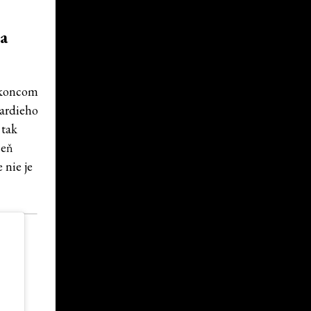
na
 koncom
pardieho
 tak
seň
e nie je