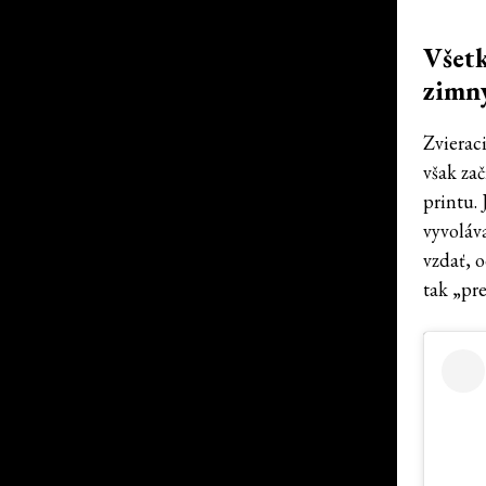
Všetk
zimn
Zvierac
však za
printu.
vyvoláva
vzdať, 
tak „pre