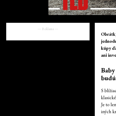
― Reklama ―
Obrátky
jednodu
kúpy ďa
ani inv
Baby 
budú 
S blíži
klasické
Je to l
iných k