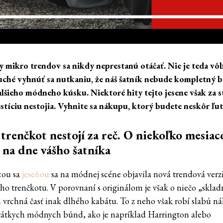
 mikro trendov sa nikdy neprestanú otáčať. Nie je teda vô
ché vyhnúť sa nutkaniu, že náš šatník nebude kompletný b
lšieho módneho kúsku. Niektoré hity tejto jesene však za s
estíciu nestojia. Vyhnite sa nákupu, ktorý budete neskôr ľu
trenčkot nestojí za reč. O niekoľko mesiac
na dne vášho šatníka
acou sa
jeseňou
sa na módnej scéne objavila nová trendová verz
ho trenčkotu. V porovnaní s originálom je však o niečo „skladn
en vrchná časť inak dlhého kabátu. To z neho však robí slabú n
rátkych módnych búnd, ako je napríklad Harrington alebo