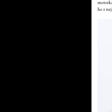
motorká
ho z nej