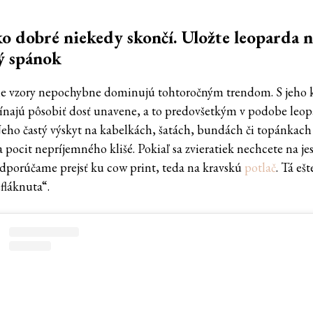
o dobré niekedy skončí. Uložte leoparda 
ý spánok
ie vzory nepochybne dominujú tohtoročným trendom. S jeho
čínajú pôsobiť dosť unavene, a to predovšetkým v podobe leo
 Jeho častý výskyt na kabelkách, šatách, bundách či topánkach
 pocit nepríjemného klišé. Pokiaľ sa zvieratiek nechcete na je
odporúčame prejsť ku cow print, teda na kravskú
potlač
. Tá ešt
fláknuta“.