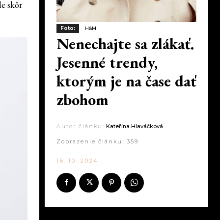
le skôr
Foto:
H&M
Nenechajte sa zlákať.
Jesenné trendy,
ktorým je na čase dať
zbohom
Autor článku:
Kateřina Hlaváčková
Zobrazenie článku:
359
16. 10. 2024