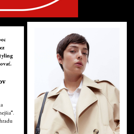
bec
ez
tyling
tovať.
ov
ia
ejšia“.
áhradu