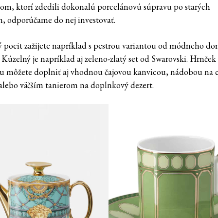
vcom, ktorí zdedili dokonalú porcelánovú súpravu po starých
h, odporúčame do nej investovať.
 pocit zažijete napríklad s pestrou variantou od módneho d
 Kúzelný je napríklad aj zeleno-zlatý set od Swarovski. Hrnček
u môžete doplniť aj vhodnou čajovou kanvicou, nádobou na 
alebo väčším tanierom na doplnkový dezert.