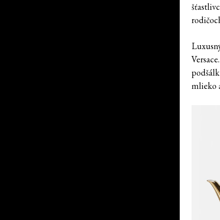
šťastli
rodičoc
Luxusný
Versace.
podšálk
mlieko 