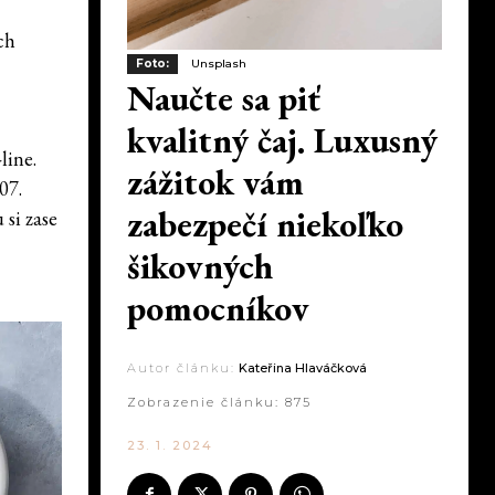
ch
Foto:
Unsplash
Naučte sa piť
kvalitný čaj. Luxusný
line.
zážitok vám
07.
zabezpečí niekoľko
 si zase
šikovných
pomocníkov
Autor článku:
Kateřina Hlaváčková
Zobrazenie článku:
875
23. 1. 2024