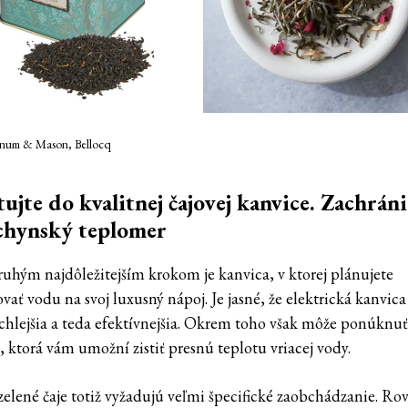
rtnum & Mason, Bellocq
tujte do kvalitnej čajovej kanvice. Zachráni
chynský teplomer
uhým najdôležitejším krokom je kanvica, v ktorej plánujete
vať vodu na svoj luxusný nápoj. Je jasné, že elektrická kanvica
ýchlejšia a teda efektívnejšia. Okrem toho však môže ponúknuť
, ktorá vám umožní zistiť presnú teplotu vriacej vody.
zelené čaje totiž vyžadujú veľmi špecifické zaobchádzanie. Ro