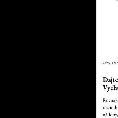
Zdroj: Ox
Dajt
Vychu
Rovnako 
rozhodn
nádoby,