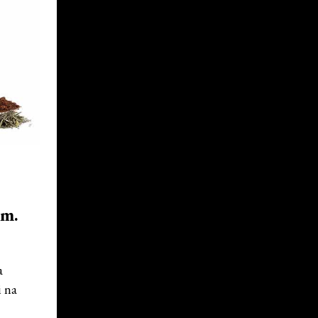
om.
a
i na