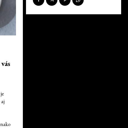
 vás
 je
 aj
vnako