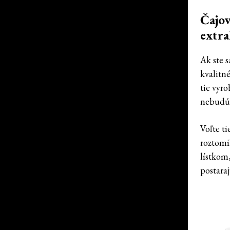
Čajov
extra
Ak ste 
kvalitn
tie vyro
nebudú 
Voľte ti
roztomil
lístkom,
postaraj