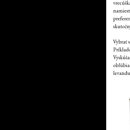
vrecúšk
namiesto
preferen
skutočný
Vybrať s
Príklad
Vyskúša
obľúbia
levanduľ