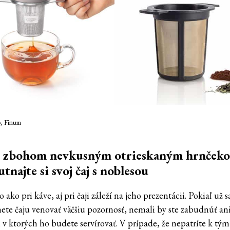
o, Finum
e zbohom nevkusným otrieskaným hrnček
tnajte si svoj čaj s noblesou
ako pri káve, aj pri čaji záleží na jeho prezentácii. Pokiaľ už s
ete čaju venovať väčšiu pozornosť, nemali by ste zabudnúť an
 v ktorých ho budete servírovať. V prípade, že nepatríte k tým