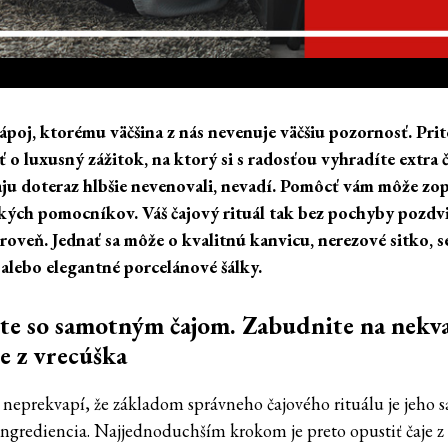
nápoj, ktorému väčšina z nás nevenuje väčšiu pozornosť. Pri
ť o luxusný zážitok, na ktorý si s radosťou vyhradíte extra 
čaju doteraz hlbšie nevenovali, nevadí. Pomôcť vám môže zo
kých pomocníkov. Váš čajový rituál tak bez pochyby pozdv
úroveň. Jednať sa môže o kvalitnú kanvicu, nerezové sitko, s
alebo elegantné porcelánové šálky.
te so samotným čajom. Zabudnite na nekva
e z vrecúška
neprekvapí, že základom správneho čajového rituálu je jeho 
ingrediencia. Najjednoduchším krokom je preto opustiť čaje z