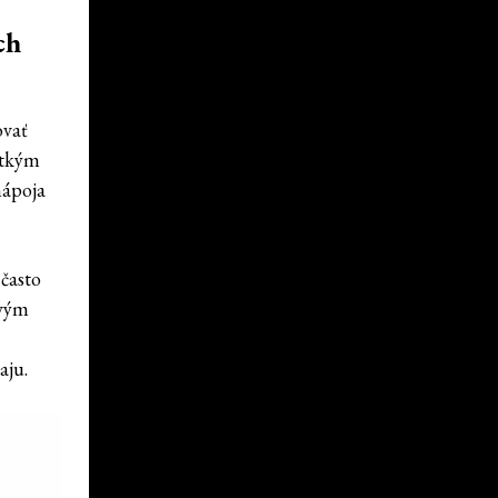
ch
ovať
etkým
nápoja
 často
ovým
aju.