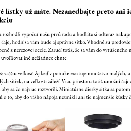
é lístky už máte. Nezanedbajte preto ani i
kciu
sa rozhodli vypočuť našu prvú radu a hodláte si odteraz nakup
é čaje, hodiť sa vám bude aj správne sitko. Vhodné sú predovš
bené z nerezovej ocele. Zaručí totiž, že sa vám do vytúženého 
uvoľňovať iné nežiaduce chute.
ež väčšiu veľkosť. Aj keď v ponuke existuje množstvo malých, a
ých sitiek, na veľkosti záleží. Viac priestoru totiž umožní čaj
 aby sa čo najviac roztvorili. Miniatúrne dierky sitka sa potom
ú o to, aby do vášho nápoja neunikli ani tie najmenšie kúsky č