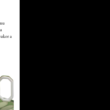
omu
 a
cukor a