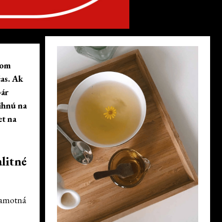
tom
čas. Ak
pár
ihnú na
et na
litné
samotná