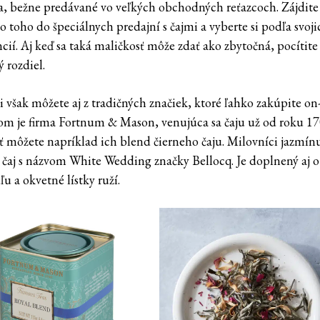
a, bežne predávané vo veľkých obchodných reťazcoch. Zájdite
 toho do špeciálnych predajní s čajmi a vyberte si podľa svoji
cií. Aj keď sa taká maličkosť môže zdať ako zbytočná, pocítite
 rozdiel.
i však môžete aj z tradičných značiek, ktoré ľahko zakúpite on-
om je firma Fortnum & Mason, venujúca sa čaju už od roku 17
ť môžete napríklad ich blend čierneho čaju. Milovníci jazmínu
 čaj s názvom White Wedding značky Bellocq. Je doplnený aj o
u a okvetné lístky ruží.