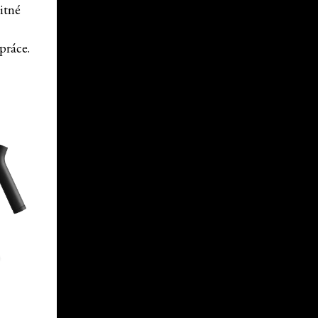
litné
práce.