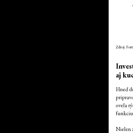
Zdroj: Fo
Inves
aj ku
Hneď dr
pripravo
oveľa r
funkciu
Nielen 