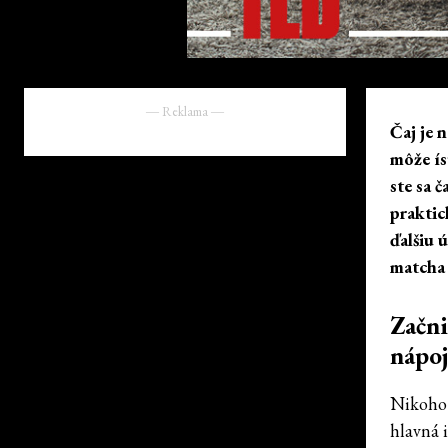
― Reklama ―
Čaj je 
môže ís
ste sa 
praktic
ďalšiu 
matcha 
Začni
nápoj
Nikoho 
hlavná 