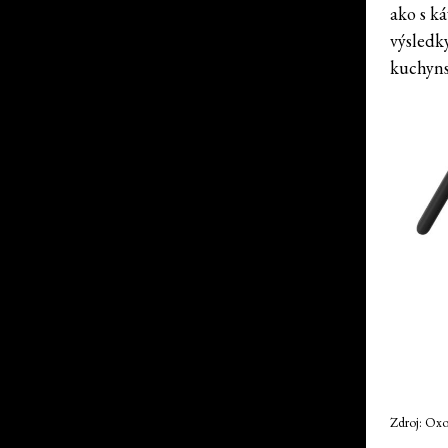
ako s ká
výsledky
kuchyns
Zdroj: Oxo