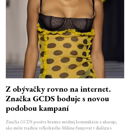
Z obývačky rovno na internet.
Značka GCDS boduje s novou
podobou kampaní
Značka GCDS posúva hranice módnej komunikácie a ukazuje,
ako môže tradícia veľkolepého Milána fungovať v dialógu s