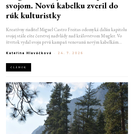
svojom. Novú kabelku zveril do
rúk kulturistky
Kreatívny riaditeľ Miguel Castro Freitas odomyká ďalšiu kapitolu
svojej stále ešte čerstvej nadvlády nad kráľovstvom Mugler. Vo
štvrtok vydal svoju prvú kampaň venovanú novým kabelkám
Aurora a Lua. Jej vizuál hovorí presne tým jazykom, s ktorým
Kateřina Hlaváčková
-
24. 7. 2026
návrhár do módneho domu prišiel. Umne kombinuje výrazy
minulosti a dávnych koreňov, zatiaľ čo definuje modernú, silnú
podobu ženskosti.
ČLÁNOK