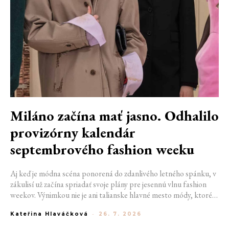
Miláno začína mať jasno. Odhalilo
provizórny kalendár
septembrového fashion weeku
Aj keď je módna scéna ponorená do zdanlivého letného spánku, v
zákulisí už začína spriadať svoje plány pre jesennú vlnu fashion
weekov. Výnimkou nie je ani talianske hlavné mesto módy, ktoré
vo štvrtok odhalilo provizórny kalendár chystaných show. Miláno
Kateřina Hlaváčková
-
26. 7. 2026
od 22. do 28. septembra privíta tradičné mená, pozornosť však
zameria predovšetkým na debut nového kreatívneho riaditeľa