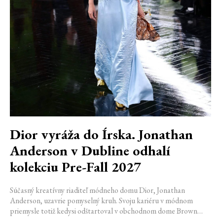
Dior vyráža do Írska. Jonathan
Anderson v Dubline odhalí
kolekciu Pre-Fall 2027
Súčasný kreatívny riaditeľ módneho domu Dior, Jonathan
Anderson, uzavrie pomyselný kruh. Svoju kariéru v módnom
priemysle totiž kedysi odštartoval v obchodnom dome Brown