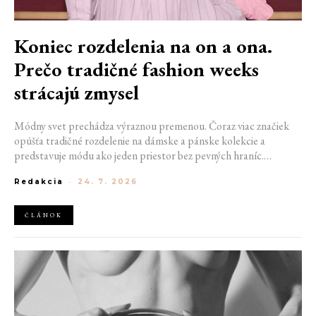
Koniec rozdelenia na on a ona.
Prečo tradičné fashion weeks
strácajú zmysel
Módny svet prechádza výraznou premenou. Čoraz viac značiek
opúšťa tradičné rozdelenie na dámske a pánske kolekcie a
predstavuje módu ako jeden priestor bez pevných hraníc.
Spoločné prehliadky, prepojené kolekcie a rastúci dôraz na
Redakcia
-
24. 7. 2026
udržateľnosť naznačujú, že klasické týždne módy môžu čoskoro
vyzerať úplne inak.
ČLÁNOK