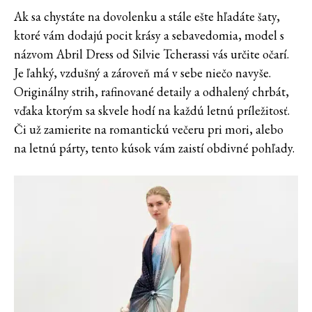
Ak sa chystáte na dovolenku a stále ešte hľadáte šaty,
ktoré vám dodajú pocit krásy a sebavedomia, model s
názvom Abril Dress od Silvie Tcherassi vás určite očarí.
Je ľahký, vzdušný a zároveň má v sebe niečo navyše.
Originálny strih, rafinované detaily a odhalený chrbát,
vďaka ktorým sa skvele hodí na každú letnú príležitosť.
Či už zamierite na romantickú večeru pri mori, alebo
na letnú párty, tento kúsok vám zaistí obdivné pohľady.