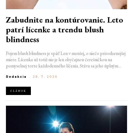
Zabudnite na kontúrovanie. Leto
patrí lícenke a trendu blush
blindness
Pojem blush blindness je späť! Len v menšej, o niečo prirodzenejšej
miere. Lícenka už totiž nie je len obyčajnou čerešničkou na
pomyselnej torte každodenného líčenia. Stáva sa jeho úplným
základom. Nahrádza bronzer, často aj rozjasňovač, a dodáva tvári
Redakcia
-
28. 7. 2026
sviežosť, ktorú žiadny iný produkt napodobniť nedokáže. Termín
kedysi používaný pre nechcený make-up prešľap sa tak stáva
aktuálnym trendom.
ČLÁNOK