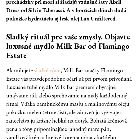
prechádzky pri mori si žiadajú vzdušné šaty Abril
Dress od Silvie Tcherassi. A v horúcich dňoch dodá
pokožke hydratáciu aj lesk olej Lux Unfiltered.
Sladký rituál pre vaše zmysly. Objavte
luxusné mydlo Milk Bar od Flamingo
Estate
Ak milujete
sladké vône
, Milk Bar značky Flamingo
Estate vás pravdepodobne očarí už pri prvom privoňaní.
Luxusné tuhé mydlo Milk Bar premení obyčajné
umývanie rúk alebo sprchovanie na malý každodenný
rituál. Vďaka bambuckému maslu a malinovému oleju
pokožku nielen šetrne čistí, ale zároveň ju vyživuje a
zanecháva ju krásne hebkú na dotyk. Bohatá krémová
pena a tóny pripomínajúce lahodný marcipán,
vanilkový krém a hrejivé korenia robia z každého