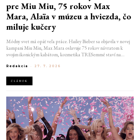
pre Miu Miu, 75 rokov Max
Mara, Alaïa v múzeu a hviezda, čo
miluje kučery
Módny svet má opäť veľa práce. Hailey Bieber sa objavila v novej
kampani Miu Miu, Max Mara oslavuje 75 rokov návratom k
svojim ikonickým kabátom, kozmetika TRESemmé staví na
prirodzené kučery v novej kampani s hercom Belmontom Cameli
Redakcia
-
27. 7. 2026
a v San Franciscu pripravujú prvú veľkú americkú retrospektívu
návrhára Azzedina Alaïi.
ČLÁNOK