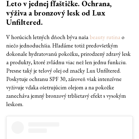
Leto v jednej fľaštičke. Ochrana,
výživa a bronzový lesk od Lux
Unfiltered.
V horúcich letných dňoch býva naša
beauty rutina
o
niečo jednoduchšia. Hľadáme totiž predovšetkým
dokonale hydratovanú pokožku, prirodzený zdravý lesk
a produkty, ktoré zvládnu viac než len jednu funkciu.
Presne taký je telový olej od značky Lux Unfiltered.
Poskytuje ochranu SPF 30, zároveň však intenzívne
vyživuje vďaka ošetrujúcim olejom a na pokožke
zanecháva jemný bronzový trblietavý efekt s vysokým
leskom.