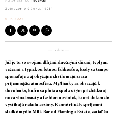
Autor článku:
Redakcia
Zobrazenie článku:
14014
6. 7. 2026
― Reklama ―
Júl je tu so svojimi dlhými slnečnými dňami, teplými
večermi a typickou letnou ľahkosťou, kedy sa tempo
spomaľuje a aj obyčajné chvíle majú zrazu
príjemnejšiu atmosféru. Myšlienky sa obracajú k
dovolenke, kufre sa plnia a spolu s tým prichádza aj
nová vlna beauty a fashion noviniek, ktoré dokonale
vystihujú náladu sezóny. Ranné rituály spríjemní
sladké mydlo Milk Bar od Flamingo Estate, zatiaľ čo