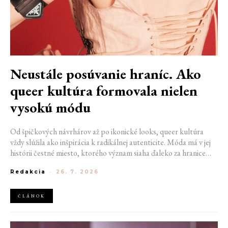
Neustále posúvanie hraníc. Ako
queer kultúra formovala nielen
vysokú módu
Od špičkových návrhárov až po ikonické looks, queer kultúra
vždy slúžila ako inšpirácia k radikálnej autenticite. Móda má v jej
histórii čestné miesto, ktorého význam siaha ďaleko za hranice
estetiky. V časoch, keď byť otvorene queer znamenalo vystaviť sa
Redakcia
-
26. 7. 2026
postihom a nebezpečenstvu, fungovalo práve oblečenie ako tichý
jazyk. Vďaka šatke, brošni alebo náušnici queer ľudia rozpoznali
jeden druhého a vďaka veľkolepej ballroom scéne mali aj ľudia na
ČLÁNOK
okraji spoločnosti priestor zažiariť na mólach. Ako sa queer
kultúra zapísala do módneho sveta, ktorý poznáme dnes?