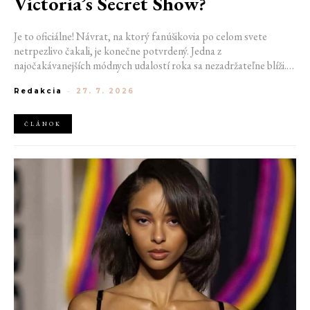
Victoria’s Secret Show?
Je to oficiálne! Návrat, na ktorý fanúšikovia po celom svete
netrpezlivo čakali, je konečne potvrdený. Jedna z
najočakávanejších módnych udalostí roka sa nezadržateľne blíži.
Victoria’s Secret Fashion Show 2026 začína odhaľovať svoje prvé
Redakcia
-
27. 7. 2026
veľké novinky. Organizátori už prezradili miesto konania
tohtoročnej prehliadky aj meno prvej modelky, ktorá sa tento rok
prejde po ikonickom móle.
ČLÁNOK