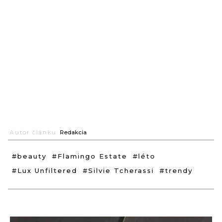
Autor článku:
Redakcia
#beauty
#Flamingo Estate
#léto
#Lux Unfiltered
#Silvie Tcherassi
#trendy