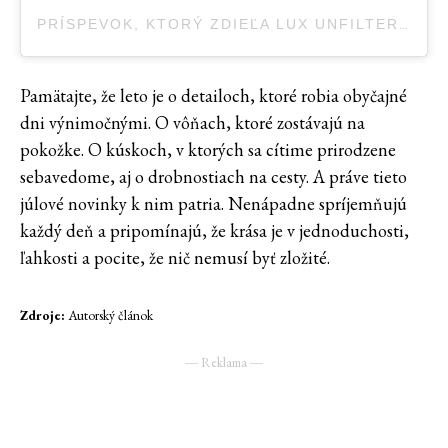
PRÍSPEVOK, KTORÝ ZDIEĽA LUX UNFILTERED (@LUXUNFILTERED)
Pamätajte, že leto je o detailoch, ktoré robia obyčajné
dni výnimočnými. O vôňach, ktoré zostávajú na
pokožke. O kúskoch, v ktorých sa cítime prirodzene
sebavedome, aj o drobnostiach na cesty. A práve tieto
júlové novinky k nim patria. Nenápadne spríjemňujú
každý deň a pripomínajú, že krása je v jednoduchosti,
ľahkosti a pocite, že nič nemusí byť zložité.
Zdroje:
Autorský článok
― Reklama ―