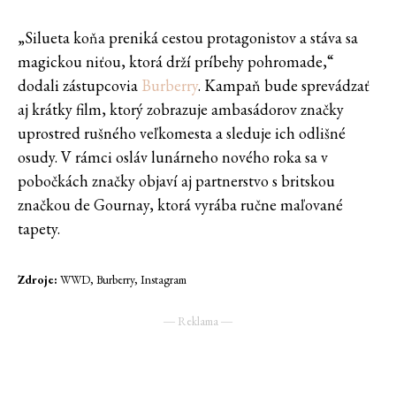
„Silueta koňa preniká cestou protagonistov a stáva sa
magickou niťou, ktorá drží príbehy pohromade,“
dodali zástupcovia
Burberry
. Kampaň bude sprevádzať
aj krátky film, ktorý zobrazuje ambasádorov značky
uprostred rušného veľkomesta a sleduje ich odlišné
osudy. V rámci osláv lunárneho nového roka sa v
pobočkách značky objaví aj partnerstvo s britskou
značkou de Gournay, ktorá vyrába ručne maľované
tapety.
Zdroje:
WWD, Burberry, Instagram
― Reklama ―