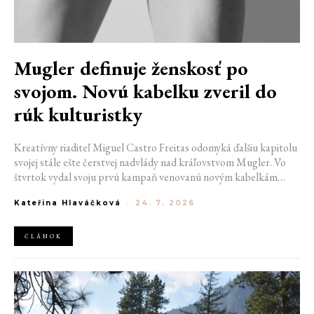
Mugler definuje ženskosť po
svojom. Novú kabelku zveril do
rúk kulturistky
Kreatívny riaditeľ Miguel Castro Freitas odomyká ďalšiu kapitolu
svojej stále ešte čerstvej nadvlády nad kráľovstvom Mugler. Vo
štvrtok vydal svoju prvú kampaň venovanú novým kabelkám
Aurora a Lua. Jej vizuál hovorí presne tým jazykom, s ktorým
Kateřina Hlaváčková
-
24. 7. 2026
návrhár do módneho domu prišiel. Umne kombinuje výrazy
minulosti a dávnych koreňov, zatiaľ čo definuje modernú, silnú
podobu ženskosti.
ČLÁNOK