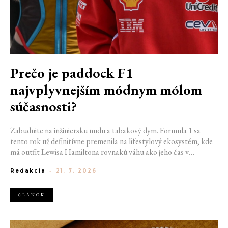
Prečo je paddock F1
najvplyvnejším módnym mólom
súčasnosti?
Zabudnite na inžiniersku nudu a tabakový dym. Formula 1 sa
tento rok už definitívne premenila na lifestylový ekosystém, kde
má outfit Lewisa Hamiltona rovnakú váhu ako jeho čas v
kvalifikácii. Vďaka miliardovému spojeniu s luxusným gigantom
Redakcia
-
21. 7. 2026
LVMH, vplyvu novej generácie influencerov a fenoménu
manželiek a partneriek pretekárov (WAGs) už F1 nepredáva len
sekundy napätia na štarte, ale príslušnosť k najrýchlejšej fashion
ČLÁNOK
komunite sveta. Ako sa z „Racing Core“ stala uniforma ulice a
prečo nás dráma v paddocku baví často aj viac ako samotné
preteky?