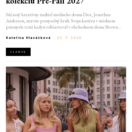
kolekciu Pre-Fall 2027
Súčasný kreatívny riaditeľ módneho domu Dior, Jonathan
Anderson, uzavrie pomyselný kruh. Svoju kariéru v módnom
priemysle totiž kedysi odštartoval v obchodnom dome Brown
Thomas v Dubline. Teraz sa do hlavného mesta Írska vráti na čele
Kateřina Hlaváčková
-
23. 7. 2026
jednej z najväčších luxusných značiek sveta. V decembri totiž v
priestoroch ikonickej Trinity College odhalí očakávanú kolekciu
Pre-Fall 2027.
ČLÁNOK