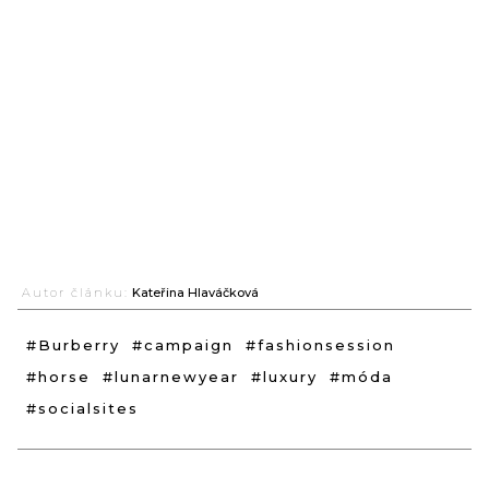
Autor článku:
Kateřina Hlaváčková
#Burberry
#campaign
#fashionsession
#horse
#lunarnewyear
#luxury
#móda
#socialsites