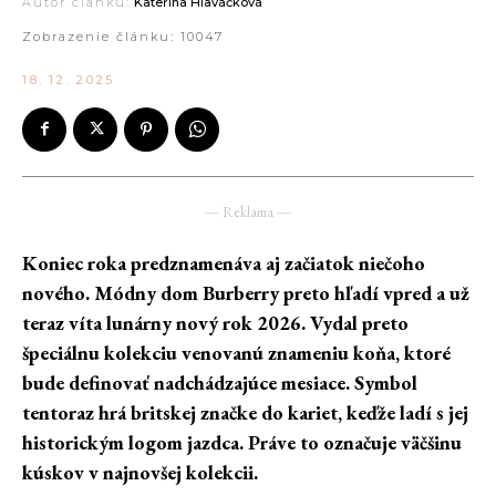
Autor článku:
Kateřina Hlaváčková
Zobrazenie článku:
10047
18. 12. 2025
― Reklama ―
Koniec roka predznamenáva aj začiatok niečoho
nového. Módny dom Burberry preto hľadí vpred a už
teraz víta lunárny nový rok 2026. Vydal preto
špeciálnu kolekciu venovanú znameniu koňa, ktoré
bude definovať nadchádzajúce mesiace. Symbol
tentoraz hrá britskej značke do kariet, keďže ladí s jej
historickým logom jazdca. Práve to označuje väčšinu
kúskov v najnovšej kolekcii.