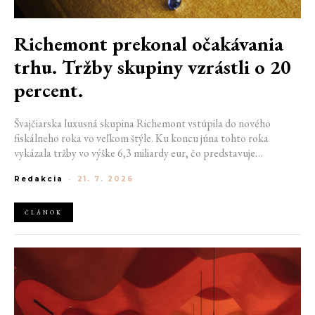
Richemont prekonal očakávania
trhu. Tržby skupiny vzrástli o 20
percent.
Švajčiarska luxusná skupina Richemont vstúpila do nového
fiskálneho roka vo veľkom štýle. Ku koncu júna tohto roka
vykázala tržby vo výške 6,3 miliardy eur, čo predstavuje
medziročný rast o 20 %. Tento úspech ukazuje, že dopyt po
Redakcia
-
21. 7. 2026
luxuse zostáva napriek pretrvávajúcej ekonomickej neistote
mimoriadne silný.
ČLÁNOK