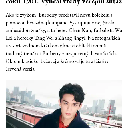
roku 1901. Vyhral vtedy verejnú súťaž
Ako je zvykom, Burberry predstavil novú kolekciu s
pomocou hviezdnej kampane. Vystupujú v nej čínski
ambasádori značky, a to herec Chen Kun, futbalista Wu
Lei a herečky Tang Wei a Zhang Jingyi. Na fotografiách
a v sprievodnom krátkom filme si obliekli najmä
tradičný trenčkot Burberry v nespočetných variáciách.
Okrem klasickej béžovej a krémovej je tu aj žiarivo
červená verzia.