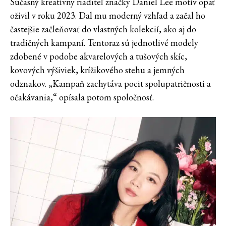
Súčasný kreatívny riaditeľ značky Daniel Lee motív opäť
oživil v roku 2023. Dal mu moderný vzhľad a začal ho
častejšie začleňovať do vlastných kolekcií, ako aj do
tradičných kampaní. Tentoraz sú jednotlivé modely
zdobené v podobe akvarelových a tušových skíc,
kovových výšiviek, krížikového stehu a jemných
odznakov. „Kampaň zachytáva pocit spolupatričnosti a
očakávania,“ opísala potom spoločnosť.