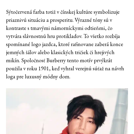
Sýtočervená farba totiž v čínskej kultúre symbolizuje
priaznivú situáciu a prosperitu. Výrazné tóny sú v
kontraste s tmavými námorníckymi odtieňmi, čo
vytvára slávnostnú hru protikladov. To všetko rozbíja
spomínané logo jazdca, ktoré rafinovane zaberá konce
jemných šálov alebo klasických tričiek či hrejivých
mikín. Spoločnosť Burberry tento motív prvýkrát
použila v roku 1901, keď vyhral verejnú súťaž na návrh
loga pre luxusný módny dom.