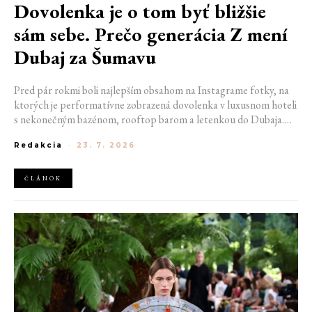
Dovolenka je o tom byť bližšie
sám sebe. Prečo generácia Z mení
Dubaj za Šumavu
Pred pár rokmi boli najlepším obsahom na Instagrame fotky, na
ktorých je performatívne zobrazená dovolenka v luxusnom hoteli
s nekonečným bazénom, rooftop barom a letenkou do Dubaja.
Dnes sociálne siete zaplavujú úplne iné obrázky. Chata v
Redakcia
-
23. 7. 2026
Jizerských horách. Ranné kúpanie v lome. Výlet vlakom na
Šumavu. Najlepším odpočinkom je jednoducho posedenie s
kamarátmi pri ohni.
ČLÁNOK