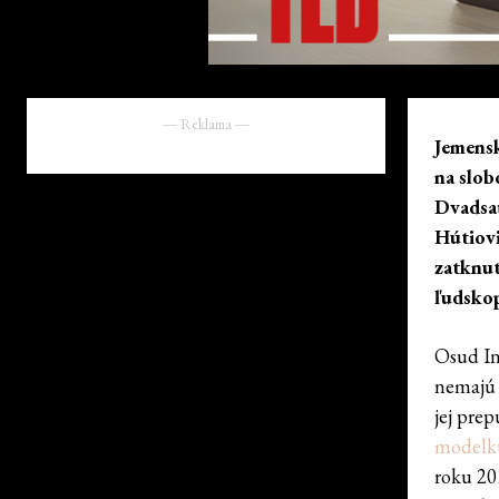
― Reklama ―
Jemensk
na slob
Dvadsať
Hútiovi
zatknut
ľudskop
Osud In
nemajú 
jej prep
modelk
roku 20