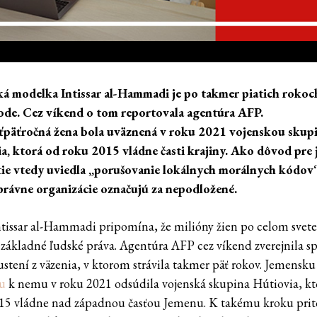
á modelka Intissar al-Hammadi je po takmer piatich rokoc
ode. Cez víkend o tom reportovala agentúra AFP.
päťročná žena bola uväznená v roku 2021 vojenskou skup
a, ktorá od roku 2015 vládne časti krajiny. Ako dôvod pre j
ie vtedy uviedla „porušovanie lokálnych morálnych kódov“
rávne organizácie označujú za nepodložené.
tissar al-Hammadi pripomína, že milióny žien po celom svete 
základné ľudské práva. Agentúra AFP cez víkend zverejnila s
ustení z väzenia, v ktorom strávila takmer päť rokov. Jemensku
u
k nemu v roku 2021 odsúdila vojenská skupina Hútiovia, kt
15 vládne nad západnou časťou Jemenu. K takému kroku pri