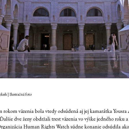
lash | Ilustračná foto
m rokom väzenia bola vtedy odsúdená aj jej kamarátka Yousra 
Ďalšie dve ženy obdržali trest väzenia vo výške jedného roku a
Organizácia Human Rights Watch súdne konanie odsúdila ak