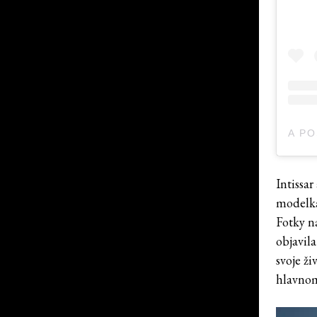
Intissa
modelka
Fotky n
objavil
svoje ži
hlavnom