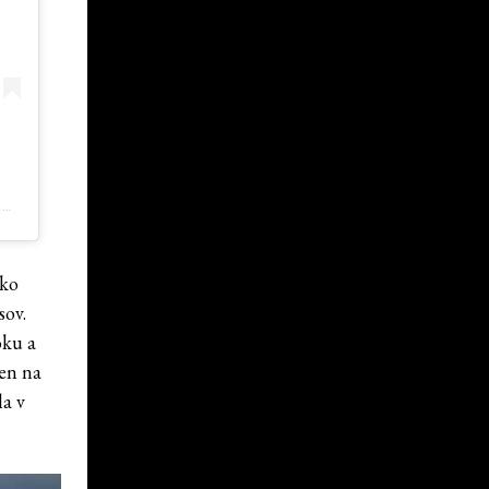
A POST SHARED BY EBUZZTODAY NEWS & MAGAZINE (@EBUZZTODAY)
ako
sov.
oku a
len na
la v