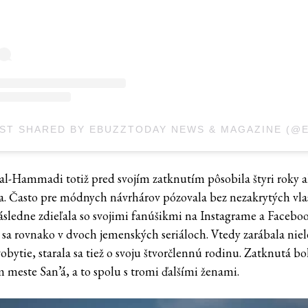
r al-Hammadi totiž pred svojím zatknutím pôsobila štyri roky 
. Často pre módnych návrhárov pózovala bez nezakrytých vla
ásledne zdieľala so svojimi fanúšikmi na Instagrame a Facebo
a sa rovnako v dvoch jemenských seriáloch. Vtedy zarábala nie
vobytie, starala sa tiež o svoju štvorčlennú rodinu. Zatknutá bo
 meste San’á, a to spolu s tromi ďalšími ženami.