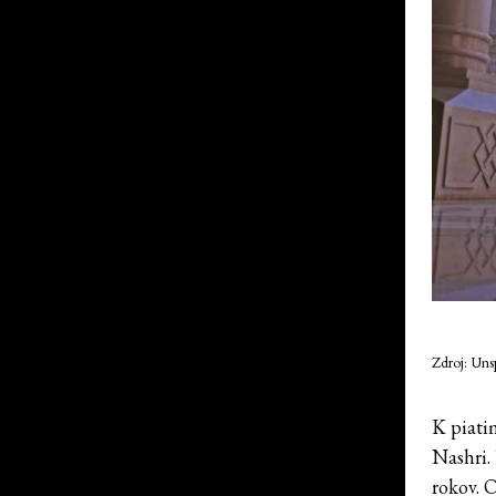
Zdroj: Unsp
K piati
Nashri. 
rokov. 