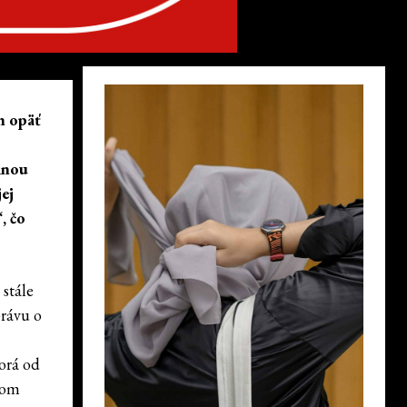
h opäť
inou
ej
, čo
stále
právu o
orá od
tom