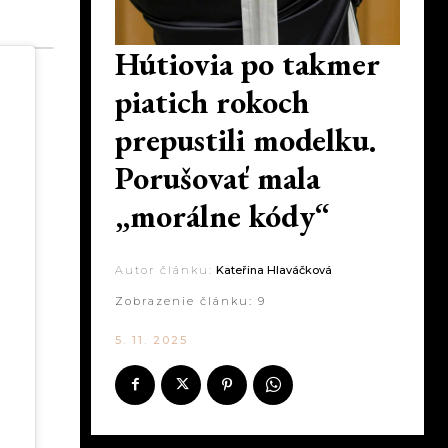
Hútiovia po takmer
piatich rokoch
prepustili modelku.
Porušovať mala
„morálne kódy“
Autor článku:
Kateřina Hlaváčková
Zobrazenie článku:
9
5. 11. 2025