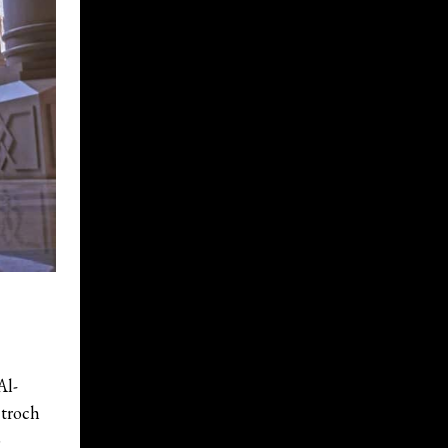
Al-
 troch
o