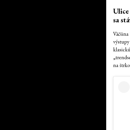
Ulice
sa st
Väčšina
výstupy 
klasick
„trends
na štrko