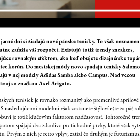
 jarné dni si žiadajú nové pánske tenisky.
To však neznamená
tne zaťažia váš rozpočet.
Existujú totiž trendy sneakers,
júce rovnakým efektom, ako keď obujete dizajnérske topá
síce korún. Do mestskej módy novo spadajú tenisky Salomo
ajú v nej modely Adidas Samba alebo Campus. Nad vecou
te aj so značkou Axel Arigato.
nskych tenisiek je rovnako rozmanitý ako premenlivé aprílové
 S nasledujúcimi modelmi však zostanete štýloví ešte za päť ro
obuvi je totiž kľúčovým faktorom nadčasovosť. Tohtoročné tre
 potom spájajú dva zdanlivo protichodné prvky, ktoré však vyt
u. Prvým z nich je retro vplyv, zatiaľ čo druhým je futurizmus