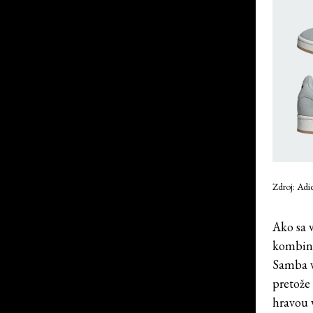
Zdroj: Adi
Ako sa 
kombiná
Samba v
pretože
hravou 