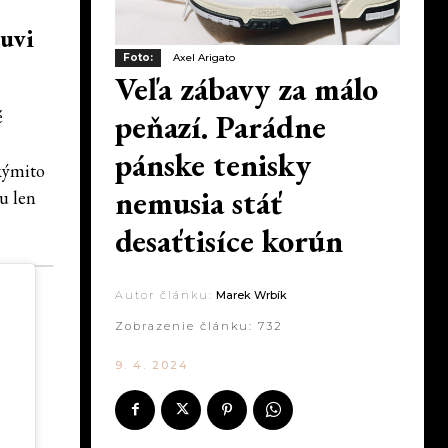
buvi
Foto:
Axel Arigato
Veľa zábavy za málo
é
peňazí. Parádne
pánske tenisky
akýmito
nemusia stáť
u len
desaťtisíce korún
Autor článku:
Marek Wrbík
Zobrazenie článku:
732
9. 4. 2024