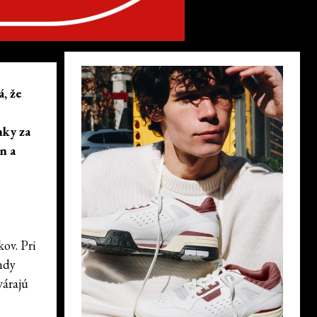
, že
nky za
n a
kov. Pri
ndy
várajú
.