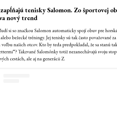
 zapĺňajú tenisky Salomon. Zo športovej o
áva nový trend
 ľudí si so značkou Salomon automaticky spojí obuv pre horsk
alebo bežecké tréningy. Jej tenisky sú tak často považované za
ú voľbu našich otcov. Kto by teda predpokladal, že sa stanú t
ettermi“? Takzvané Salomónky totiž nezanechávajú svoju stop
vých cestách, ale aj na generácii Z.