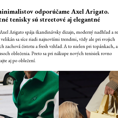
inimalistov odporúčame Axel Arigato.
tné tenisky sú streetové aj elegantné
Axel Arigato spája škandinávsky dizajn, moderný nadhľad a ret
velikán sa síce riadi najnovšími trendmi, vždy ale pri svojich
 zachová čistotu a fresh vzhľad. A to nielen pri topánkach, al
usoch oblečenia. Preto sa pri nákupe nových tenisiek rovno
jte aj po oblečení.