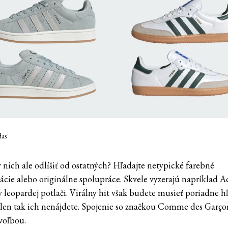
das
v nich ale odlíšiť od ostatných? Hľadajte netypické farebné
cie alebo originálne spolupráce. Skvele vyzerajú napríklad A
 leopardej potlači. Virálny hit však budete musieť poriadne h
 len tak ich nenájdete. Spojenie so značkou Comme des Garçon
voľbou.