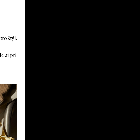
ro štýl.
e aj pri