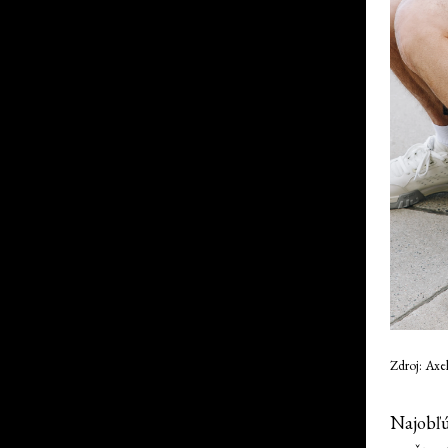
Zdroj: Axe
Najobľ