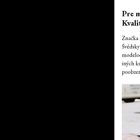
Pre m
Kvali
Značka 
Švédsky 
modeloch
iných k
poobzera