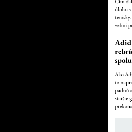
Čím ďale
úlohu v
tenisky
veľmi p
Adida
rebrí
spolu
Ako Adi
to napr
padnú a
staršie 
prekona