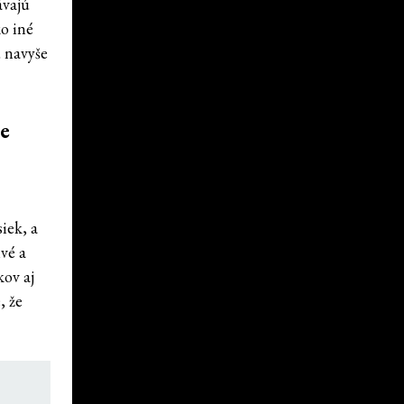
ávajú
ko iné
ú navyše
le
iek, a
vé a
kov aj
, že