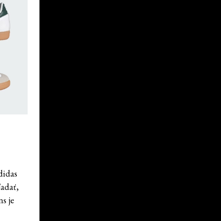
didas
ľadať,
s je