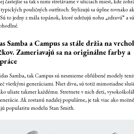
j častejšie sa tak s nimi stretávame v uliciach miest, kde zohr
 typických pouličných outfitoch. Štylizujú sa úplne rovnako a
. Sú to jedny z mála topánok, ktoré udržujú nohu „zdravú“ a s
ohodlné.
s Samba a Campus sa stále držia na vrcho
čkov. Zameriavajú sa na originálne farby a
práce
das Samba, tak Campus sú nesmierne obľúbené modely tenis
ieč všetkými generáciami. Niet divu, sú totiž mimoriadne sluši
ko uliate takmer každému. Stretnete v nich deti, vysokoškolá
generácie. Ak zostanú naďalej populárne, je tak viac ako možné
jú popularitu modelu Stan Smith.