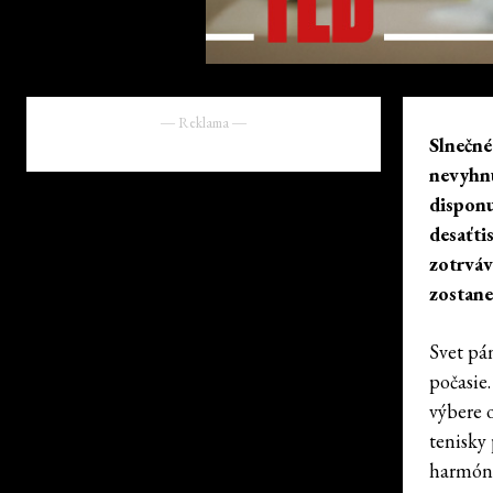
― Reklama ―
Slnečné
nevyhnu
disponu
desaťti
zotrváv
zostane
Svet pá
počasie.
výbere 
tenisky
harmóni