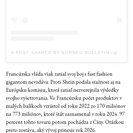
A POST SHARED BY BORNEO BULLETIN (@BORNEOBULLETIN)
Francúzska vláda však zatiaľ svoj boj s fast fashion
gigantom nevzdáva. Proti Shein podala sťažnosť aj na
Európsku komisiu, ktorá zatiaľ nezverejnila výsledky
svojho vyšetrovania. Vo Francúzsku počet produktov v
malých balíkoch vzrástol od roku 2022 zo 170 miliónov
na 773 miliónov, ktoré štát zaznamenal v roku 2024. 97
percent tohto tovaru potom pochádza z Číny. Otázkou
preto zostáva, aký vývoj prinesie rok 2026.