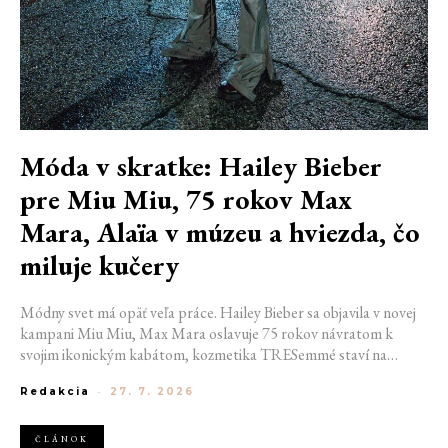
Móda v skratke: Hailey Bieber
pre Miu Miu, 75 rokov Max
Mara, Alaïa v múzeu a hviezda, čo
miluje kučery
Módny svet má opäť veľa práce. Hailey Bieber sa objavila v novej
kampani Miu Miu, Max Mara oslavuje 75 rokov návratom k
svojim ikonickým kabátom, kozmetika TRESemmé staví na
prirodzené kučery v novej kampani s hercom Belmontom Cameli
Redakcia
-
27. 7. 2026
a v San Franciscu pripravujú prvú veľkú americkú retrospektívu
návrhára Azzedina Alaïi.
ČLÁNOK