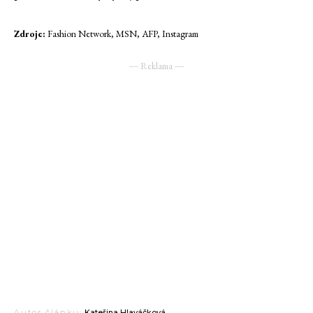
Zdroje:
Fashion Network, MSN, AFP, Instagram
― Reklama ―
Autor článku:
Kateřina Hlaváčková