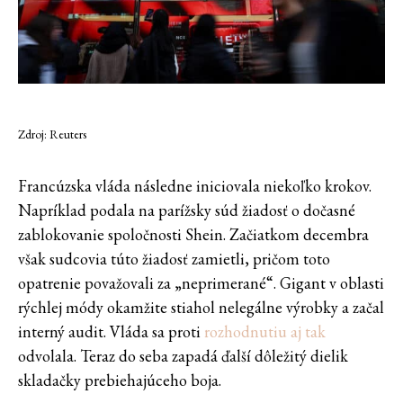
Zdroj: Reuters
Francúzska vláda následne iniciovala niekoľko krokov.
Napríklad podala na parížsky súd žiadosť o dočasné
zablokovanie spoločnosti Shein. Začiatkom decembra
však sudcovia túto žiadosť zamietli, pričom toto
opatrenie považovali za „neprimerané“. Gigant v oblasti
rýchlej módy okamžite stiahol nelegálne výrobky a začal
interný audit. Vláda sa proti
rozhodnutiu aj tak
odvolala. Teraz do seba zapadá ďalší dôležitý dielik
skladačky prebiehajúceho boja.