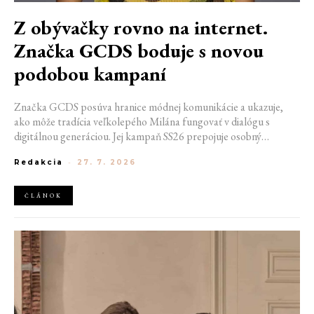
Z obývačky rovno na internet.
Značka GCDS boduje s novou
podobou kampaní
Značka GCDS posúva hranice módnej komunikácie a ukazuje,
ako môže tradícia veľkolepého Milána fungovať v dialógu s
digitálnou generáciou. Jej kampaň SS26 prepojuje osobný
priestor, internetovú kultúru a hravý vizuálny jazyk. Odráža
Redakcia
-
27. 7. 2026
spôsob, akým dnes módu vnímame a zdieľame. Zároveň
potvrdzuje schopnosť GCDS reagovať na súčasné kultúrne
trendy a vytvárať autentické spojenie medzi módou, digitálnym
ČLÁNOK
prostredím a každodenným životom mladej generácie.