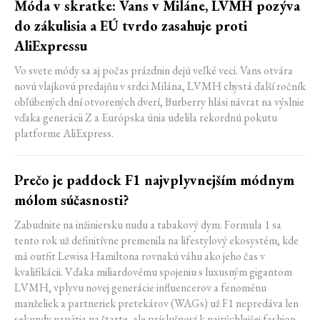
Móda v skratke: Vans v Miláne, LVMH pozýva
do zákulisia a EÚ tvrdo zasahuje proti
AliExpressu
Vo svete módy sa aj počas prázdnin dejú veľké veci. Vans otvára
novú vlajkovú predajňu v srdci Milána, LVMH chystá ďalší ročník
obľúbených dní otvorených dverí, Burberry hlási návrat na výslnie
vďaka generácii Z a Európska únia udelila rekordnú pokutu
platforme AliExpress.
Prečo je paddock F1 najvplyvnejším módnym
mólom súčasnosti?
Zabudnite na inžiniersku nudu a tabakový dym. Formula 1 sa
tento rok už definitívne premenila na lifestylový ekosystém, kde
má outfit Lewisa Hamiltona rovnakú váhu ako jeho čas v
kvalifikácii. Vďaka miliardovému spojeniu s luxusným gigantom
LVMH, vplyvu novej generácie influencerov a fenoménu
manželiek a partneriek pretekárov (WAGs) už F1 nepredáva len
sekundy napätia na štarte, ale príslušnosť k najrýchlejšej fashion