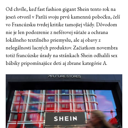
Od chvíle, keď fast fashion gigant Shein tento rok na
jeseň otvoril v Paríži svoju prvú kamennú pobočku, čelí
vo Francúzsku tvrdej kritike tamojšej vlády. Dôvodom
nie je len podozrenie z neférovej súťaže a ochrana
lokálneho textilného priemyslu, ale aj obavy z
nelegálnosti lacných produktov. Začiatkom novembra
totiž francúzske úrady na stránkach Shein odhalili sex
bábiky pripomínajúce deti aj zbrane kategórie A.