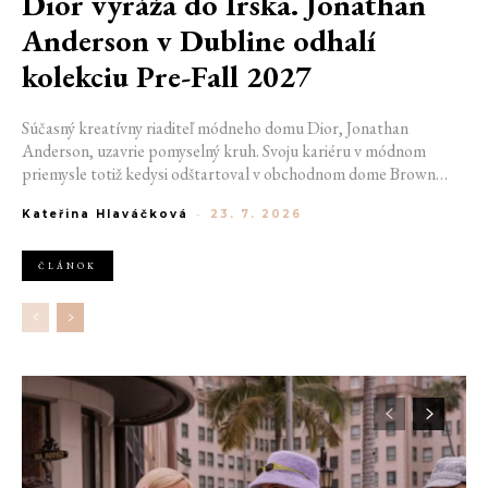
Dior vyráža do Írska. Jonathan
Anderson v Dubline odhalí
kolekciu Pre-Fall 2027
Súčasný kreatívny riaditeľ módneho domu Dior, Jonathan
Anderson, uzavrie pomyselný kruh. Svoju kariéru v módnom
priemysle totiž kedysi odštartoval v obchodnom dome Brown
Thomas v Dubline. Teraz sa do hlavného mesta Írska vráti na čele
Kateřina Hlaváčková
-
23. 7. 2026
jednej z najväčších luxusných značiek sveta. V decembri totiž v
priestoroch ikonickej Trinity College odhalí očakávanú kolekciu
Pre-Fall 2027.
ČLÁNOK