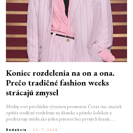
Koniec rozdelenia na on a ona.
Prečo tradičné fashion weeks
strácajú zmysel
Módny svet prechádza výraznou premenou. Čoraz viac značiek
opúšťa tradičné rozdelenie na dámske a pánske kolekcie a
predstavuje módu ako jeden priestor bez pevných hraníc.
Spoločné prehliadky, prepojené kolekcie a rastúci dôraz na
Redakcia
-
24. 7. 2026
udržateľnosť naznačujú, že klasické týždne módy môžu čoskoro