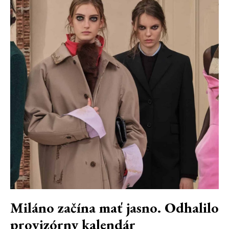
Miláno začína mať jasno. Odhalilo
provizórny kalendár