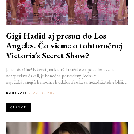
Gigi Hadid aj presun do Los
Angeles. Čo vieme o tohtoročnej
Victoria’s Secret Show?
Je to oficiálne! Návrat, na ktorý fanúšikovia po celom svete
netrpezlivo čakali, je konečne potvrdený. Jedna z
najočakávanejších módnych udalostí roka sa nezadržateľne blíži.
Victoria’s Secret Fashion Show 2026 začína odhaľovať svoje prvé
Redakcia
-
27. 7. 2026
veľké novinky. Organizátori už prezradili miesto konania
tohtoročnej prehliadky aj meno prvej modelky, ktorá sa tento rok
prejde po ikonickom móle.
ČLÁNOK