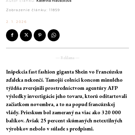
Autor článku:
Kateřina Hlaváčková
Zobrazenie článku:
11859
2. 1. 2026
― Reklama ―
Inšpekcia fast fashion giganta Shein vo Francúzsku
zďaleka nekončí. Tamojší colníci koncom minulého
týždňa zverejnili prostredníctvom agentúry AFP
výsledky investigácie jeho tovaru, ktorú odštartovali
začiatkom novembra, a to na popud francúzskej
vlády. Prieskum bol zameraný na viac ako 320 000
balíkov. Avšak 25 percent skúmaných netextilných
výrobkov nebolo v súlade s predpismi.