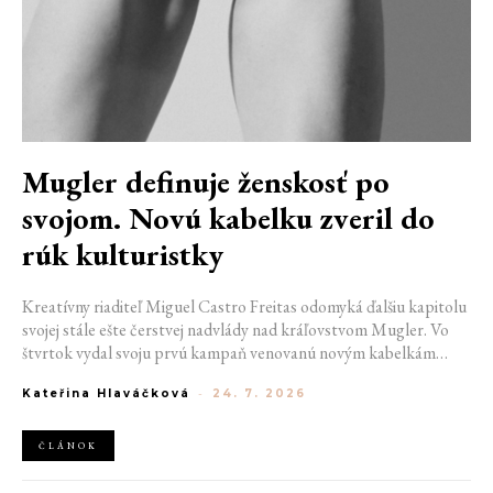
Mugler definuje ženskosť po
svojom. Novú kabelku zveril do
rúk kulturistky
Kreatívny riaditeľ Miguel Castro Freitas odomyká ďalšiu kapitolu
svojej stále ešte čerstvej nadvlády nad kráľovstvom Mugler. Vo
štvrtok vydal svoju prvú kampaň venovanú novým kabelkám
Aurora a Lua. Jej vizuál hovorí presne tým jazykom, s ktorým
Kateřina Hlaváčková
-
24. 7. 2026
návrhár do módneho domu prišiel. Umne kombinuje výrazy
minulosti a dávnych koreňov, zatiaľ čo definuje modernú, silnú
podobu ženskosti.
ČLÁNOK