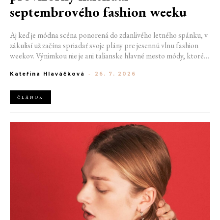
septembrového fashion weeku
Aj keď je módna scéna ponorená do zdanlivého letného spánku, v
zákulisí už začína spriadať svoje plány pre jesennú vlnu fashion
weekov. Výnimkou nie je ani talianske hlavné mesto módy, ktoré
vo štvrtok odhalilo provizórny kalendár chystaných show. Miláno
Kateřina Hlaváčková
-
26. 7. 2026
od 22. do 28. septembra privíta tradičné mená, pozornosť však
zameria predovšetkým na debut nového kreatívneho riaditeľa
značky Moschino.
ČLÁNOK