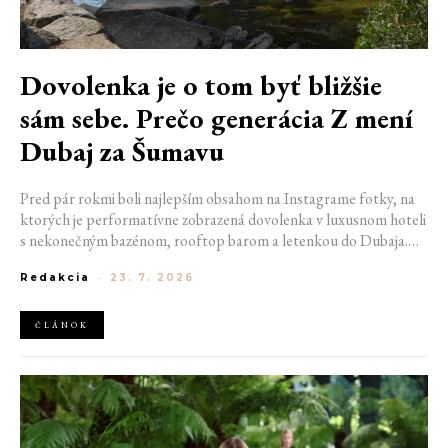
Dovolenka je o tom byť bližšie
sám sebe. Prečo generácia Z mení
Dubaj za Šumavu
Pred pár rokmi boli najlepším obsahom na Instagrame fotky, na
ktorých je performatívne zobrazená dovolenka v luxusnom hoteli
s nekonečným bazénom, rooftop barom a letenkou do Dubaja.
Dnes sociálne siete zaplavujú úplne iné obrázky. Chata v
Redakcia
-
23. 7. 2026
Jizerských horách. Ranné kúpanie v lome. Výlet vlakom na
Šumavu. Najlepším odpočinkom je jednoducho posedenie s
kamarátmi pri ohni.
ČLÁNOK