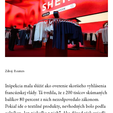
Zdroj: Reuters
Inšpekcia mala slúžiť ako overenie skoršieho vyhlásenia
francúzskej vlády. Tá tvrdila, že z 200 tisícov skúmaných
balíkov 80 percent z nich nezodpovedalo zákonom.
Pokiaľ ide o textilné produkty, nevhodných bolo podľa
colníkov „len niekoľko z nich“. Ako dôvod však uviedli