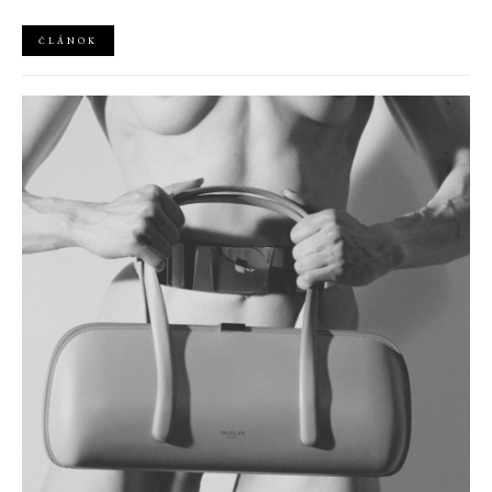
vyzerať úplne inak.
ČLÁNOK