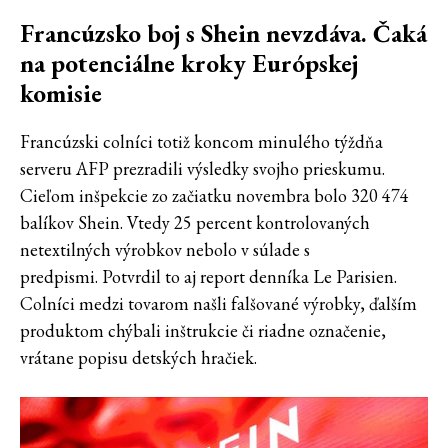
Francúzsko boj s Shein nevzdáva. Čaká
na potenciálne kroky Európskej
komisie
Francúzski colníci totiž koncom minulého týždňa
serveru AFP prezradili výsledky svojho prieskumu.
Cieľom inšpekcie zo začiatku novembra bolo 320 474
balíkov Shein. Vtedy 25 percent kontrolovaných
netextilných výrobkov nebolo v súlade s
predpismi. Potvrdil to aj report denníka Le Parisien.
Colníci medzi tovarom našli falšované výrobky, ďalším
produktom chýbali inštrukcie či riadne označenie,
vrátane popisu detských hračiek.