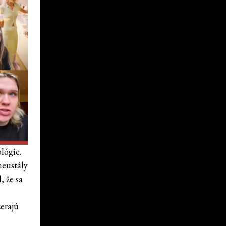
lógie.
neustály
, že sa
zerajú