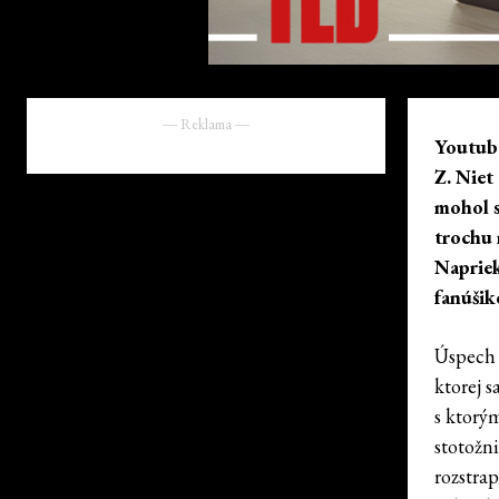
― Reklama ―
Youtub
Z. Niet
mohol s
trochu 
Napriek
fanúšik
Úspech
ktorej s
s ktorý
stotožn
rozstra