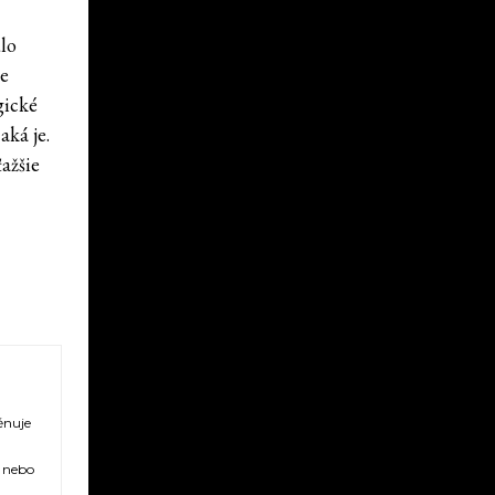
dlo
pe
gické
aká je.
ťažšie
ěnuje
ů nebo