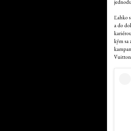
jednodu
Ľahko s
a do dok
kariéro
kým sa 
kampani
Vuitton 