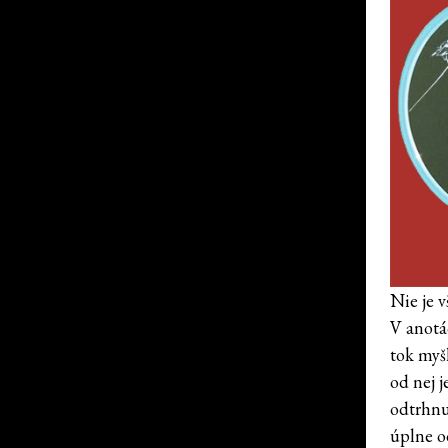
Nie je v
V anotác
tok myš
od nej j
odtrhnut
úplne o