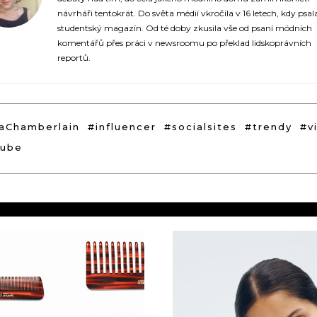
návrháři tentokrát. Do světa médií vkročila v 16 letech, kdy psal
studentský magazín. Od té doby zkusila vše od psaní módních
komentářů přes práci v newsroomu po překlad lidskoprávních
reportů.
Chamberlain
#influencer
#socialsites
#trendy
#v
ube