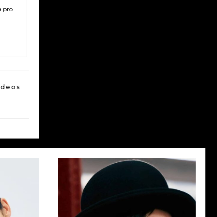
a pro
ideos