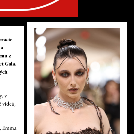
rácie
sa
omu z
t Gala.
ných
y, v
é videá,
ie, Emma