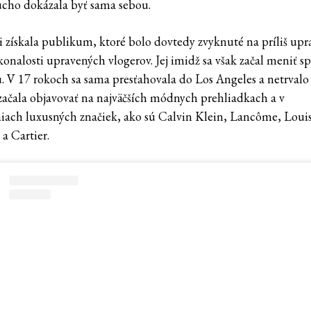
cho dokázala byť sama sebou.
i získala publikum, ktoré bolo dovtedy zvyknuté na príliš up
onalosti upravených vlogerov. Jej imidž sa však začal meniť spo
u. V 17 rokoch sa sama presťahovala do Los Angeles a netrvalo
začala objavovať na najväčších módnych prehliadkach a v
ach luxusných značiek, ako sú Calvin Klein, Lancôme, Loui
a Cartier.