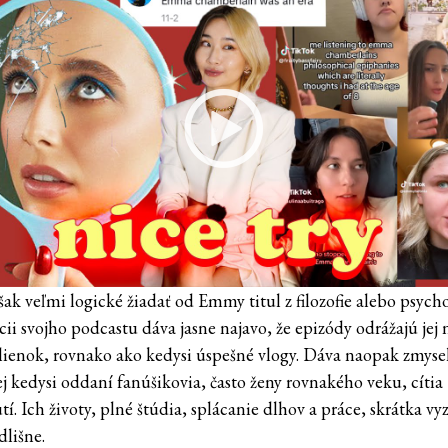
šak veľmi logické žiadať od Emmy titul z filozofie alebo psycho
ii svojho podcastu dáva jasne najavo, že epizódy odrážajú jej 
lienok, rovnako ako kedysi úspešné vlogy. Dáva naopak zmysel
ej kedysi oddaní fanúšikovia, často ženy rovnakého veku, cítia
í. Ich životy, plné štúdia, splácanie dlhov a práce, skrátka vy
dlišne.