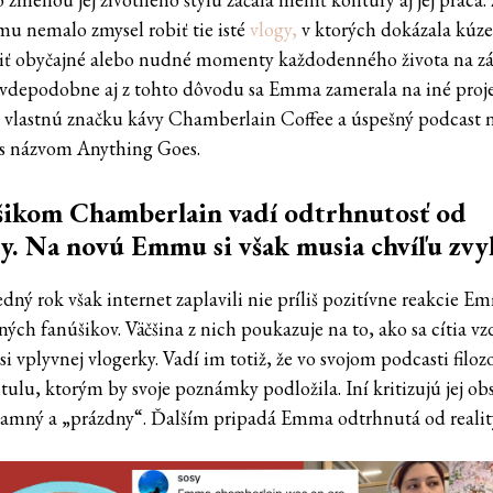
u nemalo zmysel robiť tie isté
vlogy,
v ktorých dokázala kúze
ť obyčajné alebo nudné momenty každodenného života na z
avdepodobne aj z tohto dôvodu sa Emma zamerala na iné proje
a vlastnú značku kávy Chamberlain Coffee a úspešný podcast 
 s názvom Anything Goes.
šikom Chamberlain vadí odtrhnutosť od
ty. Na novú Emmu si však musia chvíľu zvy
edný rok však internet zaplavili nie príliš pozitívne reakcie 
ých fanúšikov. Väčšina z nich poukazuje na to, ako sa cítia vz
i vplyvnej vlogerky. Vadí im totiž, že vo svojom podcasti filozo
itulu, ktorým by svoje poznámky podložila. Iní kritizujú jej o
amný a „prázdny“. Ďalším pripadá Emma odtrhnutá od realit