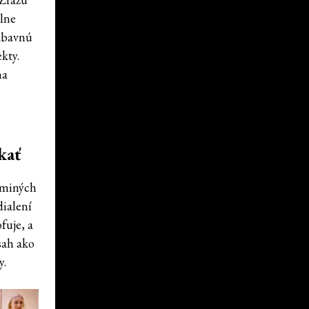
lne
ábavnú
kty.
na
kať
Emminých
dialení
fuje, a
bsah ako
y.