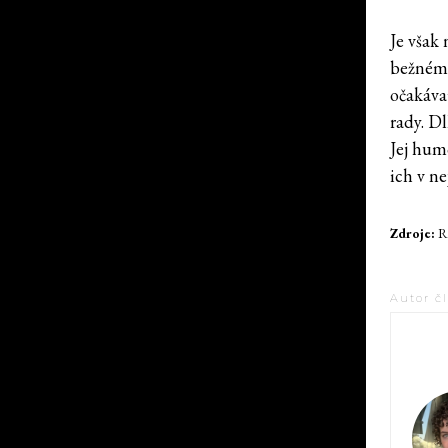
Je však
bežnému
očakáva
rady. D
Jej humo
ich v nej
Zdroje:
Ru
Autor č