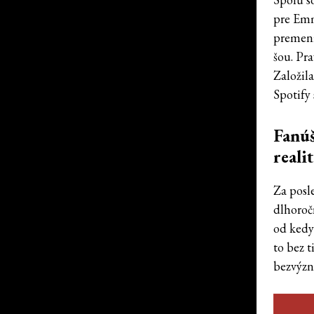
pre Emm
premeni
šou. Pr
Založil
Spotify
Fanú
reali
Za posl
dlhoročn
od kedys
to bez t
bezvýzn