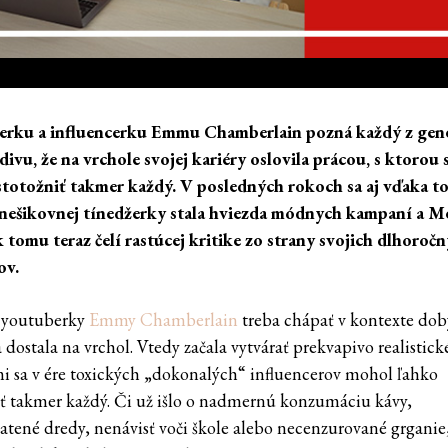
erku a influencerku Emmu Chamberlain pozná každý z gene
 divu, že na vrchole svojej kariéry oslovila prácou, s ktorou 
totožniť takmer každý. V posledných rokoch sa aj vďaka t
nešikovnej tínedžerky stala hviezda módnych kampaní a Me
 tomu teraz čelí rastúcej kritike zo strany svojich dlhoroč
ov.
 youtuberky
Emmy Chamberlain
treba chápať v kontexte dob
a dostala na vrchol. Vtedy začala vytvárať prekvapivo realistick
mi sa v ére toxických „dokonalých“ influencerov mohol ľahko
iť takmer každý. Či už išlo o nadmernú konzumáciu kávy,
patené dredy, nenávisť voči škole alebo necenzurované grgan