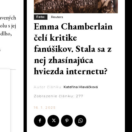
ravených
Foto:
Reuters
Emma Chamberlain
lu s jej
 dlho,
čelí kritike
fanúšikov. Stala sa z
s
nej zhasínajúca
hviezda internetu?
Autor článku:
Kateřina Hlaváčková
Zobrazenie článku:
277
16. 1. 2025