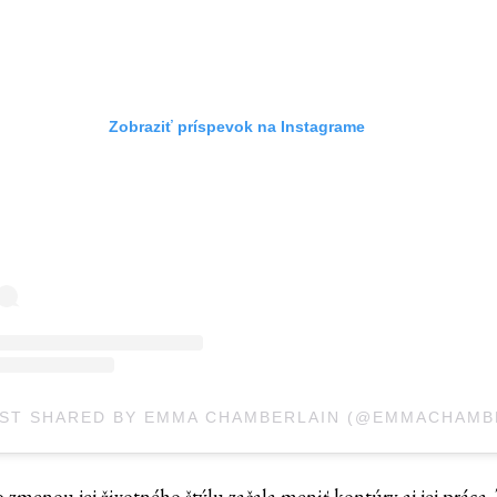
Zobraziť príspevok na Instagrame
 zmenou jej životného štýlu začala meniť kontúry aj jej práca.