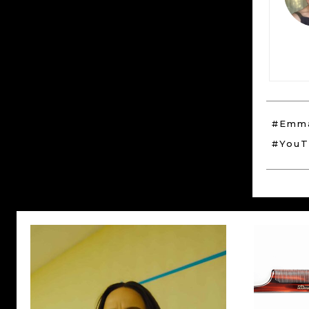
#Emma
#YouT