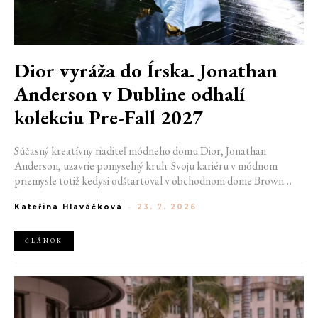
Dior vyráža do Írska. Jonathan
Anderson v Dubline odhalí
kolekciu Pre-Fall 2027
Súčasný kreatívny riaditeľ módneho domu Dior, Jonathan
Anderson, uzavrie pomyselný kruh. Svoju kariéru v módnom
priemysle totiž kedysi odštartoval v obchodnom dome Brown
Thomas v Dubline. Teraz sa do hlavného mesta Írska vráti na čele
Kateřina Hlaváčková
-
23. 7. 2026
jednej z najväčších luxusných značiek sveta. V decembri totiž v
priestoroch ikonickej Trinity College odhalí očakávanú kolekciu
Pre-Fall 2027.
ČLÁNOK