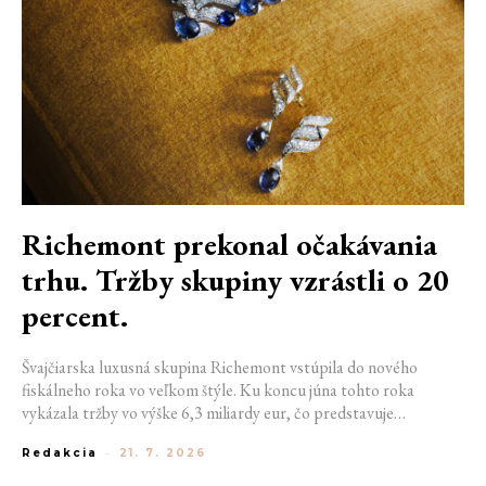
Richemont prekonal očakávania
trhu. Tržby skupiny vzrástli o 20
percent.
Švajčiarska luxusná skupina Richemont vstúpila do nového
fiskálneho roka vo veľkom štýle. Ku koncu júna tohto roka
vykázala tržby vo výške 6,3 miliardy eur, čo predstavuje
medziročný rast o 20 %. Tento úspech ukazuje, že dopyt po
Redakcia
-
21. 7. 2026
luxuse zostáva napriek pretrvávajúcej ekonomickej neistote
mimoriadne silný.