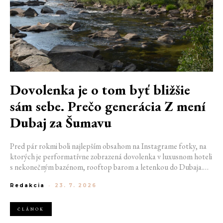
Dovolenka je o tom byť bližšie
sám sebe. Prečo generácia Z mení
Dubaj za Šumavu
Pred pár rokmi boli najlepším obsahom na Instagrame fotky, na
ktorých je performatívne zobrazená dovolenka v luxusnom hoteli
s nekonečným bazénom, rooftop barom a letenkou do Dubaja.
Dnes sociálne siete zaplavujú úplne iné obrázky. Chata v
Redakcia
-
23. 7. 2026
Jizerských horách. Ranné kúpanie v lome. Výlet vlakom na
Šumavu. Najlepším odpočinkom je jednoducho posedenie s
kamarátmi pri ohni.
ČLÁNOK