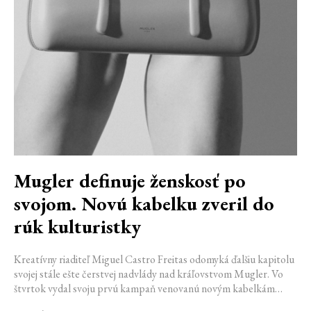
Mugler definuje ženskosť po
svojom. Novú kabelku zveril do
rúk kulturistky
Kreatívny riaditeľ Miguel Castro Freitas odomyká ďalšiu kapitolu
svojej stále ešte čerstvej nadvlády nad kráľovstvom Mugler. Vo
štvrtok vydal svoju prvú kampaň venovanú novým kabelkám
Aurora a Lua. Jej vizuál hovorí presne tým jazykom, s ktorým