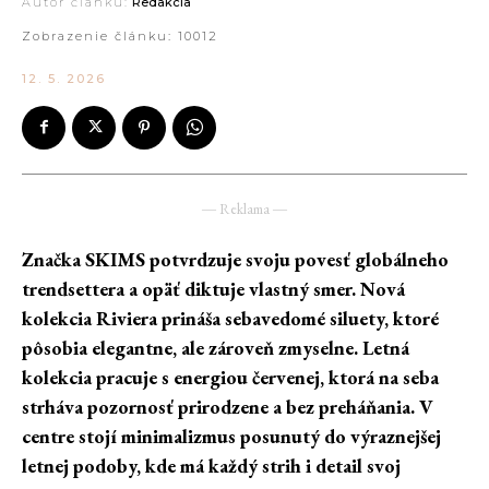
Autor článku:
Redakcia
Zobrazenie článku:
10012
12. 5. 2026
― Reklama ―
Značka SKIMS potvrdzuje svoju povesť globálneho
trendsettera a opäť diktuje vlastný smer. Nová
kolekcia Riviera prináša sebavedomé siluety, ktoré
pôsobia elegantne, ale zároveň zmyselne. Letná
kolekcia pracuje s energiou červenej, ktorá na seba
strháva pozornosť prirodzene a bez preháňania. V
centre stojí minimalizmus posunutý do výraznejšej
letnej podoby, kde má každý strih i detail svoj