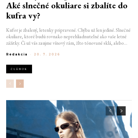
Aké slnečné okuliare si zbalíte do
kufra vy?
Kufor je zbalený, letenky pripravené. Chýba už len jediné. Slnečné
okuliare, ktoré budú rovnako neprehliadnuteľné ako vaše letné
zážitky. Či už vás zaujme vínový rám, žlto tónované sklá, alebo
oválne tvary inšpirované 90. rokmi, v rozmanitej ponuke si určite
Redakcia
-
20. 7. 2026
nájdete svoj vysnívaný pár. Pretože správne zvolený doplnok nie je
len praktickou súčasťou výbavy, ale detail, ktorý dotiahne celý váš
look.
ČLÁNOK