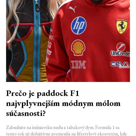
Prečo je paddock F1
najvplyvnejším módnym mólom
súčasnosti?
Zabudnite na inžiniersku nudu a tabakový dym. Formula 1 sa
tento rok už definitívne premenila na lifestylový ekosystém, kde