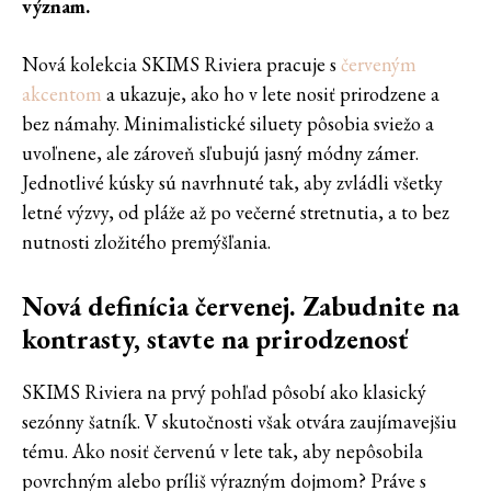
význam.
Nová kolekcia SKIMS Riviera pracuje s
červeným
akcentom
a ukazuje, ako ho v lete nosiť prirodzene a
bez námahy. Minimalistické siluety pôsobia sviežo a
uvoľnene, ale zároveň sľubujú jasný módny zámer.
Jednotlivé kúsky sú navrhnuté tak, aby zvládli všetky
letné výzvy, od pláže až po večerné stretnutia, a to bez
nutnosti zložitého premýšľania.
Nová definícia červenej. Zabudnite na
kontrasty, stavte na prirodzenosť
SKIMS Riviera na prvý pohľad pôsobí ako klasický
sezónny šatník. V skutočnosti však otvára zaujímavejšiu
tému. Ako nosiť červenú v lete tak, aby nepôsobila
povrchným alebo príliš výrazným dojmom? Práve s