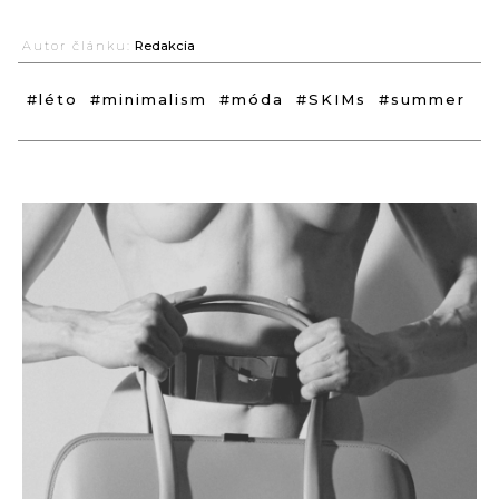
Autor článku:
Redakcia
#léto
#minimalism
#móda
#SKIMs
#summer