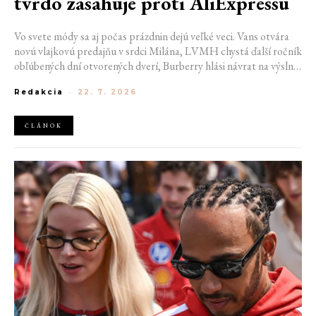
tvrdo zasahuje proti AliExpressu
Vo svete módy sa aj počas prázdnin dejú veľké veci. Vans otvára
novú vlajkovú predajňu v srdci Milána, LVMH chystá ďalší ročník
obľúbených dní otvorených dverí, Burberry hlási návrat na výslnie
vďaka generácii Z a Európska únia udelila rekordnú pokutu
Redakcia
-
22. 7. 2026
platforme AliExpress.
ČLÁNOK