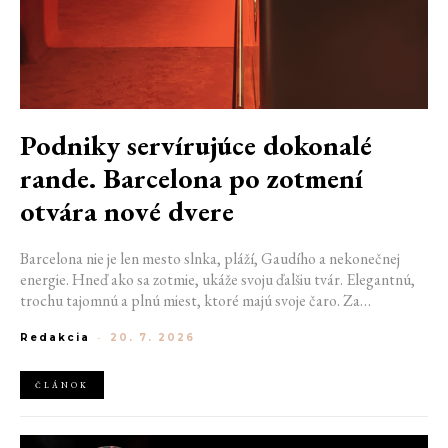
Podniky servírujúce dokonalé
rande. Barcelona po zotmení
otvára nové dvere
Barcelona nie je len mesto slnka, pláží, Gaudího a nekonečnej
energie. Hneď ako sa zotmie, ukáže svoju ďalšiu tvár. Elegantnú,
trochu tajomnú a plnú miest, ktoré majú svoje čaro. Za
nenápadnými dverami sa ukrývajú bary, kde sa miešajú výnimočné
Redakcia
-
20. 7. 2026
koktaily a hrá tá správna hudba. Ak hľadáte miesto na rande, na
ktoré budete obaja ešte dlho spomínať, práve ulice španielskej
metropoly vám môžu pomôcť začať písať váš výnimočný príbeh.
ČLÁNOK
Ak ste si ešte nevybrali, kam vyraziť so svojou drahou polovičkou,
nastáva najvyšší čas vybrať ten pravý podnik.