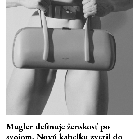
Mugler definuje ženskosť po
svojom. Novú kabelku zveril do