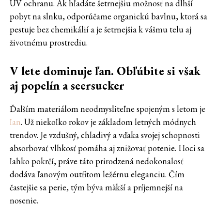
UV ochranu. Ak hľadáte šetrnejšiu možnosť na dlhší
pobyt na slnku, odporúčame organickú bavlnu, ktorá sa
pestuje bez chemikálií a je šetrnejšia k vášmu telu aj
životnému prostrediu.
V lete dominuje ľan. Obľúbite si však
aj popelín a seersucker
Ďalším materiálom neodmysliteľne spojeným s letom je
ľan
. Už niekoľko rokov je základom letných módnych
trendov. Je vzdušný, chladivý a vďaka svojej schopnosti
absorbovať vlhkosť pomáha aj znižovať potenie. Hoci sa
ľahko pokrčí, práve táto prirodzená nedokonalosť
dodáva ľanovým outfitom ležérnu eleganciu. Čím
častejšie sa perie, tým býva mäkší a príjemnejší na
nosenie.