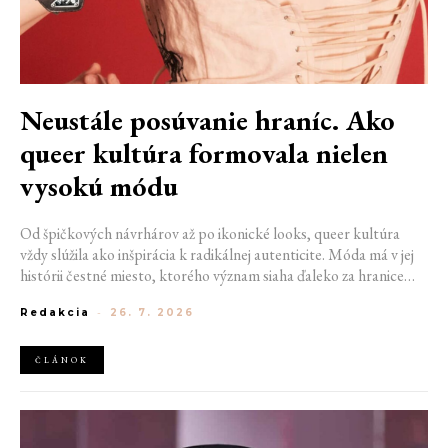
Neustále posúvanie hraníc. Ako
queer kultúra formovala nielen
vysokú módu
Od špičkových návrhárov až po ikonické looks, queer kultúra
vždy slúžila ako inšpirácia k radikálnej autenticite. Móda má v jej
histórii čestné miesto, ktorého význam siaha ďaleko za hranice
estetiky. V časoch, keď byť otvorene queer znamenalo vystaviť sa
Redakcia
-
26. 7. 2026
postihom a nebezpečenstvu, fungovalo práve oblečenie ako tichý
jazyk. Vďaka šatke, brošni alebo náušnici queer ľudia rozpoznali
jeden druhého a vďaka veľkolepej ballroom scéne mali aj ľudia na
ČLÁNOK
okraji spoločnosti priestor zažiariť na mólach. Ako sa queer
kultúra zapísala do módneho sveta, ktorý poznáme dnes?