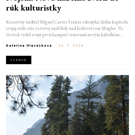
rúk kulturistky
Kreatívny riaditeľ Miguel Castro Freitas odomyká ďalšiu kapitolu
svojej stále ešte čerstvej nadvlády nad kráľovstvom Mugler. Vo
štvrtok vydal svoju prvú kampaň venovanú novým kabelkám
Aurora a Lua. Jej vizuál hovorí presne tým jazykom, s ktorým
Kateřina Hlaváčková
-
24. 7. 2026
návrhár do módneho domu prišiel. Umne kombinuje výrazy
minulosti a dávnych koreňov, zatiaľ čo definuje modernú, silnú
podobu ženskosti.
ČLÁNOK