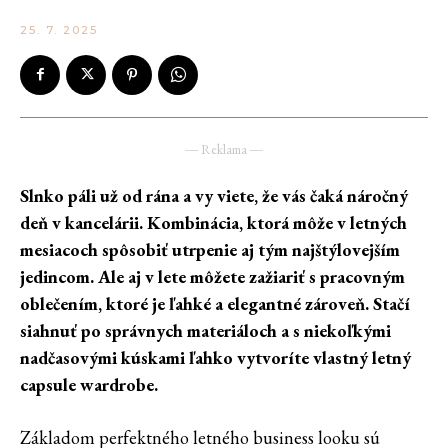
25. 7. 2025
― Reklama ―
Slnko páli už od rána a vy viete, že vás čaká náročný
deň v kancelárii. Kombinácia, ktorá môže v letných
mesiacoch spôsobiť utrpenie aj tým najštýlovejším
jedincom. Ale aj v lete môžete zažiariť s pracovným
oblečením, ktoré je ľahké a elegantné zároveň. Stačí
siahnuť po správnych materiáloch a s niekoľkými
nadčasovými kúskami ľahko vytvoríte vlastný letný
capsule wardrobe.
Základom perfektného letného business looku sú