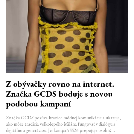
Z obývačky rovno na internet.
Značka GCDS boduje s novou
podobou kampaní
Značka GCDS posúva hranice módnej komunikácie a ukazuje,
ako môže tradícia veľkolepého Milána fungovať v dialógu s
digitálnou generáciou. Jej kampaň SS26 prepojuje osobný