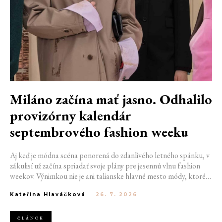
Miláno začína mať jasno. Odhalilo
provizórny kalendár
septembrového fashion weeku
Aj keď je módna scéna ponorená do zdanlivého letného spánku, v
zákulisí už začína spriadať svoje plány pre jesennú vlnu fashion
weekov. Výnimkou nie je ani talianske hlavné mesto módy, ktoré
vo štvrtok odhalilo provizórny kalendár chystaných show. Miláno
Kateřina Hlaváčková
-
26. 7. 2026
od 22. do 28. septembra privíta tradičné mená, pozornosť však
zameria predovšetkým na debut nového kreatívneho riaditeľa
značky Moschino.
ČLÁNOK