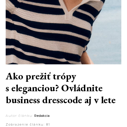
Ako prežiť trópy
s eleganciou? Ovládnite
business dresscode aj v lete
Autor článku:
Redakcia
Zobrazenie článku:
81