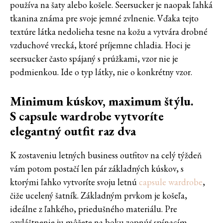
používa na šaty alebo košele. Seersucker je naopak ľahká
tkanina známa pre svoje jemné zvlnenie. Vďaka tejto
textúre látka nedolieha tesne na kožu a vytvára drobné
vzduchové vrecká, ktoré príjemne chladia. Hoci je
seersucker často spájaný s prúžkami, vzor nie je
podmienkou. Ide o typ látky, nie o konkrétny vzor.
Minimum kúskov, maximum štýlu.
S capsule wardrobe vytvoríte
elegantný outfit raz dva
K zostaveniu letných business outfitov na celý týždeň
vám potom postačí len pár základných kúskov, s
ktorými ľahko vytvoríte svoju letnú
capsule wardrobe
,
čiže ucelený šatník. Základným prvkom je košeľa,
ideálne z ľahkého, priedušného materiálu. Pre
ozvláštnenie ju môžete na boku zopnúť spínacím