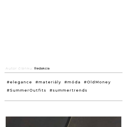
Autor článku:
Redakcia
#elegance
#materiály
#móda
#OldMoney
#SummerOutfits
#summertrends