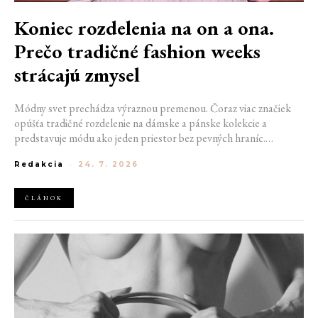
Koniec rozdelenia na on a ona.
Prečo tradičné fashion weeks
strácajú zmysel
Módny svet prechádza výraznou premenou. Čoraz viac značiek
opúšťa tradičné rozdelenie na dámske a pánske kolekcie a
predstavuje módu ako jeden priestor bez pevných hraníc.
Spoločné prehliadky, prepojené kolekcie a rastúci dôraz na
Redakcia
-
24. 7. 2026
udržateľnosť naznačujú, že klasické týždne módy môžu čoskoro
vyzerať úplne inak.
ČLÁNOK