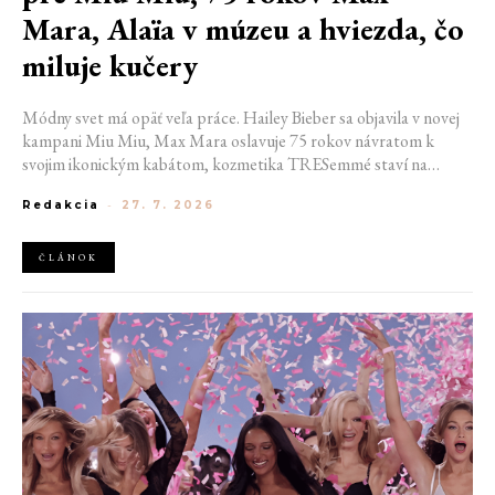
Mara, Alaïa v múzeu a hviezda, čo
miluje kučery
Módny svet má opäť veľa práce. Hailey Bieber sa objavila v novej
kampani Miu Miu, Max Mara oslavuje 75 rokov návratom k
svojim ikonickým kabátom, kozmetika TRESemmé staví na
prirodzené kučery v novej kampani s hercom Belmontom Cameli
Redakcia
-
27. 7. 2026
a v San Franciscu pripravujú prvú veľkú americkú retrospektívu
návrhára Azzedina Alaïi.
ČLÁNOK