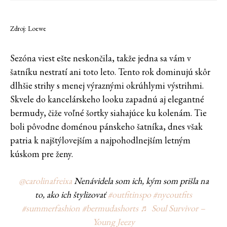
Zdroj: Loewe
Sezóna viest ešte neskončila, takže jedna sa vám v
šatníku nestratí ani toto leto. Tento rok dominujú skôr
dlhšie strihy s menej výraznými okrúhlymi výstrihmi.
Skvele do kancelárskeho looku zapadnú aj elegantné
bermudy, čiže voľné šortky siahajúce ku kolenám. Tie
boli pôvodne doménou pánskeho šatníka, dnes však
patria k najštýlovejším a najpohodlnejším letným
kúskom pre ženy.
@carolinafreixa
Nenávidela som ich, kým som prišla na
to, ako ich štylizovať
#outfitinspo
#nycoutfits
#summerfashion
#bermudashorts
♬ Soul Survivor –
Young Jeezy