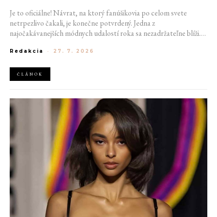
Je to oficiálne! Návrat, na ktorý fanúšikovia po celom svete
netrpezlivo čakali, je konečne potvrdený. Jedna z
najočakávanejších módnych udalostí roka sa nezadržateľne blíži.
Victoria’s Secret Fashion Show 2026 začína odhaľovať svoje prvé
Redakcia
-
27. 7. 2026
veľké novinky. Organizátori už prezradili miesto konania
tohtoročnej prehliadky aj meno prvej modelky, ktorá sa tento rok
prejde po ikonickom móle.
ČLÁNOK