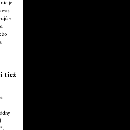
nie je
ovať.
vujú v
e.
lebo
a
i tiež
re
módny
l
“,