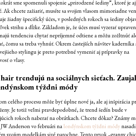
okrát sme spomenuli spojenie „prirodzené šediny“, ktoré je aj 
é. Ak chcete zažiariť, musíte sa svojim vlasom mimoriadne ven
uje žiadny špecifický účes, v posledných rokoch sa šediny obja
vek strihu a dĺžke. Základom je, že účes musí vyzerať upraven
majú tendenciu chytať nepríjemné odtiene a môžu zožltnúť a
ať, čomu sa treba vyhnúť. Okrem častejších návštev kaderníka 
ivejšieho stylingu je preto potrebné vymeniť aj prípravky na
vosť o vlasy.
hair trendujú na sociálnych sieťach. Zaujal
ondýnskom týždni módy
om celého procesu môže byť úplne nové ja, ale aj inšpirácia p
 ženy. Je totiž veľmi pravdepodobné, že trend šedín bude v
júcich rokoch naberať na obrátkach. Chcete dôkaz? Známy 
 JW Anderson vo februári na
londýnskom týždni módy
nasadi
ým svojim modelkám sivé parochne. Tento prvok „granny chic