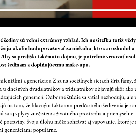
é šediny sú veľmi extrémny vzhľad. Ich nositeľka totiž vždy
, že ju okolie bude považovať za niekoho, kto sa rozhodol o
 Aby sa predišlo takémuto dojmu, je potrebné venovať oso
osť šedinám a doplňujúcemu make-upu.
ileniálmi a generáciou Z sa na sociálnych sieťach šíria fámy, 
sa u dnešných dvadsiatnikov a tridsiatnikov objavujú skôr ako 
dzajúcich generácií. Odborné štúdie sa zatiaľ nezhodujú, ale 
ujú na tom, že hlavným faktorom predčasného šedivenia je stre
ú sa aj vplyvy znečistenia životného prostredia a priemyselne
é potraviny. Svoju úlohu môže zohrávať aj vapovanie, ktoré je
i generáciami populárne.