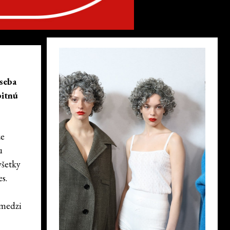
 seba
bitnú
že
u
všetky
s.
 medzi