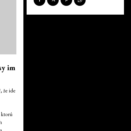
sy im
 že ide
a ktorú
h
a