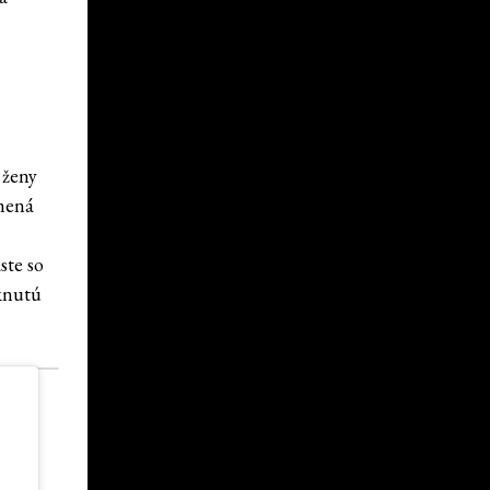
 ženy
amená
ste so
knutú