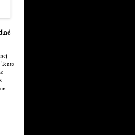
adné
enej
. Tento
ne
s
lne