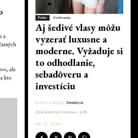
o
Foto:
Profimedia
Aj šedivé vlasy môžu
u a
vyzerať luxusne a
účasných
moderne. Vyžaduje si
to odhodlanie,
ovo, ale
sebadôveru a
a kto
investíciu
Autor článku:
Redakcia
Zobrazenie článku:
435
20. 11. 2024