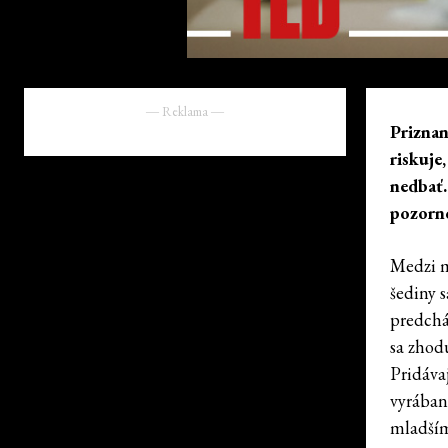
― Reklama ―
Priznan
riskuje
nedbať.
pozorn
Medzi m
šediny 
predchá
sa zhod
Pridávaj
vyrában
mladším