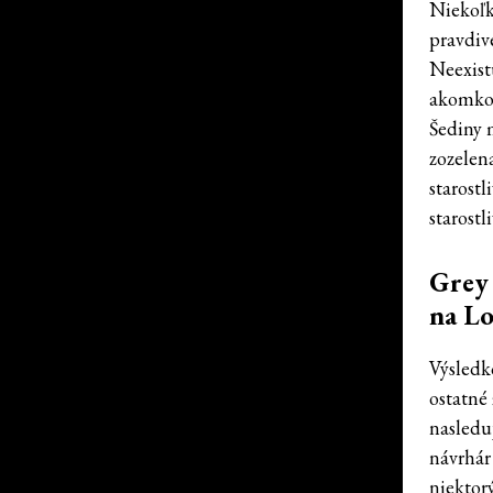
Niekoľk
pravdiv
Neexist
akomkoľ
Šediny 
zozelen
starostl
starostli
Grey 
na L
Výsledk
ostatné
nasledu
návrhár
niektor