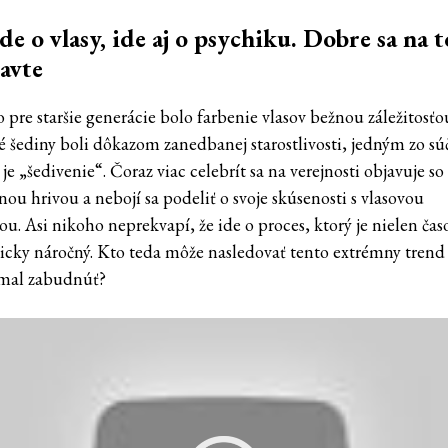
de o vlasy, ide aj o psychiku. Dobre sa na t
avte
o pre staršie generácie bolo farbenie vlasov bežnou záležitosťo
é šediny boli dôkazom zanedbanej starostlivosti, jedným zo s
je „šedivenie“. Čoraz viac celebrít sa na verejnosti objavuje so
nou hrivou a nebojí sa podeliť o svoje skúsenosti s vlasovou
u. Asi nikoho neprekvapí, že ide o proces, ktorý je nielen čas
hicky náročný. Kto teda môže nasledovať tento extrémny trend 
mal zabudnúť?