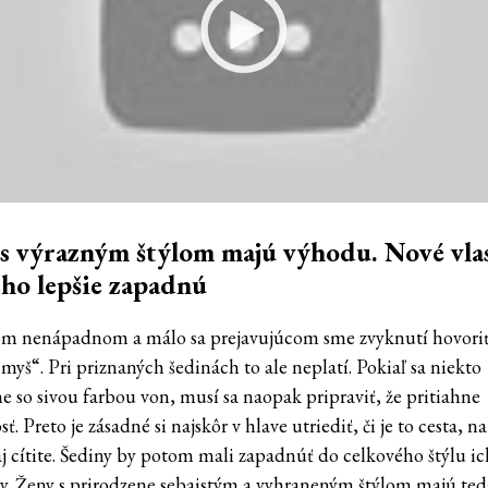
s výrazným štýlom majú výhodu. Nové vla
ho lepšie zapadnú
m nenápadnom a málo sa prejavujúcom sme zvyknutí hovoriť,
myš“. Pri priznaných šedinách to ale neplatí. Pokiaľ sa niekto
e so sivou farbou von, musí sa naopak pripraviť, že pritiahne
ť. Preto je zásadné si najskôr v hlave utriediť, či je to cesta, n
aj cítite. Šediny by potom mali zapadnúť do celkového štýlu ic
ky. Ženy s prirodzene sebaistým a vyhraneným štýlom majú ted