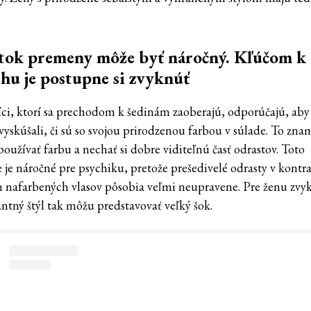
.
atok premeny môže byť náročný. Kľúčom k
hu je postupne si zvyknúť
ci, ktorí sa prechodom k šedinám zaoberajú, odporúčajú, aby
 vyskúšali, či sú so svojou prirodzenou farbou v súlade. To zn
používať farbu a nechať si dobre viditeľnú časť odrastov. Toto
 je náročné pre psychiku, pretože prešedivelé odrasty v kontra
 nafarbených vlasov pôsobia veľmi neupravene. Pre ženu zvy
antný štýl tak môžu predstavovať veľký šok.