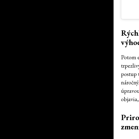
Rýchl
výho
Potom e
trpezliv
postup 
náročný.
úpravou
objavia
Priro
zmení