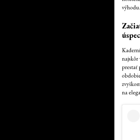
výhodu
Zači
úspec
Kaderní
najskôr
prestať 
obdobie
zvyškom
na eleg