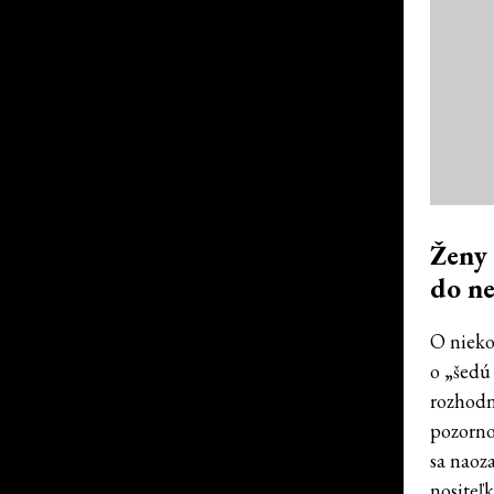
Ženy 
do ne
O nieko
o „šedú 
rozhodn
pozornos
sa naoz
nositeľ