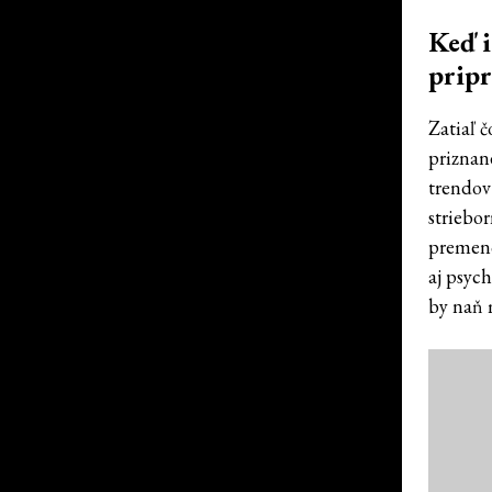
Keď i
pripr
Zatiaľ č
priznan
trendov 
striebor
premeno
aj psyc
by naň 