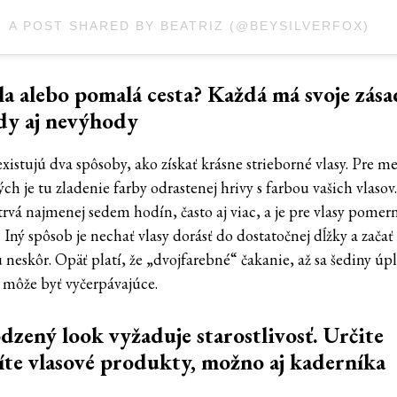
A POST SHARED BY BEATRIZ (@BEYSILVERFOX)
a alebo pomalá cesta? Každá má svoje zás
dy aj nevýhody
xistujú dva spôsoby, ako získať krásne strieborné vlasy. Pre m
ých je tu zladenie farby odrastenej hrivy s farbou vašich vlasov
trvá najmenej sedem hodín, často aj viac, a je pre vlasy pomer
 Iný spôsob je nechať vlasy dorásť do dostatočnej dĺžky a začať 
 neskôr. Opäť platí, že „dvojfarebné“ čakanie, až sa šediny úp
, môže byť vyčerpávajúce.
dzený look vyžaduje starostlivosť. Určite
te vlasové produkty, možno aj kaderníka