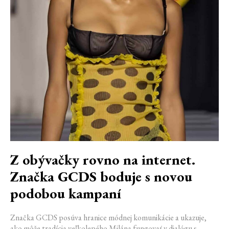
Z obývačky rovno na internet.
Značka GCDS boduje s novou
podobou kampaní
Značka GCDS posúva hranice módnej komunikácie a ukazuje,
ako môže tradícia veľkolepého Milána fungovať v dialógu s