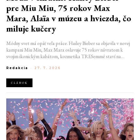
pre Miu Miu, 75 rokov Max
Mara, Alaïa v múzeu a hviezda, čo
miluje kučery
Módny svet má opäť veľa práce. Hailey Bieber sa objavila v novej
kampani Miu Miu, Max Mara oslavuje 75 rokov návratom k
svojim ikonickým kabátom, kozmetika TRESemmé staví na
prirodzené kučery v novej kampani s hercom Belmontom Cameli
Redakcia
-
27. 7. 2026
a v San Franciscu pripravujú prvú veľkú americkú retrospektívu
návrhára Azzedina Alaïi.
ČLÁNOK