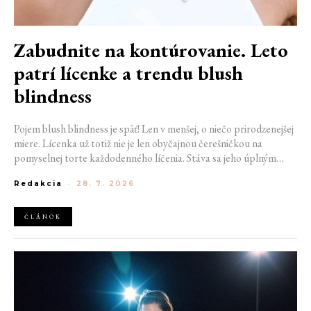
Zabudnite na kontúrovanie. Leto
patrí lícenke a trendu blush
blindness
Pojem blush blindness je späť! Len v menšej, o niečo prirodzenejšej
miere. Lícenka už totiž nie je len obyčajnou čerešničkou na
pomyselnej torte každodenného líčenia. Stáva sa jeho úplným
základom. Nahrádza bronzer, často aj rozjasňovač, a dodáva tvári
Redakcia
-
28. 7. 2026
sviežosť, ktorú žiadny iný produkt napodobniť nedokáže. Termín
kedysi používaný pre nechcený make-up prešľap sa tak stáva
aktuálnym trendom.
ČLÁNOK