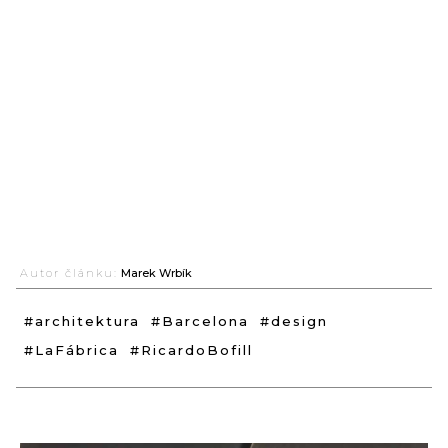
Autor článku:
Marek Wrbík
#architektura
#Barcelona
#design
#LaFábrica
#RicardoBofill