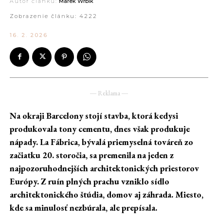
Autor článku:
Marek Wrbík
Zobrazenie článku:
4222
16. 2. 2026
― Reklama ―
Na okraji Barcelony stojí stavba, ktorá kedysi
produkovala tony cementu, dnes však produkuje
nápady. La Fábrica, bývalá priemyselná továreň zo
začiatku 20. storočia, sa premenila na jeden z
najpozoruhodnejších architektonických priestorov
Európy. Z ruín plných prachu vzniklo sídlo
architektonického štúdia, domov aj záhrada. Miesto,
kde sa minulosť nezbúrala, ale prepísala.