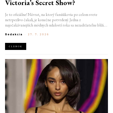
Victoria’s Secret Show?
Je to oficiálne! Návrat, na ktorý fanúšikovia po celom svete
netrpezlivo čakali, je konečne potvrdený. Jedna z
najočakávanejších módnych udalostí roka sa nezadržateľne blíži.
Victoria’s Secret Fashion Show 2026 začína odhaľovať svoje prvé
Redakcia
-
27. 7. 2026
veľké novinky. Organizátori už prezradili miesto konania
tohtoročnej prehliadky aj meno prvej modelky, ktorá sa tento rok
prejde po ikonickom móle.
ČLÁNOK