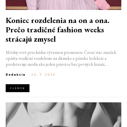
Koniec rozdelenia na on a ona.
Prečo tradičné fashion weeks
strácajú zmysel
Módny svet prechádza výraznou premenou. Čoraz viac značiek
opúšťa tradičné rozdelenie na dámske a pánske kolekcie a
predstavuje módu ako jeden priestor bez pevných hraníc.
Spoločné prehliadky, prepojené kolekcie a rastúci dôraz na
Redakcia
-
24. 7. 2026
udržateľnosť naznačujú, že klasické týždne módy môžu čoskoro
vyzerať úplne inak.
ČLÁNOK