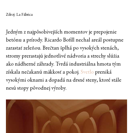
Zdroj: La Fábrica
Jedným z najpôsobivejších momentov je prepojenie
betónu a prírody. Ricardo Bofill nechal areál postupne
zarastať zeleňou. Brečtan šplhá po vysokých stenách,
stromy prerastajú jednotlivé nádvoria a strechy slúžia
ako nádherné záhrady. Tvrdá industriálna hmota tým
získala nečakanú mäkkosť a pokoj.
Svetlo
preniká
vysokými oknami a dopadá na drsné steny, ktoré stále
nesú stopy pôvodnej výroby.