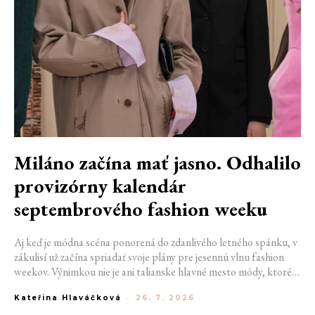
Miláno začína mať jasno. Odhalilo
provizórny kalendár
septembrového fashion weeku
Aj keď je módna scéna ponorená do zdanlivého letného spánku, v
zákulisí už začína spriadať svoje plány pre jesennú vlnu fashion
weekov. Výnimkou nie je ani talianske hlavné mesto módy, ktoré
vo štvrtok odhalilo provizórny kalendár chystaných show. Miláno
Kateřina Hlaváčková
-
26. 7. 2026
od 22. do 28. septembra privíta tradičné mená, pozornosť však