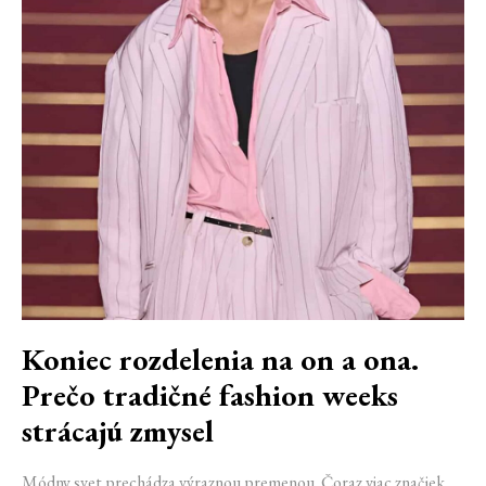
Koniec rozdelenia na on a ona.
Prečo tradičné fashion weeks
strácajú zmysel
Módny svet prechádza výraznou premenou. Čoraz viac značiek