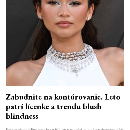
Zabudnite na kontúrovanie. Leto
patrí lícenke a trendu blush
blindness
Pojem blush blindness je späť! Len v menšej, o niečo prirodzenejšej