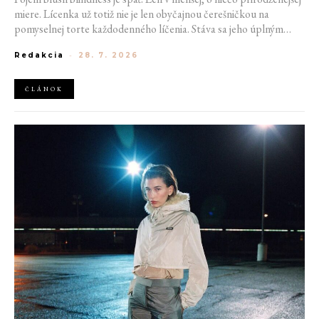
miere. Lícenka už totiž nie je len obyčajnou čerešničkou na
pomyselnej torte každodenného líčenia. Stáva sa jeho úplným
základom. Nahrádza bronzer, často aj rozjasňovač, a dodáva tvári
Redakcia
-
28. 7. 2026
sviežosť, ktorú žiadny iný produkt napodobniť nedokáže. Termín
kedysi používaný pre nechcený make-up prešľap sa tak stáva
aktuálnym trendom.
ČLÁNOK