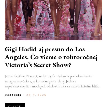
Gigi Hadid aj presun do Los
Angeles. Čo vieme o tohtoročnej
Victoria’s Secret Show?
Je to oficiálne! Návrat, na ktorý fanúšikovia po celom svete
netrpezlivo čakali, je konečne potvrdený. Jedna z
najočakávanejších módnych udalostí roka sa nezadržateľne blíži.
Victoria’s Secret Fashion Show 2026 začína odhaľovať svoje prvé
Redakcia
-
27. 7. 2026
veľké novinky. Organizátori už prezradili miesto konania
tohtoročnej prehliadky aj meno prvej modelky, ktorá sa tento rok
prejde po ikonickom móle.
ČLÁNOK