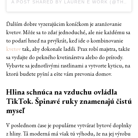
A POST SHARED BY LAUREN E WORK (@THEFARMERSDAUGHTERFLOWERS)
Ďalším dobre vyzerajúcim koníčkom je aranžovanie
kvetov. Môže sa to zdať jednoduché, ale nie každému sa
to podarí hneď na prvýkrát, keď ide o kombinovanie
kvetov
tak, aby dokonale ladili. Prax robí majstra, takže
sa vydajte do pekného kvetinárstva alebo do prírody.
Vybavte sa jednotlivými rastlinami a vytvorte kyticu, na
ktorú budete pyšní a ešte vám prevonia domov.
Hlina schnúca na vzduchu ovládla
TikTok. Špinavé ruky znamenajú čistú
myseľ
V poslednom čase je populárne vytvárať bytové doplnky
z hliny. Tá moderná má však tú výhodu, že na jej výrobu