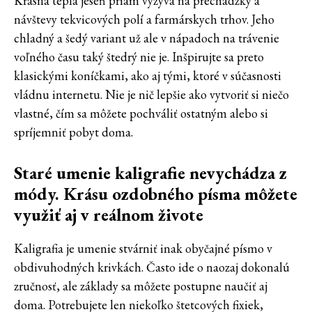
Krásna teplá jeseň priam vyzýva na prechádzky a
návštevy tekvicových polí a farmárskych trhov. Jeho
chladný a šedý variant už ale v nápadoch na trávenie
voľného času taký štedrý nie je. Inšpirujte sa preto
klasickými koníčkami, ako aj tými, ktoré v súčasnosti
vládnu internetu. Nie je nič lepšie ako vytvoriť si niečo
vlastné, čím sa môžete pochváliť ostatným alebo si
spríjemniť pobyt doma.
Staré umenie kaligrafie nevychádza z
módy. Krásu ozdobného písma môžete
využiť aj v reálnom živote
Kaligrafia je umenie stvárniť inak obyčajné písmo v
obdivuhodných krivkách. Často ide o naozaj dokonalú
zručnosť, ale základy sa môžete postupne naučiť aj
doma. Potrebujete len niekoľko štetcových fixiek,