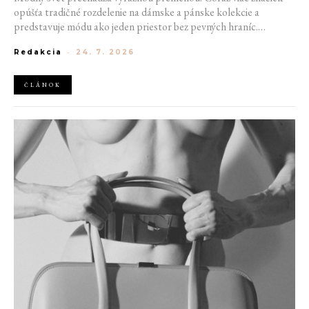
opúšťa tradičné rozdelenie na dámske a pánske kolekcie a
predstavuje módu ako jeden priestor bez pevných hraníc.
Spoločné prehliadky, prepojené kolekcie a rastúci dôraz na
Redakcia
-
24. 7. 2026
udržateľnosť naznačujú, že klasické týždne módy môžu čoskoro
vyzerať úplne inak.
ČLÁNOK