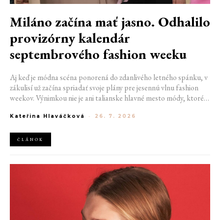
Miláno začína mať jasno. Odhalilo
provizórny kalendár
septembrového fashion weeku
Aj keď je módna scéna ponorená do zdanlivého letného spánku, v
zákulisí už začína spriadať svoje plány pre jesennú vlnu fashion
weekov. Výnimkou nie je ani talianske hlavné mesto módy, ktoré
vo štvrtok odhalilo provizórny kalendár chystaných show. Miláno
Kateřina Hlaváčková
-
26. 7. 2026
od 22. do 28. septembra privíta tradičné mená, pozornosť však
zameria predovšetkým na debut nového kreatívneho riaditeľa
značky Moschino.
ČLÁNOK