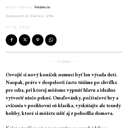
Autor článku:
Redakcia
Zobrazenie článku:
294
21. 10. 2024
― Reklama ―
Osvojiť si nový koníček nemusí byť len výsada detí.
Naopak, práve v dospelosti často túžime po chvíľke
pre seba, pri ktorej môžeme vypnúť hlavu a ideálne
vytvoriť niečo pekné. Omaľovánky, počítačové hry a
cvičenia v posilňovni sú klasika, vyskúšajte ale trendy
hobby, ktoré si môžete užiť aj z pohodlia domova.