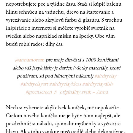
nepotrebujete pec a týždne času. Stačí si kúpiť balenú
hlinu schnúcu na vzduchu, drevo na štartovanie a
vyrezávanie alebo akrylovú farbu či glazúru. S trochou
inšpirácie z internetu si môžete vyrobiť svietnik na
sviečku alebo napríklad misku na šperky. Obe vám
budú robiť radosť dlhý čas.
@annamoraan
pre moje dievčatá s 1000 koníčkami
alebo váš jazyk lásky je darček (všetky materiály, ktoré
používam, sú pod hlinenými nálezmi)
#airdryclay
#airdryclayart
#airdryclayideas
#airdryclaydish
#greenscreen
♬ originálny zvuk – Anna
Nech si vyberiete akýkoľvek koníček, nič nepokazíte.
Cieľom nového koníčka nie je byť v ňom najlepší, ale
pozdvihnúť si náladu, spomaliť myšlienky a vyčistiť si
hlavu. Ak z toho vznikne niečo jedlé alebo dekoratívne,