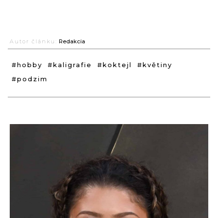
Autor článku:
Redakcia
#hobby
#kaligrafie
#koktejl
#květiny
#podzim