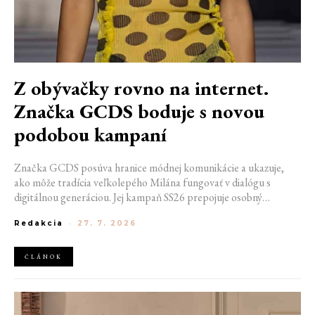
Z obývačky rovno na internet.
Značka GCDS boduje s novou
podobou kampaní
Značka GCDS posúva hranice módnej komunikácie a ukazuje,
ako môže tradícia veľkolepého Milána fungovať v dialógu s
digitálnou generáciou. Jej kampaň SS26 prepojuje osobný
priestor, internetovú kultúru a hravý vizuálny jazyk. Odráža
Redakcia
-
27. 7. 2026
spôsob, akým dnes módu vnímame a zdieľame. Zároveň
potvrdzuje schopnosť GCDS reagovať na súčasné kultúrne
trendy a vytvárať autentické spojenie medzi módou, digitálnym
ČLÁNOK
prostredím a každodenným životom mladej generácie.