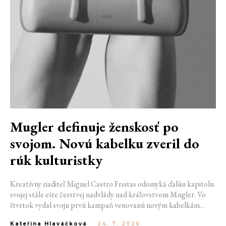
Mugler definuje ženskosť po
svojom. Novú kabelku zveril do
rúk kulturistky
Kreatívny riaditeľ Miguel Castro Freitas odomyká ďalšiu kapitolu
svojej stále ešte čerstvej nadvlády nad kráľovstvom Mugler. Vo
štvrtok vydal svoju prvú kampaň venovanú novým kabelkám
Aurora a Lua. Jej vizuál hovorí presne tým jazykom, s ktorým
Kateřina Hlaváčková
-
24. 7. 2026