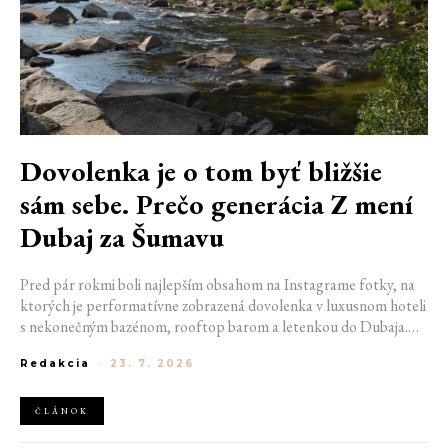
Dovolenka je o tom byť bližšie
sám sebe. Prečo generácia Z mení
Dubaj za Šumavu
Pred pár rokmi boli najlepším obsahom na Instagrame fotky, na
ktorých je performatívne zobrazená dovolenka v luxusnom hoteli
s nekonečným bazénom, rooftop barom a letenkou do Dubaja.
Dnes sociálne siete zaplavujú úplne iné obrázky. Chata v
Redakcia
-
23. 7. 2026
Jizerských horách. Ranné kúpanie v lome. Výlet vlakom na
Šumavu. Najlepším odpočinkom je jednoducho posedenie s
kamarátmi pri ohni.
ČLÁNOK