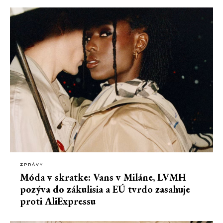
ZPRÁVY
Móda v skratke: Vans v Miláne, LVMH
pozýva do zákulisia a EÚ tvrdo zasahuje
proti AliExpressu