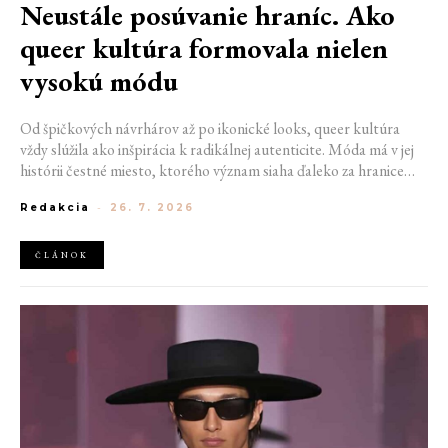
Neustále posúvanie hraníc. Ako
queer kultúra formovala nielen
vysokú módu
Od špičkových návrhárov až po ikonické looks, queer kultúra
vždy slúžila ako inšpirácia k radikálnej autenticite. Móda má v jej
histórii čestné miesto, ktorého význam siaha ďaleko za hranice
estetiky. V časoch, keď byť otvorene queer znamenalo vystaviť sa
Redakcia
-
26. 7. 2026
postihom a nebezpečenstvu, fungovalo práve oblečenie ako tichý
jazyk. Vďaka šatke, brošni alebo náušnici queer ľudia rozpoznali
jeden druhého a vďaka veľkolepej ballroom scéne mali aj ľudia na
ČLÁNOK
okraji spoločnosti priestor zažiariť na mólach. Ako sa queer
kultúra zapísala do módneho sveta, ktorý poznáme dnes?