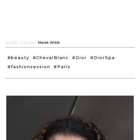
Autor článku:
Marek Wrbík
#beauty
#ChevalBlanc
#Dior
#DiorSpa
#fashionsession
#Paris