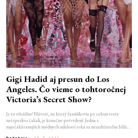
Gigi Hadid aj presun do Los
Angeles. Čo vieme o tohtoročnej
Victoria’s Secret Show?
Je to oficiálne! Návrat, na ktorý fanúšikovia po celom svete
netrpezlivo čakali, je konečne potvrdený. Jedna z
najočakávanejších módnych udalostí roka sa nezadržateľne blíži.
Victoria’s Secret Fashion Show 2026 začína odhaľovať svoje prvé