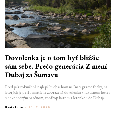
Dovolenka je o tom byť bližšie
sám sebe. Prečo generácia Z mení
Dubaj za Šumavu
Pred pár rokmi boli najlepším obsahom na Instagrame fotky, na
ktorých je performatívne zobrazená dovolenka v luxusnom hoteli
s nekonečným bazénom, rooftop barom a letenkou do Dubaja.
Dnes sociálne siete zaplavujú úplne iné obrázky. Chata v
Redakcia
-
23. 7. 2026
Jizerských horách. Ranné kúpanie v lome. Výlet vlakom na
Šumavu. Najlepším odpočinkom je jednoducho posedenie s