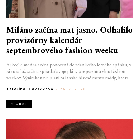
Miláno začína mať jasno. Odhalilo
provizórny kalendár
septembrového fashion weeku
Aj keď je módna scéna ponorená do zdanlivého letného spánku, v
zákulisí už začína spriadať svoje plány pre jesennú vlnu fashion
weekov. Výnimkou nie je ani talianske hlavné mesto módy, ktoré
vo štvrtok odhalilo provizórny kalendár chystaných show. Miláno
Kateřina Hlaváčková
-
26. 7. 2026
od 22. do 28. septembra privíta tradičné mená, pozornosť však
zameria predovšetkým na debut nového kreatívneho riaditeľa
značky Moschino.
ČLÁNOK