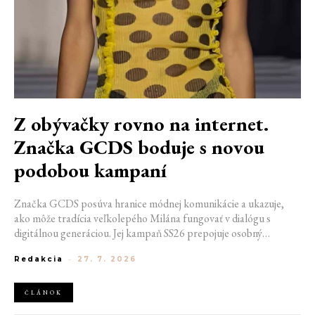
Z obývačky rovno na internet.
Značka GCDS boduje s novou
podobou kampaní
Značka GCDS posúva hranice módnej komunikácie a ukazuje,
ako môže tradícia veľkolepého Milána fungovať v dialógu s
digitálnou generáciou. Jej kampaň SS26 prepojuje osobný
priestor, internetovú kultúru a hravý vizuálny jazyk. Odráža
Redakcia
-
27. 7. 2026
spôsob, akým dnes módu vnímame a zdieľame. Zároveň
potvrdzuje schopnosť GCDS reagovať na súčasné kultúrne
trendy a vytvárať autentické spojenie medzi módou, digitálnym
ČLÁNOK
prostredím a každodenným životom mladej generácie.