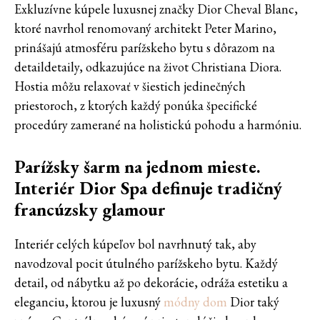
Exkluzívne kúpele luxusnej značky Dior Cheval Blanc,
ktoré navrhol renomovaný architekt Peter Marino,
prinášajú atmosféru parížskeho bytu s dôrazom na
detaildetaily, odkazujúce na život Christiana Diora.
Hostia môžu relaxovať v šiestich jedinečných
priestoroch, z ktorých každý ponúka špecifické
procedúry zamerané na holistickú pohodu a harmóniu.
Parížsky šarm na jednom mieste.
Interiér Dior Spa definuje tradičný
francúzsky glamour
Interiér celých kúpeľov bol navrhnutý tak, aby
navodzoval pocit útulného parížskeho bytu. Každý
detail, od nábytku až po dekorácie, odráža estetiku a
eleganciu, ktorou je luxusný
módny dom
Dior taký