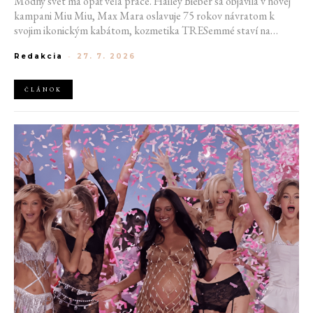
Módny svet má opäť veľa práce. Hailey Bieber sa objavila v novej
kampani Miu Miu, Max Mara oslavuje 75 rokov návratom k
svojim ikonickým kabátom, kozmetika TRESemmé staví na
prirodzené kučery v novej kampani s hercom Belmontom Cameli
Redakcia
-
27. 7. 2026
a v San Franciscu pripravujú prvú veľkú americkú retrospektívu
návrhára Azzedina Alaïi.
ČLÁNOK