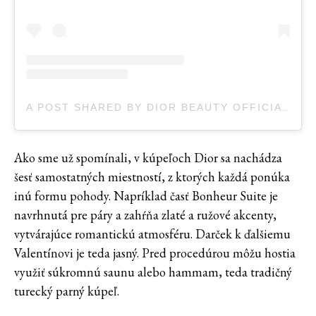
A POST SHARED BY DIOR BEAUTY OFFICIAL (@DIORBEAUTY)
Ako sme už spomínali, v kúpeľoch Dior sa nachádza
šesť samostatných miestností, z ktorých každá ponúka
inú formu pohody. Napríklad časť Bonheur Suite je
navrhnutá pre páry a zahŕňa zlaté a ružové akcenty,
vytvárajúce romantickú atmosféru. Darček k ďalšiemu
Valentínovi je teda jasný. Pred procedúrou môžu hostia
využiť súkromnú saunu alebo hammam, teda tradičný
turecký parný kúpeľ.