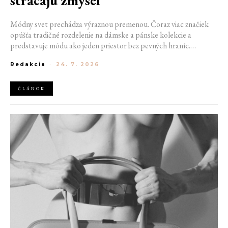
strácajú zmysel
Módny svet prechádza výraznou premenou. Čoraz viac značiek
opúšťa tradičné rozdelenie na dámske a pánske kolekcie a
predstavuje módu ako jeden priestor bez pevných hraníc.
Spoločné prehliadky, prepojené kolekcie a rastúci dôraz na
Redakcia
-
24. 7. 2026
udržateľnosť naznačujú, že klasické týždne módy môžu čoskoro
vyzerať úplne inak.
ČLÁNOK