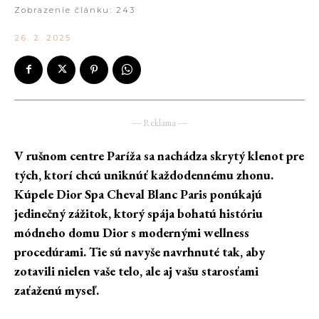
Zobrazenie článku:
243
26. 2. 2025
― Reklama ―
V rušnom centre Paríža sa nachádza skrytý klenot pre
tých, ktorí chcú uniknúť každodennému zhonu.
Kúpele Dior Spa Cheval Blanc Paris ponúkajú
jedinečný zážitok, ktorý spája bohatú históriu
módneho domu Dior s modernými wellness
procedúrami. Tie sú navyše navrhnuté tak, aby
zotavili nielen vaše telo, ale aj vašu starosťami
zaťaženú myseľ.