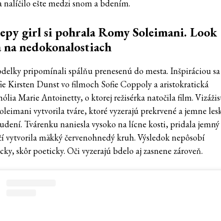
a nalíčilo ešte medzi snom a bdením.
eepy girl si pohrala Romy Soleimani. Look
a na nedokonalostiach
delky pripomínali spálňu prenesenú do mesta. Inšpiráciou sa 
fie Kirsten Dunst vo filmoch Sofie Coppoly a aristokratická
lia Marie Antoinetty, o ktorej režisérka natočila film. Vizážis
leimani vytvorila tváre, ktoré vyzerajú prekrvené a jemne lesk
udení. Tvárenku naniesla vysoko na lícne kosti, pridala jemný 
čí vytvorila mäkký červenohnedý kruh. Výsledok nepôsobí
ky, skôr poeticky. Oči vyzerajú bdelo aj zasnene zároveň.