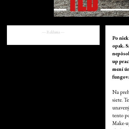
― Reklama ―
Po niek
opak. S
nepôsob
up prac
mení ún
fungova
Na preh
siete. T
unavený
tento p
Make-up,