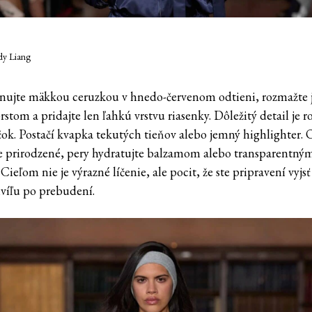
dy Liang
inujte mäkkou ceruzkou v hnedo-červenom odtieni, rozmažte 
stom a pridajte len ľahkú vrstvu riasenky. Dôležitý detail je 
ečok. Postačí kvapka tekutých tieňov alebo jemný highlighter.
e prirodzené, pery hydratujte balzamom alebo transparentný
Cieľom nie je výrazné líčenie, ale pocit, že ste pripravení vyjs
víľu po prebudení.