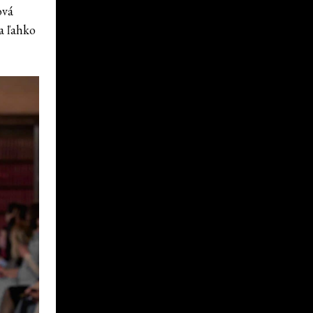
ová
a ľahko