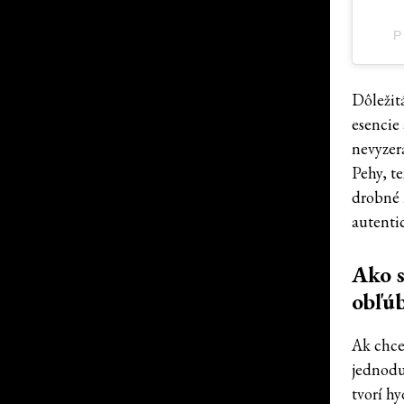
P
Dôležitá
esencie
nevyzera
Pehy, t
drobné 
autentic
Ako s
obľú
Ak chcet
jednodu
tvorí hy