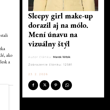
Sleepy girl make-up
dorazil aj na mólo.
Mení únavu na
stali
vizuálny štýl
tka
lé, ako
Autor článku:
Marek Wrbík
lesk a
Zobrazenie článku:
12581
23. 2. 2026