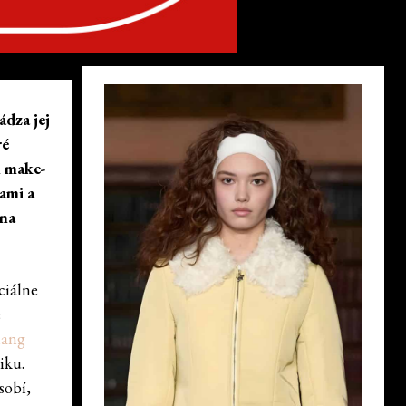
ádza jej
ré
l make-
ami a
ína
ciálne
e
iang
iku.
sobí,