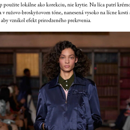
 použite lokálne ako korekciu, nie krytie. Na líca patrí krém
a v ružovo-broskyňovom tóne, nanesená vysoko na lícne kosti 
, aby vznikol efekt prirodzeného prekrvenia.