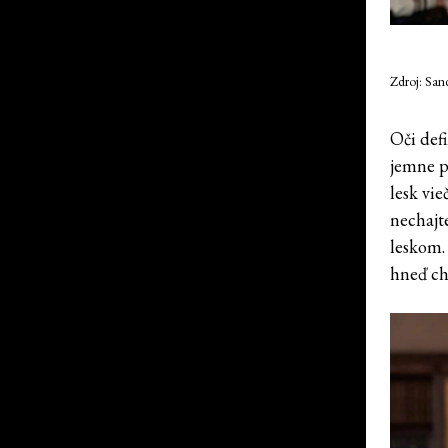
Zdroj: San
Oči def
jemne pr
lesk vi
nechajt
leskom. 
hneď ch