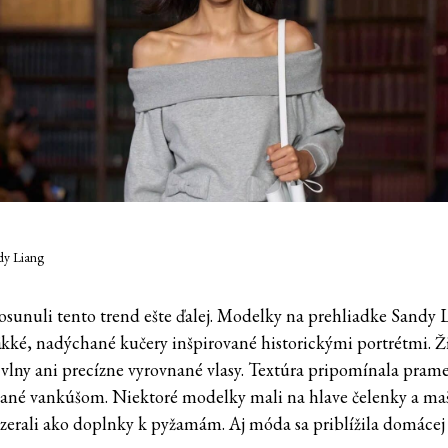
dy Liang
osunuli tento trend ešte ďalej. Modelky na prehliadke Sandy 
kké, nadýchané kučery inšpirované historickými portrétmi. 
 vlny ani precízne vyrovnané vlasy. Textúra pripomínala pram
ané vankúšom. Niektoré modelky mali na hlave čelenky a maš
yzerali ako doplnky k pyžamám. Aj móda sa priblížila domácej