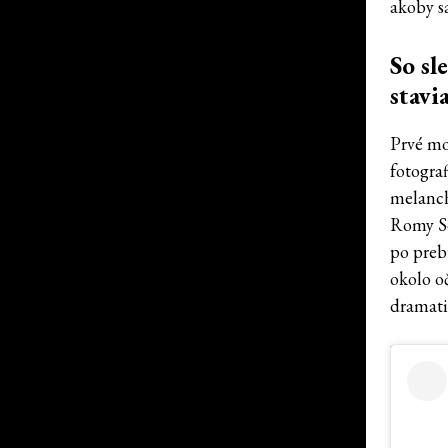
akoby s
So sl
stavi
Prvé mo
fotogra
melanchó
Romy So
po preb
okolo o
dramatic