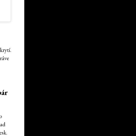
é
krytí.
Práve
pár
o
lad
esk.