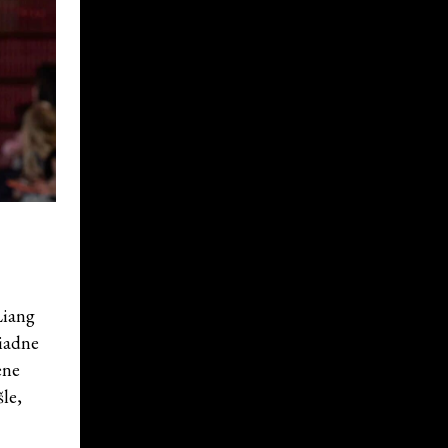
Liang
Žiadne
ene
le,