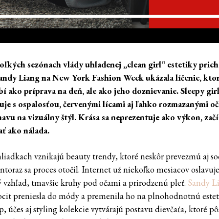
oľkých sezónach vlády uhladenej „clean girl“ estetiky prich
andy Liang na New York Fashion Week ukázala líčenie, kto
í ako príprava na deň, ale ako jeho doznievanie. Sleepy gir
uje s ospalosťou, červenými lícami aj ľahko rozmazanými oč
avu na vizuálny štýl. Krása sa neprezentuje ako výkon, zač
ť ako nálada.
liadkach vznikajú beauty trendy, ktoré neskôr prevezmú aj so
entoraz sa proces otočil. Internet už niekoľko mesiacov oslavuj
 vzhľad, tmavšie kruhy pod očami a prirodzenú pleť.
Sandy L
ocit preniesla do módy a premenila ho na plnohodnotnú estet
 účes aj styling kolekcie vytvárajú postavu dievčaťa, ktoré pô