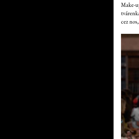
Make-up
tvárenk
cez nos