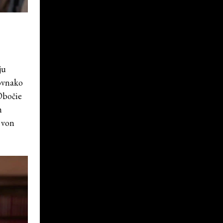
ju
rovnako
 Obočie
m
ť von