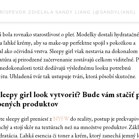
RÍSPEVOK ZDIEĽALA SANDY LIANG (@SANDYLIANG)
 bola rovnako starostlivosť o pleť. Modelky dostali hydratačn
 a ľahké krémy, aby sa make-up perfektne spojil s pokožkou a
l ako očividná vrstva. Sleepy girl však nestavia na dokonalom 
extúra aj prirodzené začervenanie zostávajú celkom viditeľné. 
nedokonalosti totiž dodávajú výslednému looku potrebnú
itu. Uhladená tvár tak ustupuje tvári, ktorá pôsobí skutočne.
leepy girl look vytvoriť? Bude vám stačiť 
bených produktov
e sleepy girl preniesť z
NYFW
do reality, postup je prekvapiv
chý a stojí skôr na textúrach než na množstve produktov. Zák
dratácia. Ľahká esencia či toner a krém, ktorý zanechá jemný l