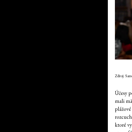
Zdroj: San
Účesy p
mali mä
plážové
rozcuch
ktoré v