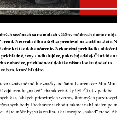
dných sezónach sa na mólach väčšiny módnych domov obja
 trend. Netrvalo dlho a štýl sa preniesol na sociálne siete. 
žiadne krátkodobé očarenie. Nekonečná prehliadka oblečeni
e priehľadné, sexy a odhaľujúce, pokračuje ďalej. Či už ide o
ebo nohavice, priehľadnosť dokáže vášmu looku dodať to
ce čaro, ktoré hľadáte.
tovo uznávané módne značky, od Saint Laurent cez Miu Miu 
dávajú trendu „naked“ charakteristický štýl. Či už v podobe
ných šiat, ľahkých priesvitných svetrov, šifónových puzdrovýc
ieťovaných body. Predstavte si chodiť takmer nahá nielen po m
ici. Aj to môže byť vaša realita, ak si osvojíte „naked“ trend. A