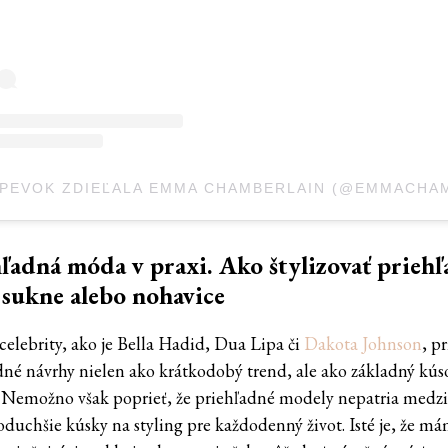
ľadná móda v praxi. Ako štylizovať prieh
 sukne alebo nohavice
elebrity, ako je Bella Hadid, Dua Lipa či
Dakota Johnson
, pr
dné návrhy nielen ako krátkodobý trend, ale ako základný kús
. Nemožno však poprieť, že priehľadné modely nepatria medz
oduchšie kúsky na styling pre každodenný život. Isté je, že m