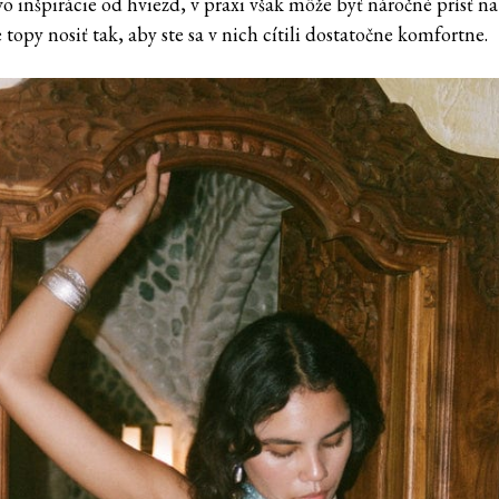
o inšpirácie od hviezd, v praxi však môže byť náročné prísť na
topy nosiť tak, aby ste sa v nich cítili dostatočne komfortne.