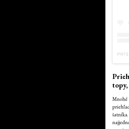
Prieh
topy,
Mnohé c
priehľa
šatníka
najjedn