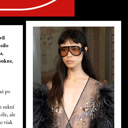
vil
Nešlo
a,
 sukne,
až po
h sukní
óle, ale
ko však