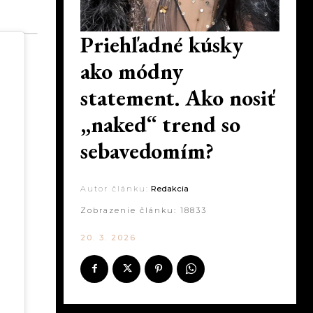
Priehľadné kúsky
ako módny
statement. Ako nosiť
„naked“ trend so
sebavedomím?
Autor článku:
Redakcia
Zobrazenie článku:
18833
20. 3. 2026