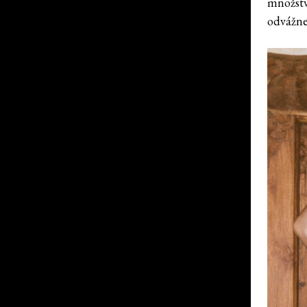
množstv
odvážne 