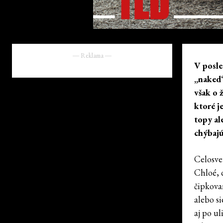
― Reklama ―
V posle
„naked“
však o 
ktoré j
topy al
chýbajú
Celosve
Chloé, 
čipkova
alebo s
aj po ul