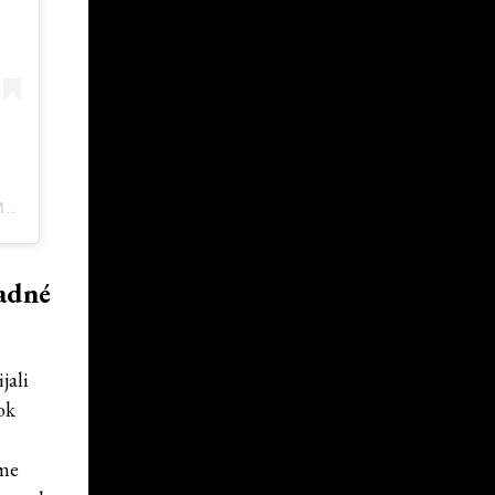
PRÍSPEVOK ZDIEĽALA EMMA CHAMBERLAIN (@EMMACHAMBERLAIN)
ľadné
ijali
ok
i
áme