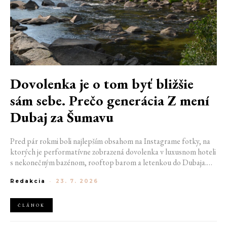
Dovolenka je o tom byť bližšie
sám sebe. Prečo generácia Z mení
Dubaj za Šumavu
Pred pár rokmi boli najlepším obsahom na Instagrame fotky, na
ktorých je performatívne zobrazená dovolenka v luxusnom hoteli
s nekonečným bazénom, rooftop barom a letenkou do Dubaja.
Dnes sociálne siete zaplavujú úplne iné obrázky. Chata v
Redakcia
-
23. 7. 2026
Jizerských horách. Ranné kúpanie v lome. Výlet vlakom na
Šumavu. Najlepším odpočinkom je jednoducho posedenie s
kamarátmi pri ohni.
ČLÁNOK