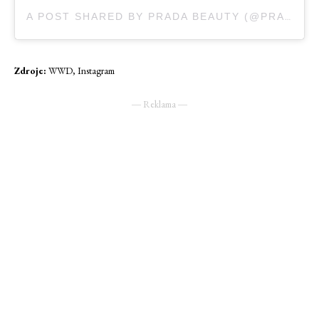
A POST SHARED BY PRADA BEAUTY (@PRADABEAUTY)
Zdroje:
WWD, Instagram
― Reklama ―