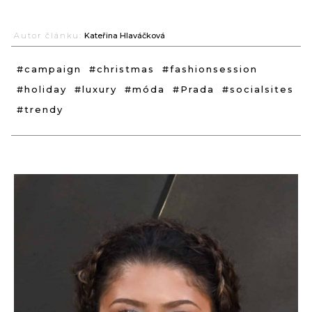
Autor článku:
Kateřina Hlaváčková
#campaign
#christmas
#fashionsession
#holiday
#luxury
#móda
#Prada
#socialsites
#trendy