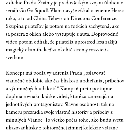
z dielne Prada. Známy je predovšetkým svojou úlohou v
seriáli Go Go Squid!. Vlani navyše získal ocenenie Herec
roka, a to od China Television Directors Conference.
Skupina priateľov je potom na fotkách zachytená, ako
sa pozerá z okien alebo vystupuje z auta. Doprovodné
video potom odhalí, že priatelia uprostred lesa zažijú
magický okamih, keď sa okolité stromy rozsvietia
svetlami.
Koncept má podľa vyjadrenia Prada „oslavovať
vianočné obdobie ako čas blízkosti a zdieľania, príbehov
a výnimočných udalostí.“ Kampaň preto postupne
doplnia rovnako krátke videá, ktoré sa zamerajú na
jednotlivých protagonistov. Slávne osobnosti tak na
kameru prezradia svoje vlastné historky a príbehy z
minulých Vianoc. To všetko počas toho, ako budú svetu
ukazovať kúsky z tohtoročnej zimnej kolekcie vrátane