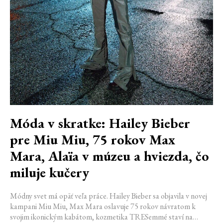
Móda v skratke: Hailey Bieber
pre Miu Miu, 75 rokov Max
Mara, Alaïa v múzeu a hviezda, čo
miluje kučery
Módny svet má opäť veľa práce. Hailey Bieber sa objavila v novej
kampani Miu Miu, Max Mara oslavuje 75 rokov návratom k
svojim ikonickým kabátom, kozmetika TRESemmé staví na