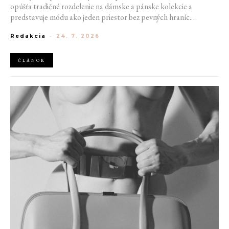
opúšťa tradičné rozdelenie na dámske a pánske kolekcie a
predstavuje módu ako jeden priestor bez pevných hraníc.
Spoločné prehliadky, prepojené kolekcie a rastúci dôraz na
Redakcia
-
24. 7. 2026
udržateľnosť naznačujú, že klasické týždne módy môžu čoskoro
vyzerať úplne inak.
ČLÁNOK