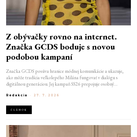
Z obývačky rovno na internet.
Značka GCDS boduje s novou
podobou kampaní
Značka GCDS posúva hranice módnej komunikácie a ukazuje,
ako môže tradícia veľkolepého Milána fungovať v dialógu s
digitálnou generáciou. Jej kampaň SS26 prepojuje osobný
priestor, internetovú kultúru a hravý vizuálny jazyk. Odráža
Redakcia
-
27. 7. 2026
spôsob, akým dnes módu vnímame a zdieľame. Zároveň
potvrdzuje schopnosť GCDS reagovať na súčasné kultúrne
trendy a vytvárať autentické spojenie medzi módou, digitálnym
ČLÁNOK
prostredím a každodenným životom mladej generácie.