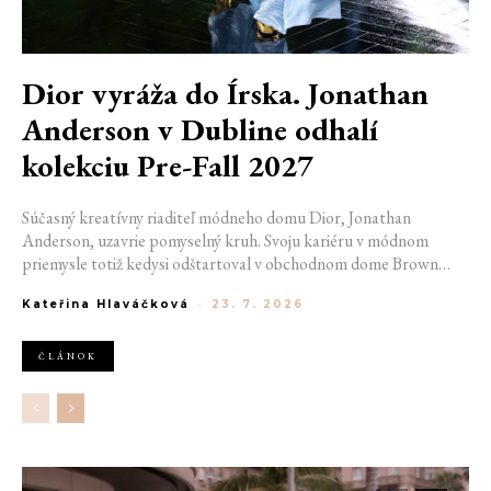
Dior vyráža do Írska. Jonathan
Anderson v Dubline odhalí
kolekciu Pre-Fall 2027
Súčasný kreatívny riaditeľ módneho domu Dior, Jonathan
Anderson, uzavrie pomyselný kruh. Svoju kariéru v módnom
priemysle totiž kedysi odštartoval v obchodnom dome Brown
Thomas v Dubline. Teraz sa do hlavného mesta Írska vráti na čele
Kateřina Hlaváčková
-
23. 7. 2026
jednej z najväčších luxusných značiek sveta. V decembri totiž v
priestoroch ikonickej Trinity College odhalí očakávanú kolekciu
Pre-Fall 2027.
ČLÁNOK