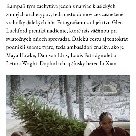
Kampaň tým zachytáva jeden z najviac klasických
zimných archetypov, teda cestu domov cez zasnežené
vrcholky ďalekých hôr. Fotografiami z objektívu Glen
Luchford preniká nadšenie, ktoré nás väčšinou pri
sviatočných dňoch sprevádza. Ďalekú cestu aj tentokrát
podnikli známe tváre, teda ambasádori značky, ako je
Maya Hawke, Damson Idris, Louis Patridge alebo
Letitia Wright. Doplnil ich aj čínsky herec Li Xian.