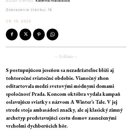
Autor článku:
Kateřina Hlaváčková
Zobrazenie článku:
16
29. 10. 2025
― Reklama ―
S postupujúcou jeseňou sa nezadržateľne blíži aj
tohtoročné sviatočné obdobie. Vianočný zhon
odštartovala medzi svetovými módnymi domami
spoločnosť Prada. Koncom októbra vydala kampaň
oslavujúcu sviatky s názvom A Winter’s Tale. V jej
strede stoja ambasádori značky, ale aj klasický zimný
archetyp predstavujúci cestu domov zasneženými
vrcholmi dychberúcich hôr.