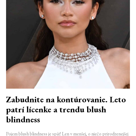
Zabudnite na kontúrovanie. Leto
patrí lícenke a trendu blush
blindness
Pojem blush blindness je späť! Len v menšej, o niečo prirodzenejšej