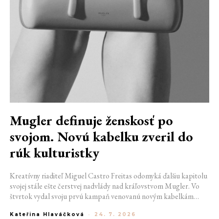
Mugler definuje ženskosť po
svojom. Novú kabelku zveril do
rúk kulturistky
Kreatívny riaditeľ Miguel Castro Freitas odomyká ďalšiu kapitolu
svojej stále ešte čerstvej nadvlády nad kráľovstvom Mugler. Vo
štvrtok vydal svoju prvú kampaň venovanú novým kabelkám
Aurora a Lua. Jej vizuál hovorí presne tým jazykom, s ktorým
Kateřina Hlaváčková
-
24. 7. 2026
návrhár do módneho domu prišiel. Umne kombinuje výrazy