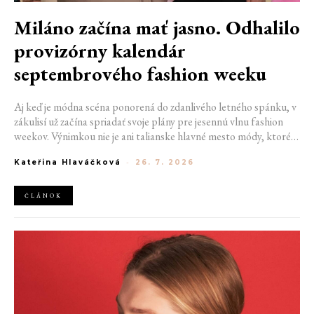
Miláno začína mať jasno. Odhalilo
provizórny kalendár
septembrového fashion weeku
Aj keď je módna scéna ponorená do zdanlivého letného spánku, v
zákulisí už začína spriadať svoje plány pre jesennú vlnu fashion
weekov. Výnimkou nie je ani talianske hlavné mesto módy, ktoré
vo štvrtok odhalilo provizórny kalendár chystaných show. Miláno
Kateřina Hlaváčková
-
26. 7. 2026
od 22. do 28. septembra privíta tradičné mená, pozornosť však
zameria predovšetkým na debut nového kreatívneho riaditeľa
značky Moschino.
ČLÁNOK