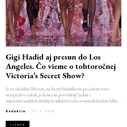
Gigi Hadid aj presun do Los
Angeles. Čo vieme o tohtoročnej
Victoria’s Secret Show?
Je to oficiálne! Návrat, na ktorý fanúšikovia po celom svete
netrpezlivo čakali, je konečne potvrdený. Jedna z
najočakávanejších módnych udalostí roka sa nezadržateľne blíži.
Victoria’s Secret Fashion Show 2026 začína odhaľovať svoje prvé
Redakcia
-
27. 7. 2026
veľké novinky. Organizátori už prezradili miesto konania
tohtoročnej prehliadky aj meno prvej modelky, ktorá sa tento rok
prejde po ikonickom móle.
ČLÁNOK