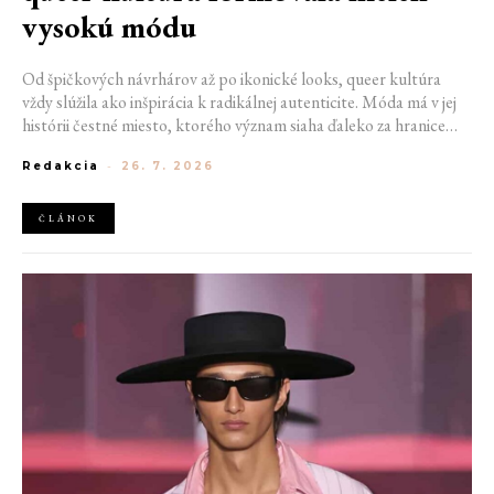
vysokú módu
Od špičkových návrhárov až po ikonické looks, queer kultúra
vždy slúžila ako inšpirácia k radikálnej autenticite. Móda má v jej
histórii čestné miesto, ktorého význam siaha ďaleko za hranice
estetiky. V časoch, keď byť otvorene queer znamenalo vystaviť sa
Redakcia
-
26. 7. 2026
postihom a nebezpečenstvu, fungovalo práve oblečenie ako tichý
jazyk. Vďaka šatke, brošni alebo náušnici queer ľudia rozpoznali
jeden druhého a vďaka veľkolepej ballroom scéne mali aj ľudia na
ČLÁNOK
okraji spoločnosti priestor zažiariť na mólach. Ako sa queer
kultúra zapísala do módneho sveta, ktorý poznáme dnes?