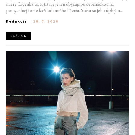
miere. Lícenka už totiž nie je len obyčajnou čerešničkou na
pomyselnej torte každodenného líčenia. Stáva sa jeho úplným
základom. Nahrádza bronzer, často aj rozjasňovač, a dodáva tvári
Redakcia
-
28. 7. 2026
sviežosť, ktorú žiadny iný produkt napodobniť nedokáže. Termín
kedysi používaný pre nechcený make-up prešľap sa tak stáva
aktuálnym trendom.
ČLÁNOK