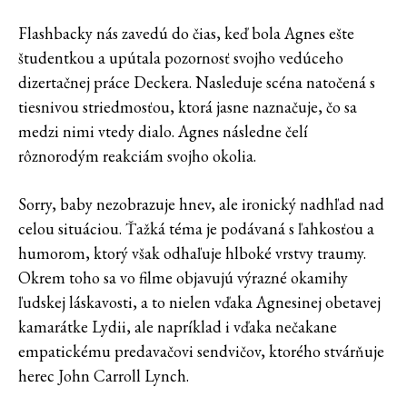
Flashbacky nás zavedú do čias, keď bola Agnes ešte
študentkou a upútala pozornosť svojho vedúceho
dizertačnej práce Deckera. Nasleduje scéna natočená s
tiesnivou striedmosťou, ktorá jasne naznačuje, čo sa
medzi nimi vtedy dialo. Agnes následne čelí
rôznorodým reakciám svojho okolia.
Sorry, baby nezobrazuje hnev, ale ironický nadhľad nad
celou situáciou. Ťažká téma je podávaná s ľahkosťou a
humorom, ktorý však odhaľuje hlboké vrstvy traumy.
Okrem toho sa vo filme objavujú výrazné okamihy
ľudskej láskavosti, a to nielen vďaka Agnesinej obetavej
kamarátke Lydii, ale napríklad i vďaka nečakane
empatickému predavačovi sendvičov, ktorého stvárňuje
herec John Carroll Lynch.