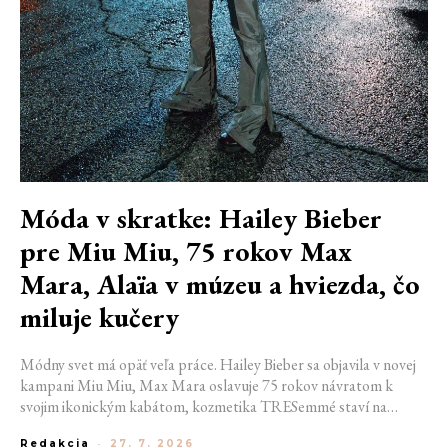
Móda v skratke: Hailey Bieber
pre Miu Miu, 75 rokov Max
Mara, Alaïa v múzeu a hviezda, čo
miluje kučery
Módny svet má opäť veľa práce. Hailey Bieber sa objavila v novej
kampani Miu Miu, Max Mara oslavuje 75 rokov návratom k
svojim ikonickým kabátom, kozmetika TRESemmé staví na
prirodzené kučery v novej kampani s hercom Belmontom Cameli
Redakcia
-
27. 7. 2026