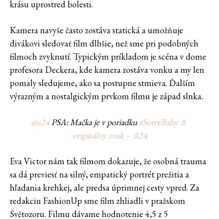
krásu uprostred bolesti.
Kamera navyše často zostáva statická a umožňuje
divákovi sledovať film dlhšie, než sme pri podobných
filmoch zvyknutí. Typickým príkladom je scéna v dome
profesora Deckera, kde kamera zostáva vonku a my len
pomaly sledujeme, ako sa postupne stmieva. Ďalším
výrazným a nostalgickým prvkom filmu je západ slnka.
@a24
PSA: Mačka je v poriadku
#SorryBaby
♬
originálny zvuk – A24
Eva Victor nám tak filmom dokazuje, že osobná trauma
sa dá previesť na silný, empatický portrét prežitia a
hľadania krehkej, ale predsa úprimnej cesty vpred. Za
redakciu FashionUp sme film zhliadli v pražskom
Světozoru. Filmu dávame hodnotenie 4,5 z 5