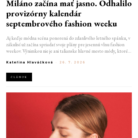
Miláno začína mať jasno. Odhalilo
provizórny kalendár
septembrového fashion weeku
Aj keď je módna scéna ponorená do zdanlivého letného spánku, v
zákulisí už začína spriadať svoje plány pre jesennú vlnu fashion
weekov. Výnimkou nie je ani talianske hlavné mesto módy, ktoré
vo štvrtok odhalilo provizórny kalendár chystaných show. Miláno
Kateřina Hlaváčková
-
26. 7. 2026
od 22. do 28. septembra privíta tradičné mená, pozornosť však
zameria predovšetkým na debut nového kreatívneho riaditeľa
značky Moschino.
ČLÁNOK