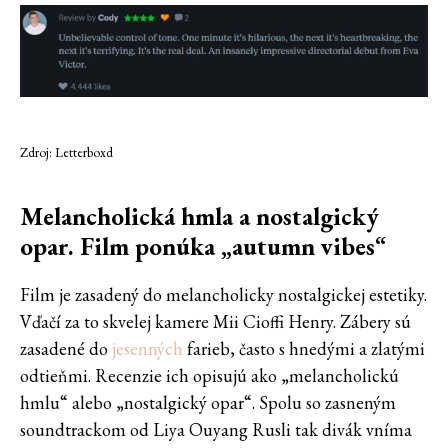
Zdroj: Letterboxd
Melancholická hmla a nostalgický
opar. Film ponúka „autumn vibes“
Film je zasadený do melancholicky nostalgickej estetiky.
Vďačí za to skvelej kamere Mii Cioffi Henry. Zábery sú
zasadené do
jesenných
farieb, často s hnedými a zlatými
odtieňmi. Recenzie ich opisujú ako „melancholickú
hmlu“ alebo „nostalgický opar“. Spolu so zasneným
soundtrackom od Liya Ouyang Rusli tak divák vníma