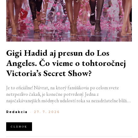
Gigi Hadid aj presun do Los
Angeles. Čo vieme o tohtoročnej
Victoria’s Secret Show?
Je to oficiálne! Návrat, na ktorý fanúšikovia po celom svete
netrpezlivo čakali, je konečne potvrdený. Jedna z
najočakávanejších módnych udalostí roka sa nezadržateľne blíži.
Victoria’s Secret Fashion Show 2026 začína odhaľovať svoje prvé
Redakcia
-
27. 7. 2026
veľké novinky. Organizátori už prezradili miesto konania
tohtoročnej prehliadky aj meno prvej modelky, ktorá sa tento rok
prejde po ikonickom móle.
ČLÁNOK