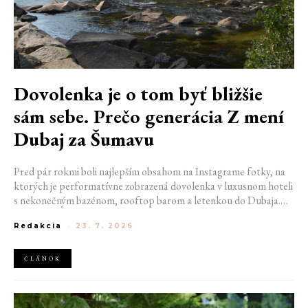
Dovolenka je o tom byť bližšie
sám sebe. Prečo generácia Z mení
Dubaj za Šumavu
Pred pár rokmi boli najlepším obsahom na Instagrame fotky, na
ktorých je performatívne zobrazená dovolenka v luxusnom hoteli
s nekonečným bazénom, rooftop barom a letenkou do Dubaja.
Dnes sociálne siete zaplavujú úplne iné obrázky. Chata v
Redakcia
-
23. 7. 2026
Jizerských horách. Ranné kúpanie v lome. Výlet vlakom na
Šumavu. Najlepším odpočinkom je jednoducho posedenie s
kamarátmi pri ohni.
ČLÁNOK