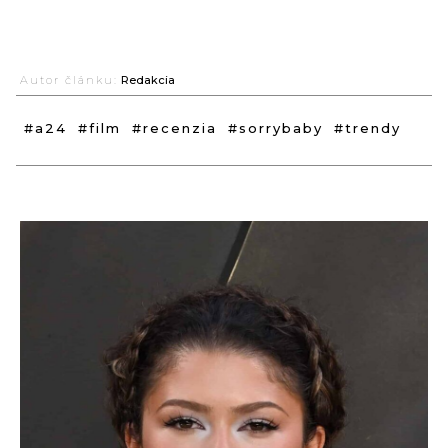
Autor článku:
Redakcia
#a24
#film
#recenzia
#sorrybaby
#trendy