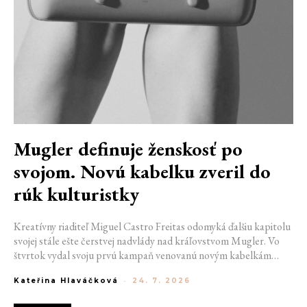
Mugler definuje ženskosť po
svojom. Novú kabelku zveril do
rúk kulturistky
Kreatívny riaditeľ Miguel Castro Freitas odomyká ďalšiu kapitolu
svojej stále ešte čerstvej nadvlády nad kráľovstvom Mugler. Vo
štvrtok vydal svoju prvú kampaň venovanú novým kabelkám
Aurora a Lua. Jej vizuál hovorí presne tým jazykom, s ktorým
Kateřina Hlaváčková
-
24. 7. 2026
návrhár do módneho domu prišiel. Umne kombinuje výrazy
minulosti a dávnych koreňov, zatiaľ čo definuje modernú, silnú