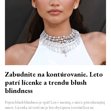
Zabudnite na kontúrovanie. Leto
patrí lícenke a trendu blush
blindness
Pojem blush blindness je späť! Len v menšej, o niečo prirodzenejšej
miere. Lícenka už totiž nie je len obyčajnou čerešničkou na