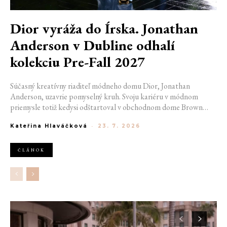
Dior vyráža do Írska. Jonathan
Anderson v Dubline odhalí
kolekciu Pre-Fall 2027
Súčasný kreatívny riaditeľ módneho domu Dior, Jonathan
Anderson, uzavrie pomyselný kruh. Svoju kariéru v módnom
priemysle totiž kedysi odštartoval v obchodnom dome Brown
Thomas v Dubline. Teraz sa do hlavného mesta Írska vráti na čele
Kateřina Hlaváčková
-
23. 7. 2026
jednej z najväčších luxusných značiek sveta. V decembri totiž v
priestoroch ikonickej Trinity College odhalí očakávanú kolekciu
Pre-Fall 2027.
ČLÁNOK