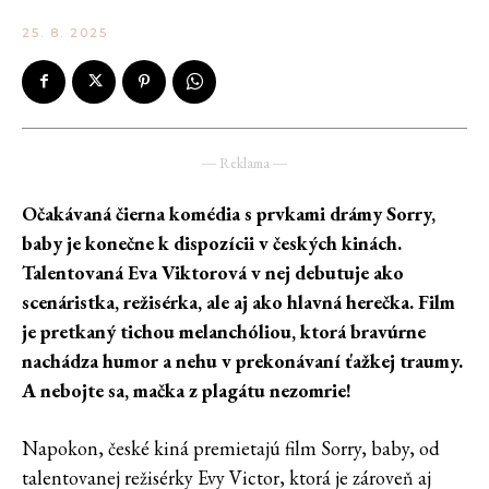
25. 8. 2025
― Reklama ―
Očakávaná čierna komédia s prvkami drámy Sorry,
baby je konečne k dispozícii v českých kinách.
Talentovaná Eva Viktorová v nej debutuje ako
scenáristka, režisérka, ale aj ako hlavná herečka. Film
je pretkaný tichou melanchóliou, ktorá bravúrne
nachádza humor a nehu v prekonávaní ťažkej traumy.
A nebojte sa, mačka z plagátu nezomrie!
Napokon, české kiná premietajú film Sorry, baby, od
talentovanej režisérky Evy Victor, ktorá je zároveň aj