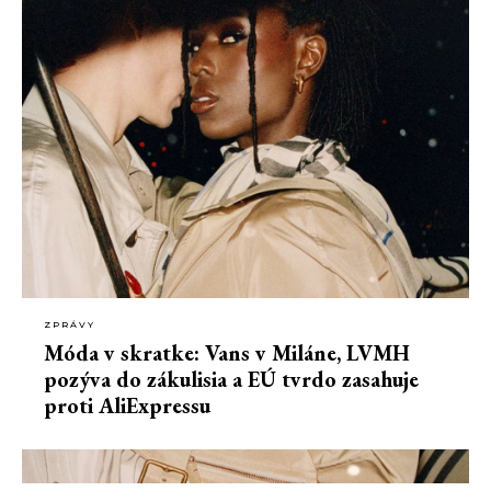
ZPRÁVY
Móda v skratke: Vans v Miláne, LVMH
pozýva do zákulisia a EÚ tvrdo zasahuje
proti AliExpressu