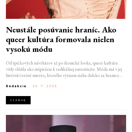
Neustále posúvanie hraníc. Ako
queer kultúra formovala nielen
vysokú módu
Od špičkových návrhárov až po ikonické looks, queer kultúra
vždy slúžila ako inšpirácia k radikálnej autenticite. Móda má v jej
histórii čestné miesto, ktorého význam siaha ďaleko za hranice
estetiky. V časoch, keď byť otvorene queer znamenalo vystaviť sa
Redakcia
-
26. 7. 2026
postihom a nebezpečenstvu, fungovalo práve oblečenie ako tichý
jazyk. Vďaka šatke, brošni alebo náušnici queer ľudia rozpoznali
jeden druhého a vďaka veľkolepej ballroom scéne mali aj ľudia na
ČLÁNOK
okraji spoločnosti priestor zažiariť na mólach. Ako sa queer
kultúra zapísala do módneho sveta, ktorý poznáme dnes?