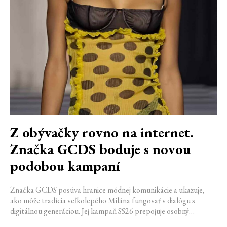
Z obývačky rovno na internet.
Značka GCDS boduje s novou
podobou kampaní
Značka GCDS posúva hranice módnej komunikácie a ukazuje,
ako môže tradícia veľkolepého Milána fungovať v dialógu s
digitálnou generáciou. Jej kampaň SS26 prepojuje osobný
priestor, internetovú kultúru a hravý vizuálny jazyk. Odráža