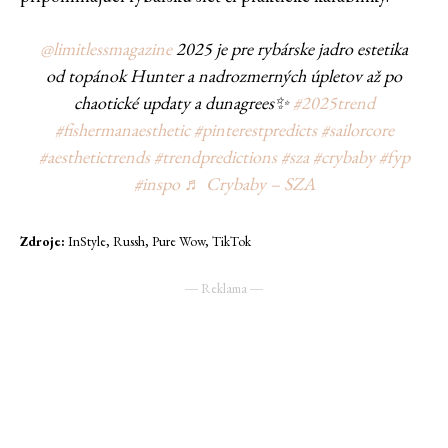
@limitlessmagazine
2025 je pre rybárske jadro estetika
od topánok Hunter a nadrozmerných úpletov až po
chaotické updaty a dunagrees✨
#2025trend
#fishermanaesthetic
#pinterestpredicts
#sailorcore
#aesthetictrends
#trendpredictions
#sza
#crybaby
#fyp
#inspo
♬ Crybaby – SZA
Zdroje:
InStyle, Russh, Pure Wow, TikTok
― Reklama ―