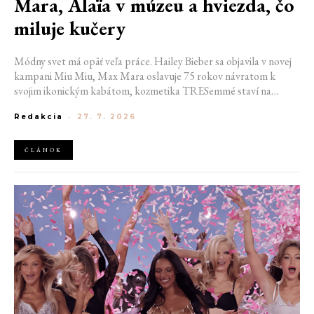
Mara, Alaïa v múzeu a hviezda, čo
miluje kučery
Módny svet má opäť veľa práce. Hailey Bieber sa objavila v novej
kampani Miu Miu, Max Mara oslavuje 75 rokov návratom k
svojim ikonickým kabátom, kozmetika TRESemmé staví na
prirodzené kučery v novej kampani s hercom Belmontom Cameli
Redakcia
-
27. 7. 2026
a v San Franciscu pripravujú prvú veľkú americkú retrospektívu
návrhára Azzedina Alaïi.
ČLÁNOK