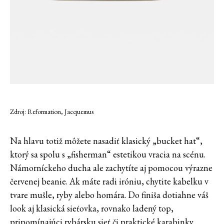
Zdroj: Reformation, Jacquemus
Na hlavu totiž môžete nasadiť klasický „bucket hat“,
ktorý sa spolu s „fisherman“ estetikou vracia na scénu.
Námorníckeho ducha ale zachytíte aj pomocou výrazne
červenej beanie. Ak máte radi iróniu, chytite kabelku v
tvare mušle, ryby alebo homára. Do finiša dotiahne váš
look aj klasická sieťovka, rovnako ladený top,
pripomínajúci rybársku sieť či praktické karabinky.