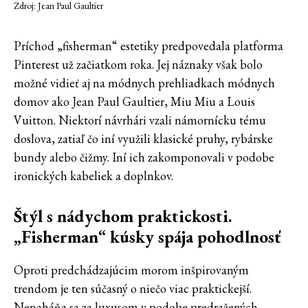
Zdroj: Jean Paul Gaultier
Príchod „fisherman“ estetiky predpovedala platforma
Pinterest už začiatkom roka. Jej náznaky však bolo
možné vidieť aj na módnych prehliadkach módnych
domov ako Jean Paul Gaultier, Miu Miu a Louis
Vuitton. Niektorí návrhári vzali námornícku tému
doslova, zatiaľ čo iní využili klasické pruhy, rybárske
bundy alebo čižmy. Iní ich zakomponovali v podobe
ironických kabeliek a doplnkov.
Štýl s nádychom praktickosti.
„Fisherman“ kúsky spája pohodlnosť
Oproti predchádzajúcim morom inšpirovaným
trendom je ten súčasný o niečo viac praktickejší.
Nenaháňa sa za luxusom v podobe predražených