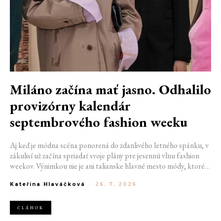
Miláno začína mať jasno. Odhalilo
provizórny kalendár
septembrového fashion weeku
Aj keď je módna scéna ponorená do zdanlivého letného spánku, v
zákulisí už začína spriadať svoje plány pre jesennú vlnu fashion
weekov. Výnimkou nie je ani talianske hlavné mesto módy, ktoré
vo štvrtok odhalilo provizórny kalendár chystaných show. Miláno
Kateřina Hlaváčková
-
26. 7. 2026
od 22. do 28. septembra privíta tradičné mená, pozornosť však
zameria predovšetkým na debut nového kreatívneho riaditeľa
značky Moschino.
ČLÁNOK