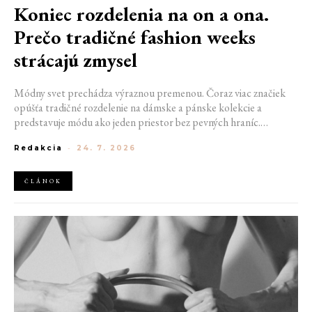
Koniec rozdelenia na on a ona.
Prečo tradičné fashion weeks
strácajú zmysel
Módny svet prechádza výraznou premenou. Čoraz viac značiek
opúšťa tradičné rozdelenie na dámske a pánske kolekcie a
predstavuje módu ako jeden priestor bez pevných hraníc.
Spoločné prehliadky, prepojené kolekcie a rastúci dôraz na
Redakcia
-
24. 7. 2026
udržateľnosť naznačujú, že klasické týždne módy môžu čoskoro
vyzerať úplne inak.
ČLÁNOK