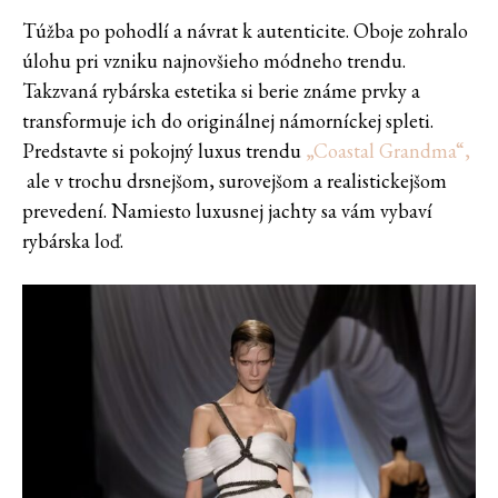
Túžba po pohodlí a návrat k autenticite. Oboje zohralo
úlohu pri vzniku najnovšieho módneho trendu.
Takzvaná rybárska estetika si berie známe prvky a
transformuje ich do originálnej námorníckej spleti.
Predstavte si pokojný luxus trendu
„Coastal Grandma“,
ale v trochu drsnejšom, surovejšom a realistickejšom
prevedení. Namiesto luxusnej jachty sa vám vybaví
rybárska loď.