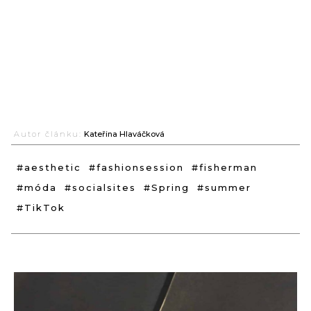
Autor článku:
Kateřina Hlaváčková
#aesthetic
#fashionsession
#fisherman
#móda
#socialsites
#Spring
#summer
#TikTok