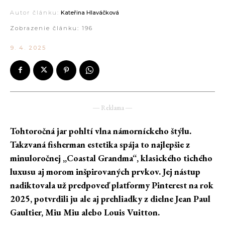
Autor článku:
Kateřina Hlaváčková
Zobrazenie článku:
196
9. 4. 2025
― Reklama ―
Tohtoročná jar pohltí vlna námorníckeho štýlu.
Takzvaná fisherman estetika spája to najlepšie z
minuloročnej „Coastal Grandma“, klasického tichého
luxusu aj morom inšpirovaných prvkov. Jej nástup
nadiktovala už predpoveď platformy Pinterest na rok
2025, potvrdili ju ale aj prehliadky z dielne Jean Paul
Gaultier, Miu Miu alebo Louis Vuitton.