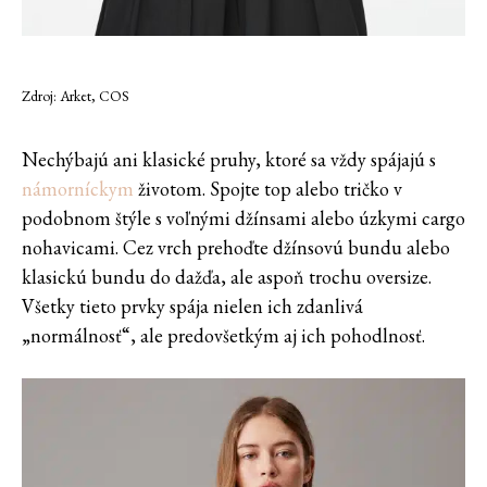
Zdroj: Arket, COS
Nechýbajú ani klasické pruhy, ktoré sa vždy spájajú s
námorníckym
životom. Spojte top alebo tričko v
podobnom štýle s voľnými džínsami alebo úzkymi cargo
nohavicami. Cez vrch prehoďte džínsovú bundu alebo
klasickú bundu do dažďa, ale aspoň trochu oversize.
Všetky tieto prvky spája nielen ich zdanlivá
„normálnosť“, ale predovšetkým aj ich pohodlnosť.