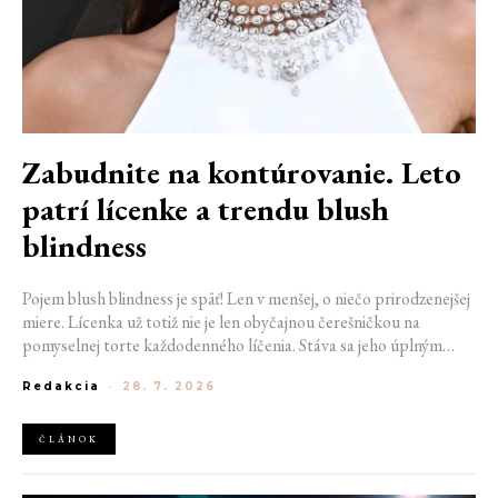
Zabudnite na kontúrovanie. Leto
patrí lícenke a trendu blush
blindness
Pojem blush blindness je späť! Len v menšej, o niečo prirodzenejšej
miere. Lícenka už totiž nie je len obyčajnou čerešničkou na
pomyselnej torte každodenného líčenia. Stáva sa jeho úplným
základom. Nahrádza bronzer, často aj rozjasňovač, a dodáva tvári
Redakcia
-
28. 7. 2026
sviežosť, ktorú žiadny iný produkt napodobniť nedokáže. Termín
kedysi používaný pre nechcený make-up prešľap sa tak stáva
aktuálnym trendom.
ČLÁNOK