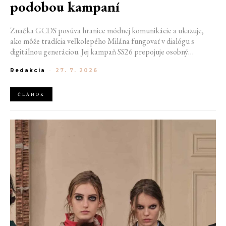
podobou kampaní
Značka GCDS posúva hranice módnej komunikácie a ukazuje,
ako môže tradícia veľkolepého Milána fungovať v dialógu s
digitálnou generáciou. Jej kampaň SS26 prepojuje osobný
priestor, internetovú kultúru a hravý vizuálny jazyk. Odráža
Redakcia
-
27. 7. 2026
spôsob, akým dnes módu vnímame a zdieľame. Zároveň
potvrdzuje schopnosť GCDS reagovať na súčasné kultúrne
trendy a vytvárať autentické spojenie medzi módou, digitálnym
ČLÁNOK
prostredím a každodenným životom mladej generácie.