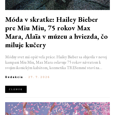
Móda v skratke: Hailey Bieber
pre Miu Miu, 75 rokov Max
Mara, Alaïa v múzeu a hviezda, čo
miluje kučery
Módny svet má opäť veľa práce. Hailey Bieber sa objavila v novej
kampani Miu Miu, Max Mara oslavuje 75 rokov návratom k
svojim ikonickým kabátom, kozmetika TRESemmé staví na
prirodzené kučery v novej kampani s hercom Belmontom Cameli
Redakcia
-
27. 7. 2026
a v San Franciscu pripravujú prvú veľkú americkú retrospektívu
návrhára Azzedina Alaïi.
ČLÁNOK