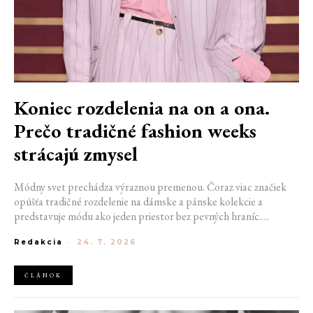
Koniec rozdelenia na on a ona.
Prečo tradičné fashion weeks
strácajú zmysel
Módny svet prechádza výraznou premenou. Čoraz viac značiek
opúšťa tradičné rozdelenie na dámske a pánske kolekcie a
predstavuje módu ako jeden priestor bez pevných hraníc.
Spoločné prehliadky, prepojené kolekcie a rastúci dôraz na
Redakcia
-
24. 7. 2026
udržateľnosť naznačujú, že klasické týždne módy môžu čoskoro
vyzerať úplne inak.
ČLÁNOK