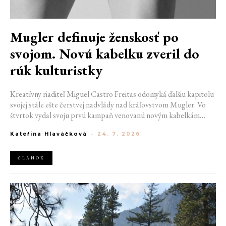
Mugler definuje ženskosť po
svojom. Novú kabelku zveril do
rúk kulturistky
Kreatívny riaditeľ Miguel Castro Freitas odomyká ďalšiu kapitolu
svojej stále ešte čerstvej nadvlády nad kráľovstvom Mugler. Vo
štvrtok vydal svoju prvú kampaň venovanú novým kabelkám
Aurora a Lua. Jej vizuál hovorí presne tým jazykom, s ktorým
Kateřina Hlaváčková
-
24. 7. 2026
návrhár do módneho domu prišiel. Umne kombinuje výrazy
minulosti a dávnych koreňov, zatiaľ čo definuje modernú, silnú
podobu ženskosti.
ČLÁNOK