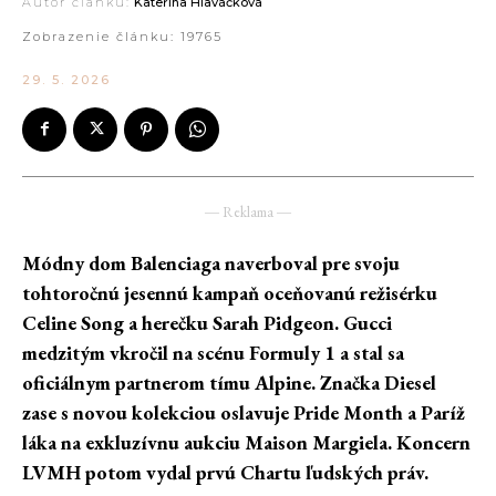
Autor článku:
Kateřina Hlaváčková
Zobrazenie článku:
19765
29. 5. 2026
― Reklama ―
Módny dom Balenciaga naverboval pre svoju
tohtoročnú jesennú kampaň oceňovanú režisérku
Celine Song a herečku Sarah Pidgeon. Gucci
medzitým vkročil na scénu Formuly 1 a stal sa
oficiálnym partnerom tímu Alpine. Značka Diesel
zase s novou kolekciou oslavuje Pride Month a Paríž
láka na exkluzívnu aukciu Maison Margiela. Koncern
LVMH potom vydal prvú Chartu ľudských práv.