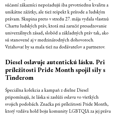
súčasní zákazníci nepožadujú iba prvotriednu kvalitu a
unikátne zážitky, ale tiež rešpekt k prírode a ľudským
právam. Skupina preto v stredu 27. mája vydala vlastnú
Chartu ľudských práv, ktorá má zaručiť presadzovanie
univerzálnych zásad, slobôd a základných práv tak, ako
sú stanovené aj v medzinárodných dohovoroch.
Vzťahovať by sa mala tiež na dodávateľov a partnerov.
Diesel oslavuje autentickú lásku. Pri
príležitosti Pride Month spojil sily s
Tinderom
Špeciálna kolekcia a kampaň z dielne Diesel
pripomínajú, že láska si zaslúži oslavu vo všetkých
svojich podobách. Značka pri príležitosti Pride Month,
ktorý vzdáva hold boju komunity LGBTQIA za jej práva