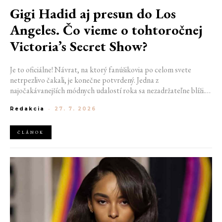
Gigi Hadid aj presun do Los
Angeles. Čo vieme o tohtoročnej
Victoria’s Secret Show?
Je to oficiálne! Návrat, na ktorý fanúšikovia po celom svete
netrpezlivo čakali, je konečne potvrdený. Jedna z
najočakávanejších módnych udalostí roka sa nezadržateľne blíži.
Victoria’s Secret Fashion Show 2026 začína odhaľovať svoje prvé
Redakcia
-
27. 7. 2026
veľké novinky. Organizátori už prezradili miesto konania
tohtoročnej prehliadky aj meno prvej modelky, ktorá sa tento rok
prejde po ikonickom móle.
ČLÁNOK