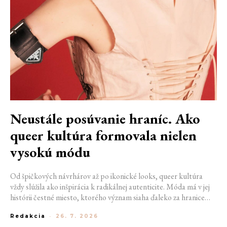
Neustále posúvanie hraníc. Ako
queer kultúra formovala nielen
vysokú módu
Od špičkových návrhárov až po ikonické looks, queer kultúra
vždy slúžila ako inšpirácia k radikálnej autenticite. Móda má v jej
histórii čestné miesto, ktorého význam siaha ďaleko za hranice
estetiky. V časoch, keď byť otvorene queer znamenalo vystaviť sa
Redakcia
-
26. 7. 2026
postihom a nebezpečenstvu, fungovalo práve oblečenie ako tichý