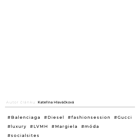
Autor článku:
Kateřina Hlaváčková
#Balenciaga
#Diesel
#fashionsession
#Gucci
#luxury
#LVMH
#Margiela
#móda
#socialsites