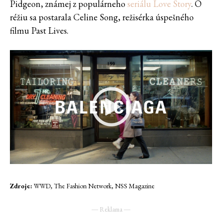
Pidgeon, známej z populárneho
seriálu Love Story
. O
réžiu sa postarala Celine Song, režisérka úspešného
filmu Past Lives.
Zdroje:
WWD, The Fashion Network, NSS Magazine
― Reklama ―