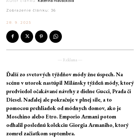
Autor článku:
Kateřina Hlaváčková
Zobrazenie článku:
36
28. 9. 2025
― Reklama ―
Ďalší zo svetových týždňov módy žne úspech. Na
scénu v utorok nastúpil Milánsky týždeň módy, ktorý
predviedol očakávané návrhy z dielne Gucci, Prada či
Diesel. Naďalej ale pokračuje v plnej sile, a to
pomocou prehliadok od módnych domov, ako je
Moschino alebo Etro. Emporio Armani potom
odhalil poslednú kolekciu Giorgia Armaniho, ktorý
zomrel začiatkom septembra.