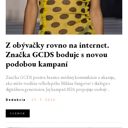
Z obývačky rovno na internet.
Značka GCDS boduje s novou
podobou kampaní
Značka GCDS posúva hranice módnej komunikácie a ukazuje,
ako môže tradícia veľkolepého Milána fungovať v dialógu s
digitálnou generáciou. Jej kampaň SS26 prepojuje osobný
priestor, internetovú kultúru a hravý vizuálny jazyk. Odráža
Redakcia
-
27. 7. 2026
spôsob, akým dnes módu vnímame a zdieľame. Zároveň
potvrdzuje schopnosť GCDS reagovať na súčasné kultúrne
trendy a vytvárať autentické spojenie medzi módou, digitálnym
ČLÁNOK
prostredím a každodenným životom mladej generácie.