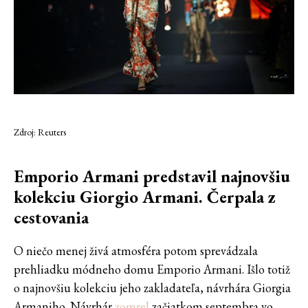
Zdroj: Reuters
Emporio Armani predstavil najnovšiu
kolekciu Giorgio Armani. Čerpala z
cestovania
O niečo menej živá atmosféra potom sprevádzala
prehliadku módneho domu Emporio Armani. Išlo totiž
o najnovšiu kolekciu jeho zakladateľa, návrhára Giorgia
Armaniho. Návrhár
zomrel
začiatkom septembra vo