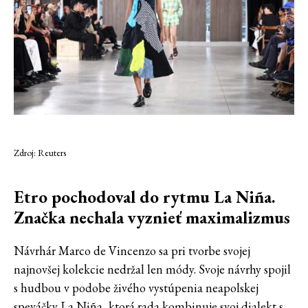
Zdroj: Reuters
Etro pochodoval do rytmu La Niña.
Značka nechala vyznieť maximalizmus
Návrhár Marco de Vincenzo sa pri tvorbe svojej
najnovšej kolekcie nedržal len módy. Svoje návrhy spojil
s hudbou v podobe živého vystúpenia neapolskej
speváčky La Niña, ktorá rada kombinuje svoj dialekt s