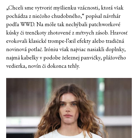
„Chceli sme vytvoriť myšlienku vzácnosti, ktorá však
pochádza z niečoho chudobného,“ popísal návrhár
podľa WWD. Na móle tak nechýbali patchworkové
kúsky či trenčkoty zhotovené z mŕtvych zásob. Hravosť
evokovali klasické trompe-l’œil efekty alebo tradičná
novinová potlač. Iróniu však najviac nasiakli doplnky,
najmä kabelky v podobe železnej panvičky, plážového
vedierka, novín či dokonca tehly.