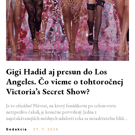
Gigi Hadid aj presun do Los
Angeles. Čo vieme o tohtoročnej
Victoria’s Secret Show?
Je to oficiálne! Návrat, na ktorý fanúšikovia po celom svete
netrpezlivo čakali, je konečne potvrdený. Jedna z
najočakávanejších módnych udalostí roka sa nezadržateľne blíži.
Victoria’s Secret Fashion Show 2026 začína odhaľovať svoje prvé
Redakcia
-
27. 7. 2026
veľké novinky. Organizátori už prezradili miesto konania