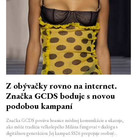
Z obývačky rovno na internet.
Značka GCDS boduje s novou
podobou kampaní
Značka GCDS posúva hranice módnej komunikácie a ukazuje,
ako môže tradícia veľkolepého Milána fungovať v dialógu s
digitálnou generáciou. Jej kampaň SS26 prepojuje osobný