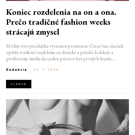
Koniec rozdelenia na on a ona.
Prečo tradičné fashion weeks
strácajú zmysel
Módny svet prechádza výraznou premenou. Čoraz viac značiek
opúšťa tradičné rozdelenie na dámske a pánske kolekcie a
predstavuje módu ako jeden priestor bez pevných hraníc.
Spoločné prehliadky, prepojené kolekcie a rastúci dôraz na
Redakcia
-
24. 7. 2026
udržateľnosť naznačujú, že klasické týždne módy môžu čoskoro
vyzerať úplne inak.
ČLÁNOK