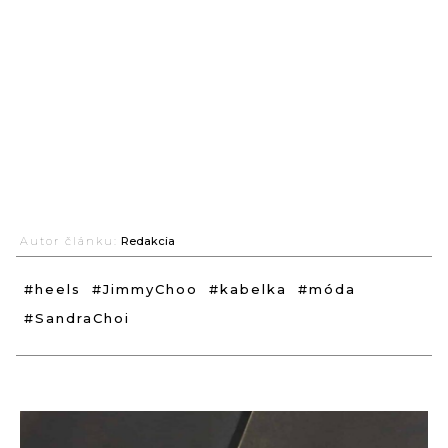
Autor článku:
Redakcia
#heels
#JimmyChoo
#kabelka
#móda
#SandraChoi