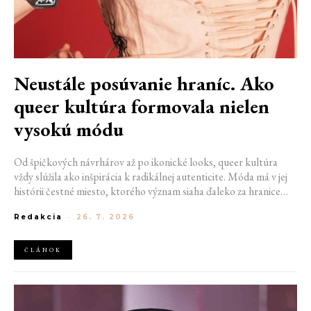
Neustále posúvanie hraníc. Ako
queer kultúra formovala nielen
vysokú módu
Od špičkových návrhárov až po ikonické looks, queer kultúra
vždy slúžila ako inšpirácia k radikálnej autenticite. Móda má v jej
histórii čestné miesto, ktorého význam siaha ďaleko za hranice
estetiky. V časoch, keď byť otvorene queer znamenalo vystaviť sa
Redakcia
-
26. 7. 2026
postihom a nebezpečenstvu, fungovalo práve oblečenie ako tichý
jazyk. Vďaka šatke, brošni alebo náušnici queer ľudia rozpoznali
jeden druhého a vďaka veľkolepej ballroom scéne mali aj ľudia na
ČLÁNOK
okraji spoločnosti priestor zažiariť na mólach. Ako sa queer
kultúra zapísala do módneho sveta, ktorý poznáme dnes?