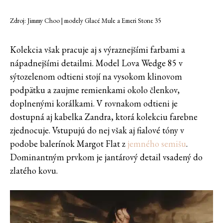
Zdroj: Jimmy Choo | modely Glacé Mule a Emeri Stone 35
Kolekcia však pracuje aj s výraznejšími farbami a
nápadnejšími detailmi. Model Lova Wedge 85 v
sýtozelenom odtieni stojí na vysokom klinovom
podpätku a zaujme remienkami okolo členkov,
doplnenými korálkami. V rovnakom odtieni je
dostupná aj kabelka Zandra, ktorá kolekciu farebne
zjednocuje. Vstupujú do nej však aj fialové tóny v
podobe balerínok Margot Flat z
jemného semišu
.
Dominantným prvkom je jantárový detail vsadený do
zlatého kovu.