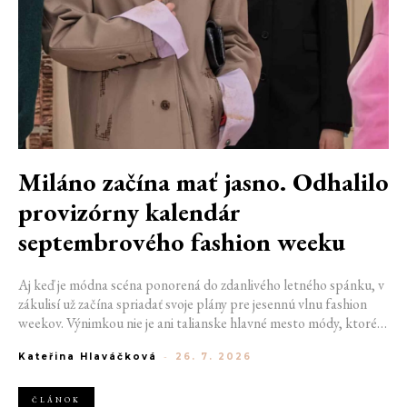
Miláno začína mať jasno. Odhalilo
provizórny kalendár
septembrového fashion weeku
Aj keď je módna scéna ponorená do zdanlivého letného spánku, v
zákulisí už začína spriadať svoje plány pre jesennú vlnu fashion
weekov. Výnimkou nie je ani talianske hlavné mesto módy, ktoré
vo štvrtok odhalilo provizórny kalendár chystaných show. Miláno
Kateřina Hlaváčková
-
26. 7. 2026
od 22. do 28. septembra privíta tradičné mená, pozornosť však
zameria predovšetkým na debut nového kreatívneho riaditeľa
značky Moschino.
ČLÁNOK