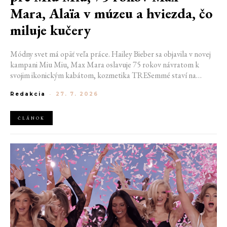
Mara, Alaïa v múzeu a hviezda, čo
miluje kučery
Módny svet má opäť veľa práce. Hailey Bieber sa objavila v novej
kampani Miu Miu, Max Mara oslavuje 75 rokov návratom k
svojim ikonickým kabátom, kozmetika TRESemmé staví na
prirodzené kučery v novej kampani s hercom Belmontom Cameli
Redakcia
-
27. 7. 2026
a v San Franciscu pripravujú prvú veľkú americkú retrospektívu
návrhára Azzedina Alaïi.
ČLÁNOK