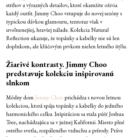
strihov a výrazných detailov, ktoré okamžite oživia
každý outfit. Jimmy Choo vstupuje do novej sezóny s
typickou dávkou glamouru, tentoraz však v
uvoľnenejšej, hravšej nálade. Kolekcia Natural
Reflection ukazuje, že topánky a kabelky nie sú len
doplnkom, ale kľúčovým prvkom nielen letného štýlu.
Žiarivé kontrasty. Jimmy Choo
predstavuje kolekciu inšpirovanú
slnkom
Módny dom
Jimmy Choo
prichádza s novou letnou
kolekciou, ktorá spája topánky a kabelky do jedného
harmonického celku. Inšpiráciou sa stala púšť Joshua
Tree, nachádzajúca sa v južnej Kalifornii. Miesto plné
ostrého svetla, rozpáleného vzduchu a prírody. Práve