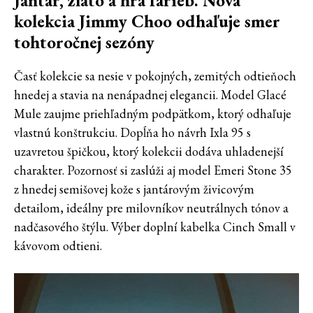
kolekcia Jimmy Choo odhaľuje smer
tohtoročnej sezóny
Časť kolekcie sa nesie v pokojných, zemitých odtieňoch
hnedej a stavia na nenápadnej elegancii. Model Glacé
Mule zaujme priehľadným podpätkom, ktorý odhaľuje
vlastnú konštrukciu. Dopĺňa ho návrh Ixla 95 s
uzavretou špičkou, ktorý kolekcii dodáva uhladenejší
charakter. Pozornosť si zaslúži aj model Emeri Stone 35
z hnedej semišovej kože s jantárovým živicovým
detailom, ideálny pre milovníkov neutrálnych tónov a
nadčasového štýlu. Výber doplní kabelka Cinch Small v
kávovom odtieni.