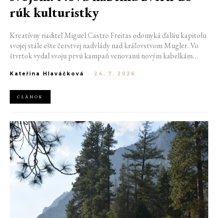
rúk kulturistky
Kreatívny riaditeľ Miguel Castro Freitas odomyká ďalšiu kapitolu
svojej stále ešte čerstvej nadvlády nad kráľovstvom Mugler. Vo
štvrtok vydal svoju prvú kampaň venovanú novým kabelkám
Aurora a Lua. Jej vizuál hovorí presne tým jazykom, s ktorým
Kateřina Hlaváčková
-
24. 7. 2026
návrhár do módneho domu prišiel. Umne kombinuje výrazy
minulosti a dávnych koreňov, zatiaľ čo definuje modernú, silnú
podobu ženskosti.
ČLÁNOK