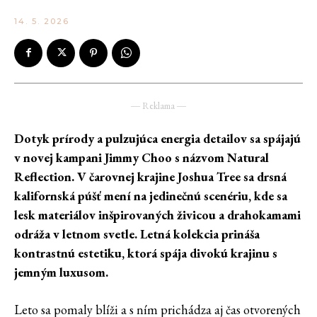
14. 5. 2026
― Reklama ―
Dotyk prírody a pulzujúca energia detailov sa spájajú
v novej kampani Jimmy Choo s názvom Natural
Reflection. V čarovnej krajine Joshua Tree sa drsná
kalifornská púšť mení na jedinečnú scenériu, kde sa
lesk materiálov inšpirovaných živicou a drahokamami
odráža v letnom svetle. Letná kolekcia prináša
kontrastnú estetiku, ktorá spája divokú krajinu s
jemným luxusom.
Leto sa pomaly blíži a s ním prichádza aj čas otvorených