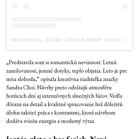
PRÍSPEVOK, KTORÝ ZDIEĽA JIMMY CHOO (@JIMMYCHOO)
„Predstavila som si romantickú nevinnosť. Letnú
zamilovanosť, jemné dotyky, teplo objatia. Leto je pre
mňa sloboda,“ opísala kreatívna riaditeľka značky
Sandra Choi. Návrhy preto odrážajú atmosféru
horúcich dní aj intenzívnych slnečných lúčov. Vedľa
dôrazu na detail a kvalitné spracovanie hrá dôležitú
úlohu taktiež práca s kontrastmi, ktorá návrhom
dodáva sviežu energiu a moderný výraz.
Jantár, zlato a hra farieb. Nová