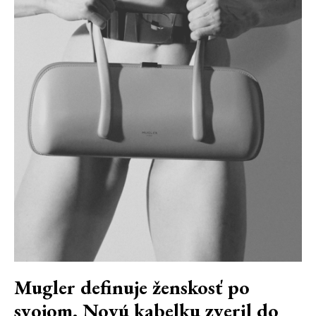
Mugler definuje ženskosť po
svojom. Novú kabelku zveril do