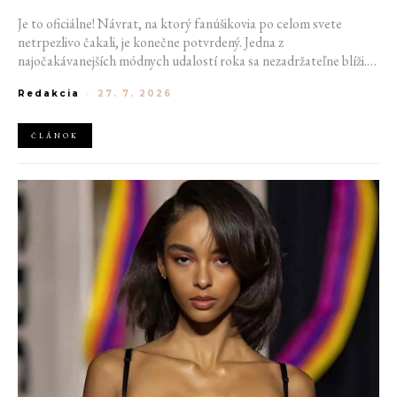
Je to oficiálne! Návrat, na ktorý fanúšikovia po celom svete
netrpezlivo čakali, je konečne potvrdený. Jedna z
najočakávanejších módnych udalostí roka sa nezadržateľne blíži.
Victoria’s Secret Fashion Show 2026 začína odhaľovať svoje prvé
Redakcia
-
27. 7. 2026
veľké novinky. Organizátori už prezradili miesto konania
tohtoročnej prehliadky aj meno prvej modelky, ktorá sa tento rok
prejde po ikonickom móle.
ČLÁNOK