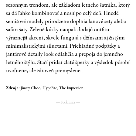
sezónnym trendom, ale základom letného šatníka, ktorý
sa dá ľahko kombinovať a nosiť po celý deň. Hnedé
semišové modely prirodzene doplnia ľanové sety alebo
safari šaty. Zelené kúsky naopak dodajú outfitu
výraznejší akcent, skvele fungujú s džínsami aj čistými
minimalistickými siluetami. Priehľadné podpätky a
jantárové detaily look odľahčia a prepoja do jemného
letného štýlu. Stačí pridať zlaté šperky a výsledok pôsobí
uvoľnene, ale zároveň premyslene.
Zdroje:
Jimmy Choo, HypeBae, The Impression
― Reklama ―