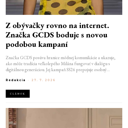
Z obývačky rovno na internet.
Značka GCDS boduje s novou
podobou kampaní
Značka GCDS posúva hranice módnej komunikácie a ukazuje,
ako môže tradícia veľkolepého Milána fungovať v dialógu s
digitálnou generáciou. Jej kampaň SS26 prepojuje osobný
priestor, internetovú kultúru a hravý vizuálny jazyk. Odráža
Redakcia
-
27. 7. 2026
spôsob, akým dnes módu vnímame a zdieľame. Zároveň
potvrdzuje schopnosť GCDS reagovať na súčasné kultúrne
trendy a vytvárať autentické spojenie medzi módou, digitálnym
ČLÁNOK
prostredím a každodenným životom mladej generácie.