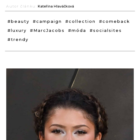
Autor článku:
Kateřina Hlaváčková
#beauty
#campaign
#collection
#comeback
#luxury
#MarcJacobs
#móda
#socialsites
#trendy