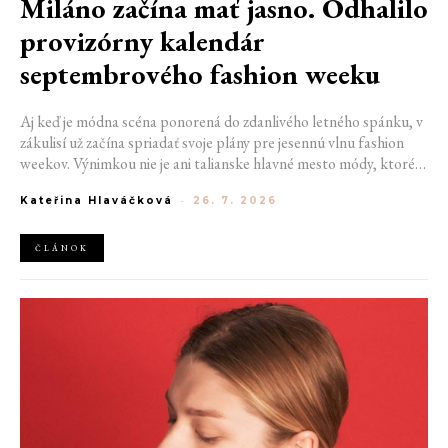
Miláno začína mať jasno. Odhalilo
provizórny kalendár
septembrového fashion weeku
Aj keď je módna scéna ponorená do zdanlivého letného spánku, v
zákulisí už začína spriadať svoje plány pre jesennú vlnu fashion
weekov. Výnimkou nie je ani talianske hlavné mesto módy, ktoré
vo štvrtok odhalilo provizórny kalendár chystaných show. Miláno
Kateřina Hlaváčková
-
26. 7. 2026
od 22. do 28. septembra privíta tradičné mená, pozornosť však
zameria predovšetkým na debut nového kreatívneho riaditeľa
značky Moschino.
ČLÁNOK