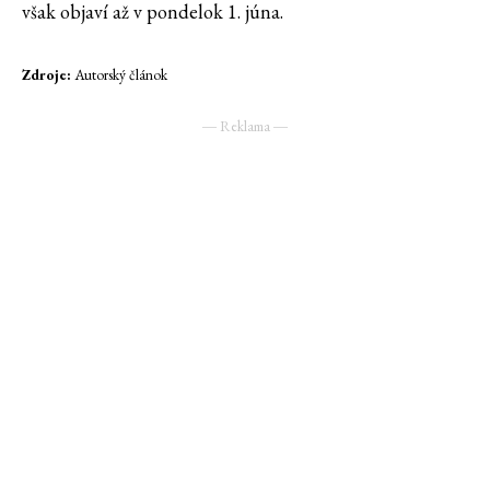
však objaví až v pondelok 1. júna.
Zdroje:
Autorský článok
― Reklama ―