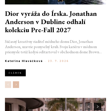
Dior vyráža do Írska. Jonathan
Anderson v Dubline odhalí
kolekciu Pre-Fall 2027
Súčasný kreatívny riaditeľ módneho domu Dior, Jonathan
Anderson, uzavrie pomyselný kruh. Svoju kariéru v módnom
priemysle totiž kedysi odštartoval v obchodnom dome Brown
Thomas v Dubline. Teraz sa do hlavného mesta Írska vráti na čele
Kateřina Hlaváčková
-
23. 7. 2026
jednej z najväčších luxusných značiek sveta. V decembri totiž v
priestoroch ikonickej Trinity College odhalí očakávanú kolekciu
Pre-Fall 2027.
ČLÁNOK