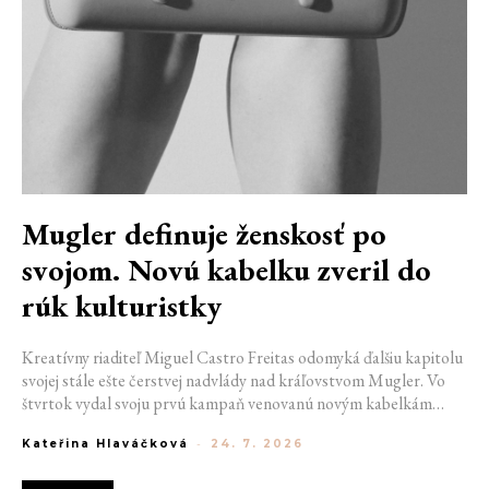
Mugler definuje ženskosť po
svojom. Novú kabelku zveril do
rúk kulturistky
Kreatívny riaditeľ Miguel Castro Freitas odomyká ďalšiu kapitolu
svojej stále ešte čerstvej nadvlády nad kráľovstvom Mugler. Vo
štvrtok vydal svoju prvú kampaň venovanú novým kabelkám
Aurora a Lua. Jej vizuál hovorí presne tým jazykom, s ktorým
Kateřina Hlaváčková
-
24. 7. 2026
návrhár do módneho domu prišiel. Umne kombinuje výrazy
minulosti a dávnych koreňov, zatiaľ čo definuje modernú, silnú