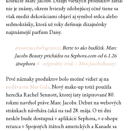
kolekcie Marc Jacobs. Dizajn všetkých produktov zatiaľ
nie je známy, okrem hviezdy zdobejúcej očné tiene sa
však medzi dekoráciami objaví aj symbol srdca alebo
sedmokrásky, ktorá už roky definuje dizajnérsky
najznámejší parfum Daisy.
@marcjacobsfragrances
Berte to ako budíček. Marc
Jacobs Beauty prichádza na Sephora.com od 6.1.26
@sephora
♬ originálny zvuk – MarcJacobsBeauty
Prvé náznaky produktov bolo možné vidieť aj na
nedávnom Met Gala
. Nový make-up totiž použila
herečka Rachel Sennott, ktorej šaty inšpirované 80.
rokmi navrhol práve Marc Jacobs. Debut na webových
stránkach návrhára čaká na rad 28. mája. O tri dni
neskôr bude dostupná v aplikácii Sephora, v e-shope
reťazca v Spojených štátoch amerických a Kanade sa