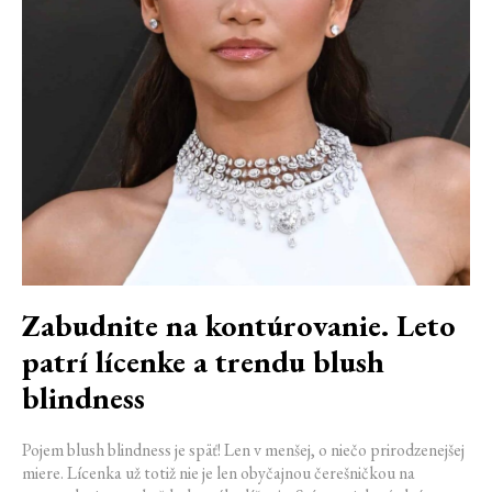
Zabudnite na kontúrovanie. Leto
patrí lícenke a trendu blush
blindness
Pojem blush blindness je späť! Len v menšej, o niečo prirodzenejšej
miere. Lícenka už totiž nie je len obyčajnou čerešničkou na