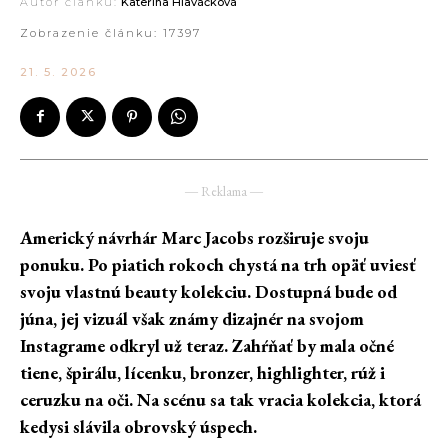
Autor článku:
Kateřina Hlaváčková
Zobrazenie článku:
17397
21. 5. 2026
― Reklama ―
Americký návrhár Marc Jacobs rozširuje svoju
ponuku. Po piatich rokoch chystá na trh opäť uviesť
svoju vlastnú beauty kolekciu. Dostupná bude od
júna, jej vizuál však známy dizajnér na svojom
Instagrame odkryl už teraz. Zahŕňať by mala očné
tiene, špirálu, lícenku, bronzer, highlighter, rúž i
ceruzku na oči. Na scénu sa tak vracia kolekcia, ktorá
kedysi slávila obrovský úspech.