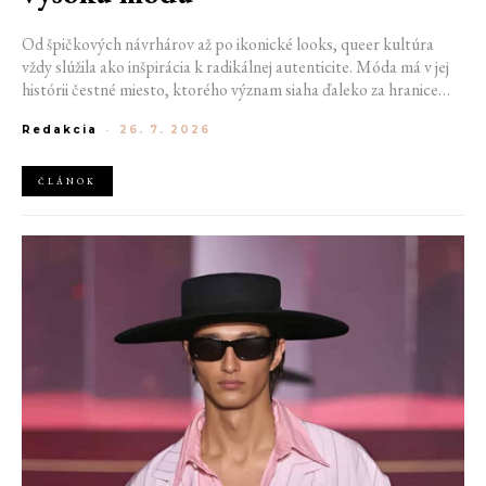
Od špičkových návrhárov až po ikonické looks, queer kultúra
vždy slúžila ako inšpirácia k radikálnej autenticite. Móda má v jej
histórii čestné miesto, ktorého význam siaha ďaleko za hranice
estetiky. V časoch, keď byť otvorene queer znamenalo vystaviť sa
Redakcia
-
26. 7. 2026
postihom a nebezpečenstvu, fungovalo práve oblečenie ako tichý
jazyk. Vďaka šatke, brošni alebo náušnici queer ľudia rozpoznali
jeden druhého a vďaka veľkolepej ballroom scéne mali aj ľudia na
ČLÁNOK
okraji spoločnosti priestor zažiariť na mólach. Ako sa queer
kultúra zapísala do módneho sveta, ktorý poznáme dnes?