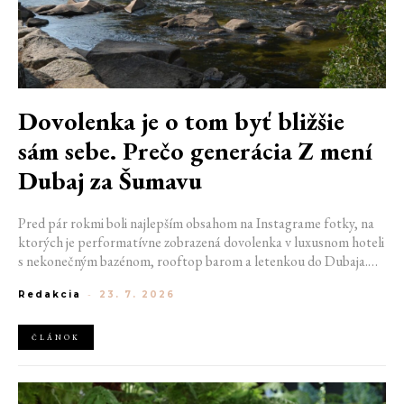
Dovolenka je o tom byť bližšie
sám sebe. Prečo generácia Z mení
Dubaj za Šumavu
Pred pár rokmi boli najlepším obsahom na Instagrame fotky, na
ktorých je performatívne zobrazená dovolenka v luxusnom hoteli
s nekonečným bazénom, rooftop barom a letenkou do Dubaja.
Dnes sociálne siete zaplavujú úplne iné obrázky. Chata v
Redakcia
-
23. 7. 2026
Jizerských horách. Ranné kúpanie v lome. Výlet vlakom na
Šumavu. Najlepším odpočinkom je jednoducho posedenie s
kamarátmi pri ohni.
ČLÁNOK