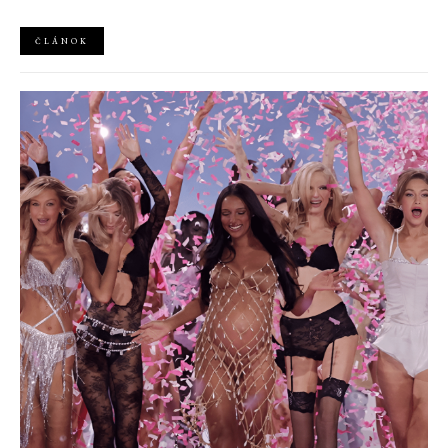
návrhára Azzedina Alaïi.
ČLÁNOK