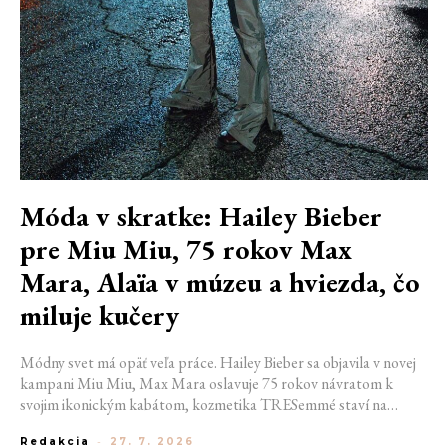
Móda v skratke: Hailey Bieber
pre Miu Miu, 75 rokov Max
Mara, Alaïa v múzeu a hviezda, čo
miluje kučery
Módny svet má opäť veľa práce. Hailey Bieber sa objavila v novej
kampani Miu Miu, Max Mara oslavuje 75 rokov návratom k
svojim ikonickým kabátom, kozmetika TRESemmé staví na
prirodzené kučery v novej kampani s hercom Belmontom Cameli
Redakcia
-
27. 7. 2026
a v San Franciscu pripravujú prvú veľkú americkú retrospektívu