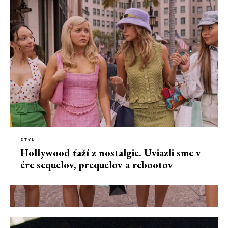
STYL
Hollywood ťaží z nostalgie. Uviazli sme v
ére sequelov, prequelov a rebootov