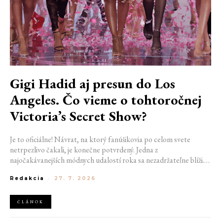
Gigi Hadid aj presun do Los
Angeles. Čo vieme o tohtoročnej
Victoria’s Secret Show?
Je to oficiálne! Návrat, na ktorý fanúšikovia po celom svete
netrpezlivo čakali, je konečne potvrdený. Jedna z
najočakávanejších módnych udalostí roka sa nezadržateľne blíži.
Victoria’s Secret Fashion Show 2026 začína odhaľovať svoje prvé
Redakcia
-
27. 7. 2026
veľké novinky. Organizátori už prezradili miesto konania
tohtoročnej prehliadky aj meno prvej modelky, ktorá sa tento rok
prejde po ikonickom móle.
ČLÁNOK