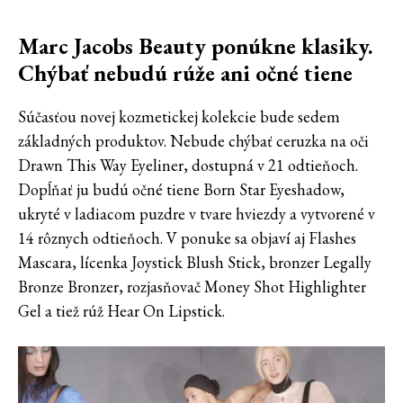
Marc Jacobs Beauty ponúkne klasiky.
Chýbať nebudú rúže ani očné tiene
Súčasťou novej kozmetickej kolekcie bude sedem
základných produktov. Nebude chýbať ceruzka na oči
Drawn This Way Eyeliner, dostupná v 21 odtieňoch.
Dopĺňať ju budú očné tiene Born Star Eyeshadow,
ukryté v ladiacom puzdre v tvare hviezdy a vytvorené v
14 rôznych odtieňoch. V ponuke sa objaví aj Flashes
Mascara, lícenka Joystick Blush Stick, bronzer Legally
Bronze Bronzer, rozjasňovač Money Shot Highlighter
Gel a tiež rúž Hear On Lipstick.