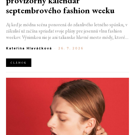
provizórny kalendár
septembrového fashion weeku
Aj keď je módna scéna ponorená do zdanlivého letného spánku, v
zákulisí už začína spriadať svoje plány pre jesennú vlnu fashion
weekov. Výnimkou nie je ani talianske hlavné mesto módy, ktoré
vo štvrtok odhalilo provizórny kalendár chystaných show. Miláno
Kateřina Hlaváčková
-
26. 7. 2026
od 22. do 28. septembra privíta tradičné mená, pozornosť však
zameria predovšetkým na debut nového kreatívneho riaditeľa
značky Moschino.
ČLÁNOK