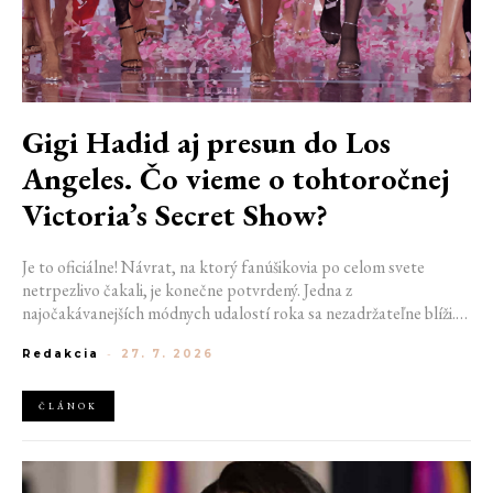
Gigi Hadid aj presun do Los
Angeles. Čo vieme o tohtoročnej
Victoria’s Secret Show?
Je to oficiálne! Návrat, na ktorý fanúšikovia po celom svete
netrpezlivo čakali, je konečne potvrdený. Jedna z
najočakávanejších módnych udalostí roka sa nezadržateľne blíži.
Victoria’s Secret Fashion Show 2026 začína odhaľovať svoje prvé
Redakcia
-
27. 7. 2026
veľké novinky. Organizátori už prezradili miesto konania
tohtoročnej prehliadky aj meno prvej modelky, ktorá sa tento rok
prejde po ikonickom móle.
ČLÁNOK