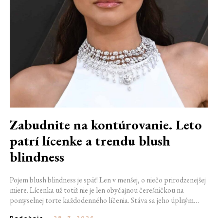
Zabudnite na kontúrovanie. Leto
patrí lícenke a trendu blush
blindness
Pojem blush blindness je späť! Len v menšej, o niečo prirodzenejšej
miere. Lícenka už totiž nie je len obyčajnou čerešničkou na
pomyselnej torte každodenného líčenia. Stáva sa jeho úplným
základom. Nahrádza bronzer, často aj rozjasňovač, a dodáva tvári