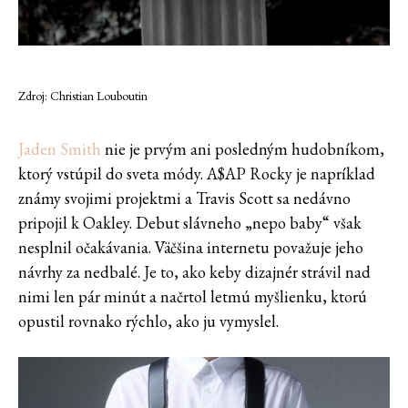
Zdroj: Christian Louboutin
Jaden Smith
nie je prvým ani posledným hudobníkom,
ktorý vstúpil do sveta módy. A$AP Rocky je napríklad
známy svojimi projektmi a Travis Scott sa nedávno
pripojil k Oakley. Debut slávneho „nepo baby“ však
nesplnil očakávania. Väčšina internetu považuje jeho
návrhy za nedbalé. Je to, ako keby dizajnér strávil nad
nimi len pár minút a načrtol letmú myšlienku, ktorú
opustil rovnako rýchlo, ako ju vymyslel.