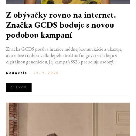
Z obývačky rovno na internet.
Značka GCDS boduje s novou
podobou kampaní
Značka GCDS posúva hranice módnej komunikácie a ukazuje,
ako môže tradícia veľkolepého Milána fungovať v dialógu s
digitálnou generáciou. Jej kampaň SS26 prepojuje osobný
priestor, internetovú kultúru a hravý vizuálny jazyk. Odráža
Redakcia
-
27. 7. 2026
spôsob, akým dnes módu vnímame a zdieľame. Zároveň
potvrdzuje schopnosť GCDS reagovať na súčasné kultúrne
trendy a vytvárať autentické spojenie medzi módou, digitálnym
ČLÁNOK
prostredím a každodenným životom mladej generácie.