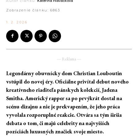
Autor článku:
Kateřina Hlaváčková
Zobrazenie článku:
6863
1. 2. 2026
― Reklama ―
Legendárny obuvnícky dom Christian Louboutin
vstúpil do novej éry. Oficiálne privítal debut nového
kreatívneho riaditeľa pánskych kolekcií, Jadena
Smitha. Americký rapper sa po prvýkrát dostal na
scénu dizajnu a nie je prekvapením, že jeho práca
vyvolala rozporuplné reakcie. Otvára sa tým širšia
debata o tom, či majú celebrity na najvyšších
pozíciách luxusných značiek svoje miesto.