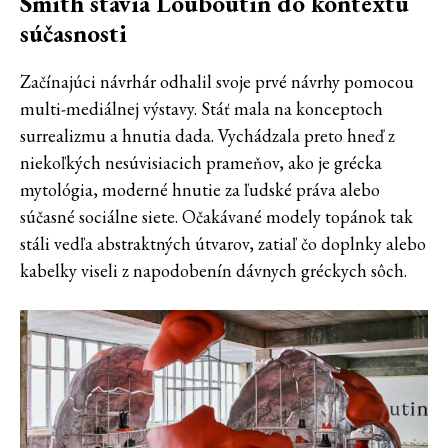
Smith stavia Louboutin do kontextu
súčasnosti
Začínajúci návrhár odhalil svoje prvé návrhy pomocou
multi-mediálnej výstavy. Stáť mala na konceptoch
surrealizmu a hnutia dada. Vychádzala preto hneď z
niekoľkých nesúvisiacich prameňov, ako je grécka
mytológia, moderné hnutie za ľudské práva alebo
súčasné sociálne siete. Očakávané modely topánok tak
stáli vedľa abstraktných útvarov, zatiaľ čo doplnky alebo
kabelky viseli z napodobenín dávnych gréckych sôch.