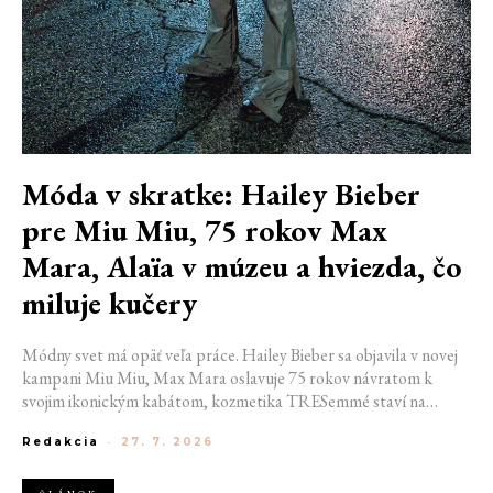
Móda v skratke: Hailey Bieber
pre Miu Miu, 75 rokov Max
Mara, Alaïa v múzeu a hviezda, čo
miluje kučery
Módny svet má opäť veľa práce. Hailey Bieber sa objavila v novej
kampani Miu Miu, Max Mara oslavuje 75 rokov návratom k
svojim ikonickým kabátom, kozmetika TRESemmé staví na
prirodzené kučery v novej kampani s hercom Belmontom Cameli
Redakcia
-
27. 7. 2026
a v San Franciscu pripravujú prvú veľkú americkú retrospektívu
návrhára Azzedina Alaïi.