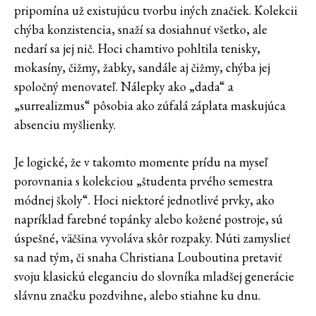
pripomína už existujúcu tvorbu iných značiek. Kolekcii
chýba konzistencia, snaží sa dosiahnuť všetko, ale
nedarí sa jej nič. Hoci chamtivo pohltila tenisky,
mokasíny, čižmy, žabky, sandále aj čižmy, chýba jej
spoločný menovateľ. Nálepky ako „dada“ a
„surrealizmus“ pôsobia ako zúfalá záplata maskujúca
absenciu myšlienky.
Je logické, že v takomto momente prídu na myseľ
porovnania s kolekciou „študenta prvého semestra
módnej školy“. Hoci niektoré jednotlivé prvky, ako
napríklad farebné topánky alebo kožené postroje, sú
úspešné, väčšina vyvoláva skôr rozpaky. Núti zamyslieť
sa nad tým, či snaha Christiana Louboutina pretaviť
svoju klasickú eleganciu do slovníka mladšej generácie
slávnu značku pozdvihne, alebo stiahne ku dnu.