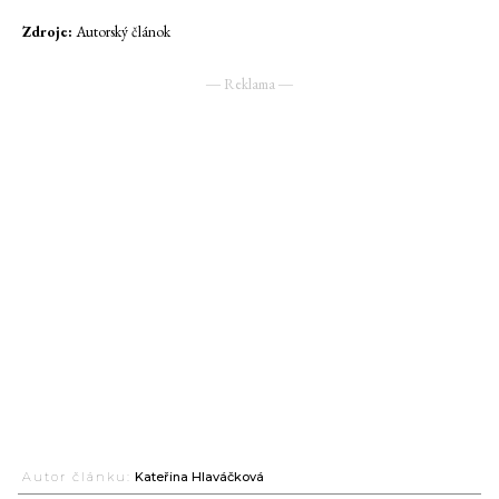
Zdroje:
Autorský článok
― Reklama ―
Autor článku:
Kateřina Hlaváčková