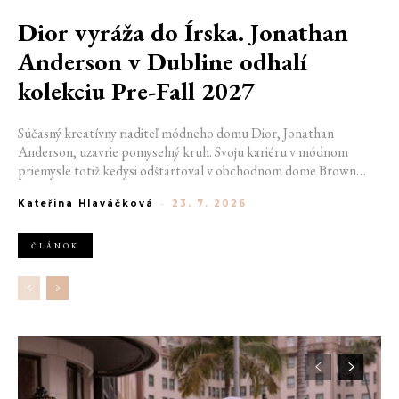
Dior vyráža do Írska. Jonathan
Anderson v Dubline odhalí
kolekciu Pre-Fall 2027
Súčasný kreatívny riaditeľ módneho domu Dior, Jonathan
Anderson, uzavrie pomyselný kruh. Svoju kariéru v módnom
priemysle totiž kedysi odštartoval v obchodnom dome Brown
Thomas v Dubline. Teraz sa do hlavného mesta Írska vráti na čele
Kateřina Hlaváčková
-
23. 7. 2026
jednej z najväčších luxusných značiek sveta. V decembri totiž v
priestoroch ikonickej Trinity College odhalí očakávanú kolekciu
Pre-Fall 2027.
ČLÁNOK