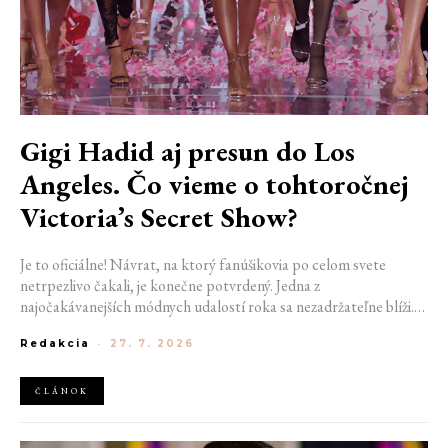
Gigi Hadid aj presun do Los
Angeles. Čo vieme o tohtoročnej
Victoria’s Secret Show?
Je to oficiálne! Návrat, na ktorý fanúšikovia po celom svete
netrpezlivo čakali, je konečne potvrdený. Jedna z
najočakávanejších módnych udalostí roka sa nezadržateľne blíži.
Victoria’s Secret Fashion Show 2026 začína odhaľovať svoje prvé
Redakcia
-
27. 7. 2026
veľké novinky. Organizátori už prezradili miesto konania
tohtoročnej prehliadky aj meno prvej modelky, ktorá sa tento rok
prejde po ikonickom móle.
ČLÁNOK