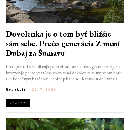
Dovolenka je o tom byť bližšie
sám sebe. Prečo generácia Z mení
Dubaj za Šumavu
Pred pár rokmi boli najlepším obsahom na Instagrame fotky, na
ktorých je performatívne zobrazená dovolenka v luxusnom hoteli
s nekonečným bazénom, rooftop barom a letenkou do Dubaja.
Dnes sociálne siete zaplavujú úplne iné obrázky. Chata v
Redakcia
-
23. 7. 2026
Jizerských horách. Ranné kúpanie v lome. Výlet vlakom na
Šumavu. Najlepším odpočinkom je jednoducho posedenie s
kamarátmi pri ohni.
ČLÁNOK