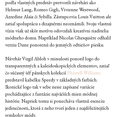
podľa vlastných predstáv pretvorili návrhári ako
Helmut Lang, Romeo Gigli, Vivienne Westwood,
Azzedine Alaïa či Sybilla. Zástupcovia Louis Vuitton ale
zatiaľ spoluprácu s dizajnérmi neoznámili. Svoju vlastnú
víziu však už skôr motívu odovzdali kreatívni riaditelia
módneho domu. Napríklad Nicolas Ghesquière odhalil
verziu Dune ponorenú do jemných odtieňov piesku.
Návrhár Virgil Abloh v minulosti ponoril logo do
transparentných a kaleidoskopických elementov, zatiaľ
čo súčasný šéf pánskych kolekcií
Pharrell Williams
predstavil kabelku Speedy v základných farbách.
Ikonické logo tak v sebe nesie zapísané variácie
pochádzajúce z fantázie najväčších mien módnej
histórie. Napriek tomu si ponecháva vlastnú esenciu
jedinečnosti, ktorá z neho tvorí jeden z najdôležitejších
symbolov módy.