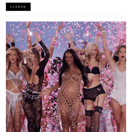
návrhára Azzedina Alaïi.
ČLÁNOK