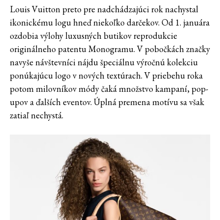
Louis Vuitton preto pre nadchádzajúci rok nachystal
ikonickému logu hneď niekoľko darčekov. Od 1. januára
ozdobia výlohy luxusných butikov reprodukcie
originálneho patentu Monogramu. V pobočkách značky
navyše návštevníci nájdu špeciálnu výročnú kolekciu
ponúkajúcu logo v nových textúrach. V priebehu roka
potom milovníkov módy čaká množstvo kampaní, pop-
upov a ďalších eventov. Úplná premena motívu sa však
zatiaľ nechystá.