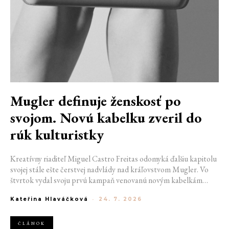
Mugler definuje ženskosť po
svojom. Novú kabelku zveril do
rúk kulturistky
Kreatívny riaditeľ Miguel Castro Freitas odomyká ďalšiu kapitolu
svojej stále ešte čerstvej nadvlády nad kráľovstvom Mugler. Vo
štvrtok vydal svoju prvú kampaň venovanú novým kabelkám
Aurora a Lua. Jej vizuál hovorí presne tým jazykom, s ktorým
Kateřina Hlaváčková
-
24. 7. 2026
návrhár do módneho domu prišiel. Umne kombinuje výrazy
minulosti a dávnych koreňov, zatiaľ čo definuje modernú, silnú
podobu ženskosti.
ČLÁNOK