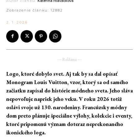
Autor článku:
Kateřina Hlaváčková
Zobrazenie článku:
12882
2. 1. 2026
― Reklama ―
Logo, ktoré dobylo svet. Aj tak by sa dal opísať
Monogram Louis Vuitton, vzor, ktorý sa od samého
začiatku zapísal do histórie módneho sveta. Jeho sláva
nepovoľuje napriek jeho veku. V roku 2026 totiž
oslávi svoje už 130. narodeniny. Francúzsky módny
dom preto plánuje špeciálne výlohy, kolekcie i eventy,
ktoré pripomenú význam doteraz neprekonaného
ikonického loga.