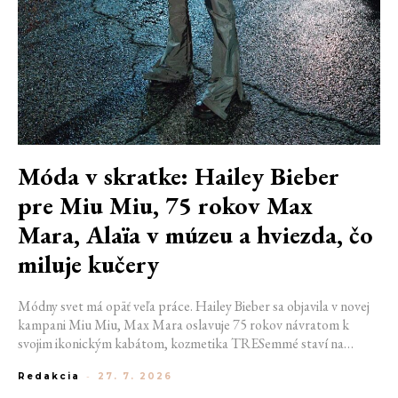
Móda v skratke: Hailey Bieber
pre Miu Miu, 75 rokov Max
Mara, Alaïa v múzeu a hviezda, čo
miluje kučery
Módny svet má opäť veľa práce. Hailey Bieber sa objavila v novej
kampani Miu Miu, Max Mara oslavuje 75 rokov návratom k
svojim ikonickým kabátom, kozmetika TRESemmé staví na
prirodzené kučery v novej kampani s hercom Belmontom Cameli
Redakcia
-
27. 7. 2026
a v San Franciscu pripravujú prvú veľkú americkú retrospektívu