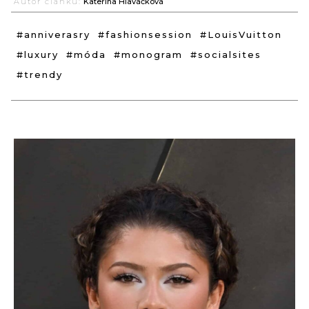
Autor článku:
Kateřina Hlaváčková
#anniverasry
#fashionsession
#LouisVuitton
#luxury
#móda
#monogram
#socialsites
#trendy