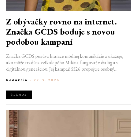
Z obývačky rovno na internet.
Značka GCDS boduje s novou
podobou kampaní
Značka GCDS posúva hranice módnej komunikácie a ukazuje,
ako môže tradícia veľkolepého Milána fungovať v dialógu s
digitálnou generáciou. Jej kampaň SS26 prepojuje osobný
priestor, internetovú kultúru a hravý vizuálny jazyk. Odráža
Redakcia
-
27. 7. 2026
spôsob, akým dnes módu vnímame a zdieľame. Zároveň
potvrdzuje schopnosť GCDS reagovať na súčasné kultúrne
trendy a vytvárať autentické spojenie medzi módou, digitálnym
ČLÁNOK
prostredím a každodenným životom mladej generácie.