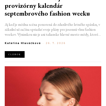
provizórny kalendár
septembrového fashion weeku
Aj keď je módna scéna ponorená do zdanlivého letného spánku, v
zákulisí už začína spriadať svoje plány pre jesennú vlnu fashion
weekov. Výnimkou nie je ani talianske hlavné mesto módy, ktoré
vo štvrtok odhalilo provizórny kalendár chystaných show. Miláno
Kateřina Hlaváčková
-
26. 7. 2026
od 22. do 28. septembra privíta tradičné mená, pozornosť však
zameria predovšetkým na debut nového kreatívneho riaditeľa
značky Moschino.
ČLÁNOK