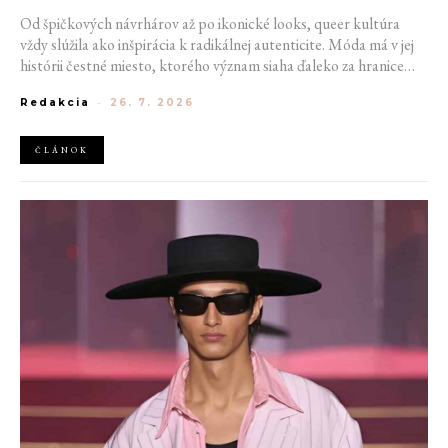
Od špičkových návrhárov až po ikonické looks, queer kultúra
vždy slúžila ako inšpirácia k radikálnej autenticite. Móda má v jej
histórii čestné miesto, ktorého význam siaha ďaleko za hranice
estetiky. V časoch, keď byť otvorene queer znamenalo vystaviť sa
Redakcia
-
26. 7. 2026
postihom a nebezpečenstvu, fungovalo práve oblečenie ako tichý
jazyk. Vďaka šatke, brošni alebo náušnici queer ľudia rozpoznali
jeden druhého a vďaka veľkolepej ballroom scéne mali aj ľudia na
ČLÁNOK
okraji spoločnosti priestor zažiariť na mólach. Ako sa queer
kultúra zapísala do módneho sveta, ktorý poznáme dnes?