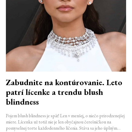
Zabudnite na kontúrovanie. Leto
patrí lícenke a trendu blush
blindness
Pojem blush blindness je späť! Len v menšej, o niečo prirodzenejšej
miere. Lícenka už totiž nie je len obyčajnou čerešničkou na
pomyselnej torte každodenného líčenia. Stáva sa jeho úplným