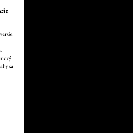
cie
erzie.
.
ilmový
 aby sa