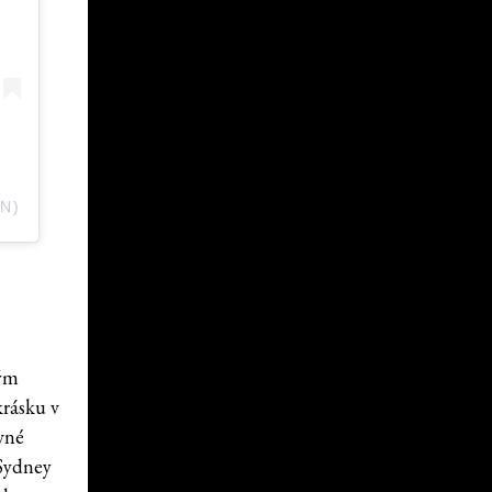
N)
tým
krásku v
vné
Sydney