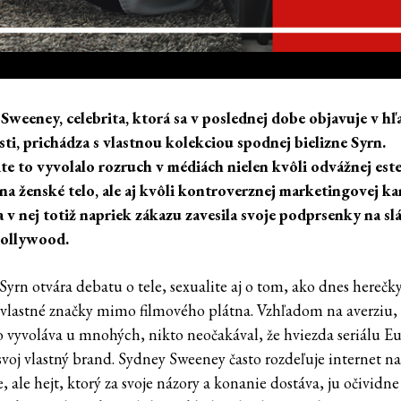
Sweeney, celebrita, ktorá sa v poslednej dobe objavuje v hľ
sti, prichádza s vlastnou kolekciou spodnej bielizne Syrn.
e to vyvolalo rozruch v médiách nielen kvôli odvážnej este
na ženské telo, ale aj kvôli kontroverznej marketingovej k
 v nej totiž napriek zákazu zavesila svoje podprsenky na sl
Hollywood.
Syrn otvára debatu o tele, sexualite aj o tom, ako dnes herečk
vlastné značky mimo filmového plátna. Vzhľadom na averziu,
o vyvoláva u mnohých, nikto neočakával, že hviezda seriálu E
 svoj vlastný brand. Sydney Sweeney často rozdeľuje internet n
, ale hejt, ktorý za svoje názory a konanie dostáva, ju očividn