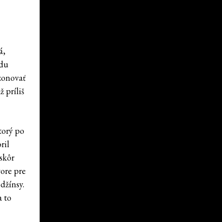
á,
rdu
ezonovať
 príliš
torý po
ril
skôr
vore pre
džínsy.
a to