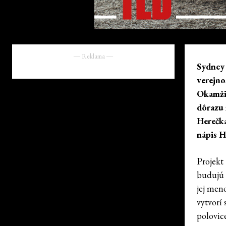
― Reklama ―
Sydney 
verejno
Okamžit
dôrazu 
Herečka
nápis 
Projekt 
budujú 
jej men
vytvorí
polovice