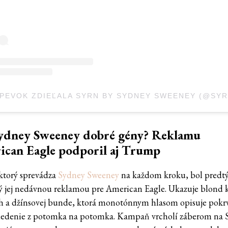
SPEVOK ZDIEĽALA SYRN BY SYDNEY SWEENEY (@SYR
ydney Sweeney dobré gény? Reklamu
ican Eagle podporil aj Trump
ktorý sprevádza
Sydney Sweeney
na každom kroku, bol pred
ý jej nedávnou reklamou pre American Eagle. Ukazuje blond 
h a džínsovej bunde, ktorá monotónnym hlasom opisuje pokr
 dedenie z potomka na potomka. Kampaň vrcholí záberom na 