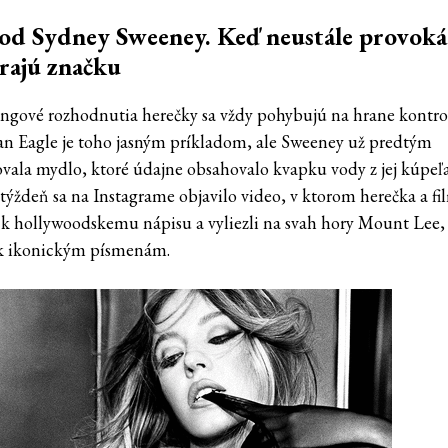
od Sydney Sweeney. Keď neustále provoká
rajú značku
ngové rozhodnutia herečky sa vždy pohybujú na hrane kontrov
n Eagle je toho jasným príkladom, ale Sweeney už predtým
vala mydlo, ktoré údajne obsahovalo kvapku vody z jej kúpeľa
týždeň sa na Instagrame objavilo video, v ktorom herečka a f
li k hollywoodskemu nápisu a vyliezli na svah hory Mount Lee,
 k ikonickým písmenám.