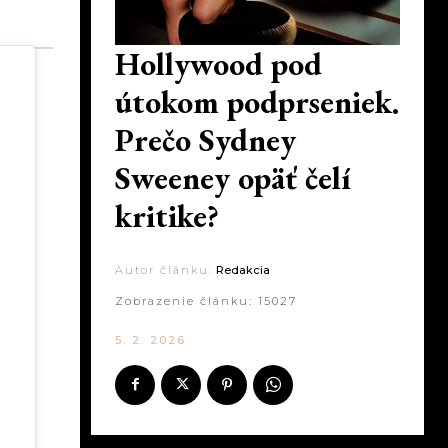
Hollywood pod
útokom podprseniek.
Prečo Sydney
Sweeney opäť čelí
kritike?
Autor článku:
Redakcia
Zobrazenie článku:
15027
5. 2. 2026