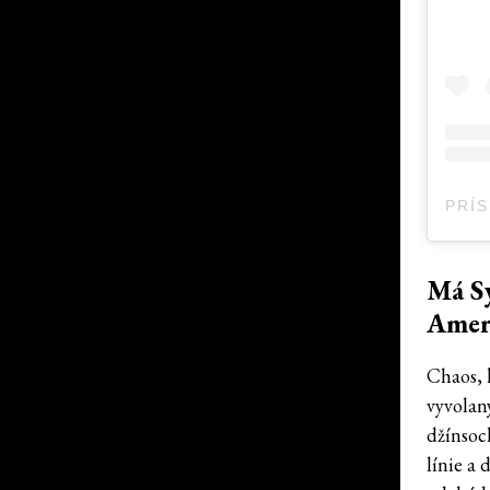
PRÍ
Má S
Amer
Chaos, 
vyvolan
džínsoc
línie a