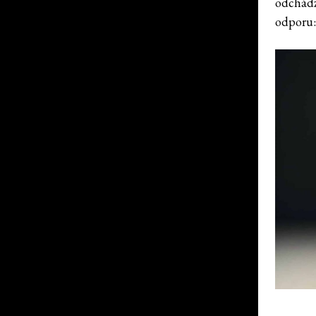
odchádz
odporu: