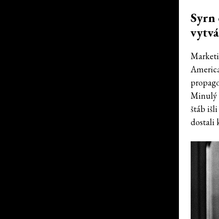
Syrn 
vytvá
Marketi
America
propago
Minulý 
štáb iš
dostali