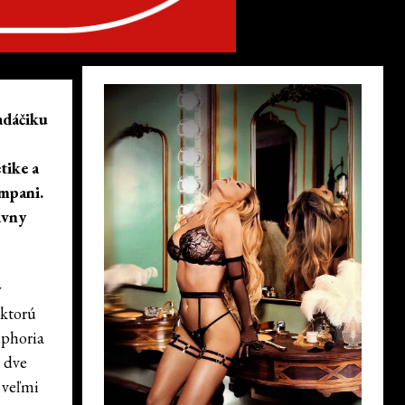
adáčiku
tike a
ampani.
ávny
y
 ktorú
uphoria
a dve
e veľmi