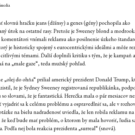
fimedia
sť slovnú hračku jeans (džínsy) a genes (gény) pochopila ako
aný útok na ostatné rasy. Pretože je Sweeney blond a modrook
í komentátori vnímali reklamu ako posilnenie úzkeho štanda
ktorý je historicky spojený s eurocentrickými ideálmi a môže r
 citlivými témami. Ďalší doplnili kritiku s tým, že je kampaň až
á na „male gaze“, teda mužský pohľad.
e „olej do ohňa“ prilial americký prezident Donald Trump, k
 zistil, že je Sydney Sweeney registrovaná republikánka, podpo
 so slovami, že je fantastická. Herečka mala o pár mesiacov ne
 vyjadriť sa k celému problému a ospravedlniť sa, ale v rozho
tázke na bielu nadradenosť uviedla, že len robila reklamu na 
 že keď bude mať problém, o ktorom by mala hovoriť, ľudia s
. Podľa nej bola reakcia prezidenta „surreal“ (snová).