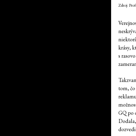
Zdroj: Pro
Verejno
neskrýv
niektor
krásy, 
s rasovo
zameran
Takzvan
tom, čo
reklamu
možnosť
GQ po o
Dodala,
dozvedia