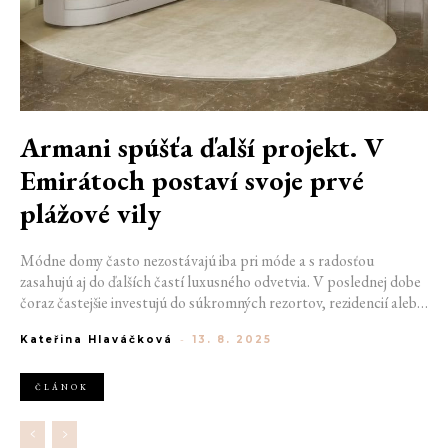
Armani spúšťa ďalší projekt. V
Emirátoch postaví svoje prvé
plážové vily
Módne domy často nezostávajú iba pri móde a s radosťou
zasahujú aj do ďalších častí luxusného odvetvia. V poslednej dobe
čoraz častejšie investujú do súkromných rezortov, rezidencií alebo
klubov. Výnimkou nie je ani Giorgio Armani. Taliansky návrhár
Kateřina Hlaváčková
-
13. 8. 2025
totiž oznámil plány na výstavbu svojich prvých plážových víl na
svete, a to v Spojených arabských emirátoch.
ČLÁNOK