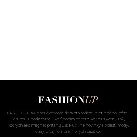
FASHIONUP.sk je sprievodcom do sveta radosti, pretkaného krásou,
kvalitou a hodnotami. Tvorí ho tím odborníkov na životný štýl,
ktorých ako magnet priťahujú exkluzívne novinky z oblasti módy,
krásy, dizajnu a prémiových zážitkov.