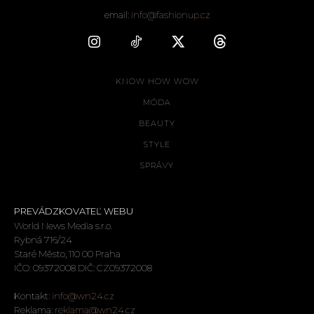
email:
info@fashionup.cz
KNOW HOW WOW
MÓDA
BEAUTY
STYLE
SPRÁVY
PREVÁDZKOVATEĽ WEBU
World News Media s.r.o.
Rybná 716/24
Staré Město, 110 00 Praha
IČO: 09372008 DIČ: CZ09372008
Kontakt:
info@wn24.cz
Reklama:
reklama@wn24.cz