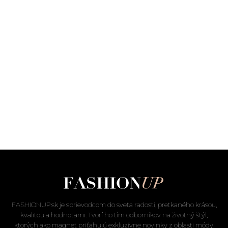
FASHIONUP.sk je sprievodcom do sveta radosti, pretkaného krásou,
kvalitou a hodnotami. Tvorí ho tím odborníkov na životný štýl,
ktorých ako magnet priťahujú exkluzívne novinky z oblasti módy,