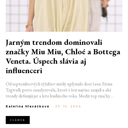
Jarným trendom dominovali
značky Miu Miu, Chloé a Bottega
Veneta. Úspech slávia aj
influenceri
Od septembrových týždňov módy uplynulo dosť času. Firma
Tagwalk preto zanalyzovala, ktoré z šou najviac zaujali a aké
trendy definujú jar a leto budúceho roka. Medzi top značky
zaradila Miu Miu, Chloé alebo Bottega Veneta. Prieskum z dielne
Kateřina Hlaváčková
-
23. 10. 2024
Billion Dollar Boy zase odhalil rastúcu obľubu produktov
známych influencerov.
ČLÁNOK