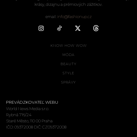
krásy, dizajnu a prémiových zážitkov.
email:
info@fashionup.cz
KNOW HOW WOW
MÓDA
BEAUTY
STYLE
SPRÁVY
PREVÁDZKOVATEĽ WEBU
World News Media s.r.o.
Rybná 716/24
Staré Město, 110 00 Praha
IČO: 09372008 DIČ: CZ09372008