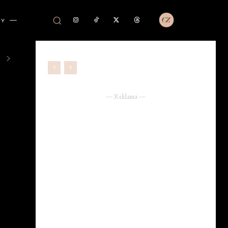
VY
― Reklama ―