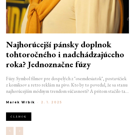
Najhorúcejší pánsky doplnok
tohtoročného i nadchádzajúceho
roka? Jednoznačne fúzy
Fúzy. Symbol filmov pre dospelých z "osemdesiatok", postavičiek
z komiksov a retro reklám na pivo. Kto by to povedal, že sa stanu
najhorúcejším módnym trendom súčasnosti? A pritom stačilo tak
málo. Pár filmových hviezd, trochu TikToku a Gen Z, ktorá
Marek Wrbík
-
2. 1. 2025
dokáže premeniť na hit aj ponožky v sandáloch.
ČLÁNOK