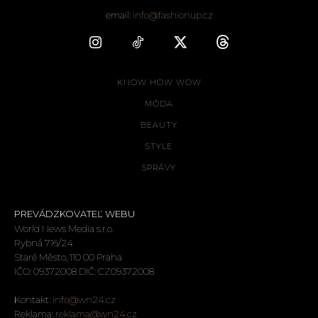
email:
info@fashionup.cz
KNOW HOW WOW
MÓDA
BEAUTY
STYLE
SPRÁVY
PREVÁDZKOVATEĽ WEBU
World News Media s.r.o.
Rybná 716/24
Staré Město, 110 00 Praha
IČO: 09372008 DIČ: CZ09372008
Kontakt:
info@wn24.cz
Reklama:
reklama@wn24.cz