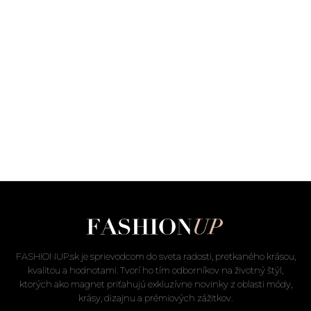
FASHIONUP.sk je sprievodcom do sveta radosti, pretkaného krásou,
kvalitou a hodnotami. Tvorí ho tím odborníkov na životný štýl,
ktorých ako magnet priťahujú exkluzívne novinky z oblasti módy,
krásy, dizajnu a prémiových zážitkov.