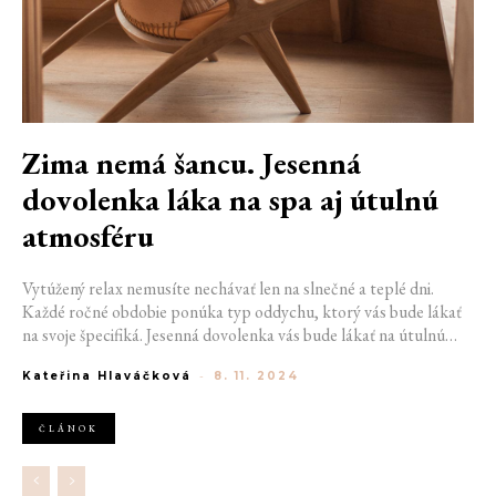
Zima nemá šancu. Jesenná
dovolenka láka na spa aj útulnú
atmosféru
Vytúžený relax nemusíte nechávať len na slnečné a teplé dni.
Každé ročné obdobie ponúka typ oddychu, ktorý vás bude lákať
na svoje špecifiká. Jesenná dovolenka vás bude lákať na útulnú
atmosféru definovanú praskajúcim krbom, starým nábytkom
Kateřina Hlaváčková
-
8. 11. 2024
alebo luxusnými kúpeľmi. S takýmto vybavením nemá nepríjemný
vonkajší chlad šancu.
ČLÁNOK