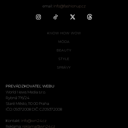
email:
info@fashionup.cz
KNOW HOW WOW
MÓDA
BEAUTY
STYLE
SPRÁVY
PREVÁDZKOVATEĽ WEBU
World News Media s.r.o.
Rybná 716/24
Staré Město, 110 00 Praha
IČO: 09372008 DIČ: CZ09372008
Kontakt:
info@wn24.cz
Reklama:
reklama@wn24.cz