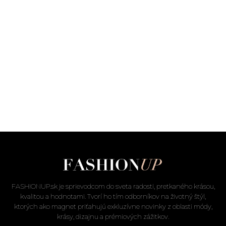
FASHIONUP.sk je sprievodcom do sveta radosti, pretkaného krásou,
kvalitou a hodnotami. Tvorí ho tím odborníkov na životný štýl,
ktorých ako magnet priťahujú exkluzívne novinky z oblasti módy,
krásy, dizajnu a prémiových zážitkov.