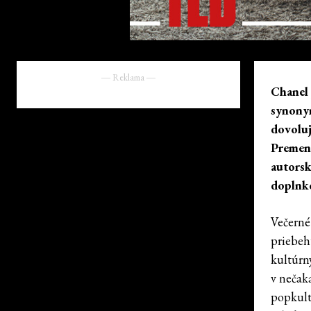
― Reklama ―
Chanel 
synonym
dovoluj
Premeni
autorsk
doplnko
Večerné
priebeh
kultúrn
v nečak
popkult