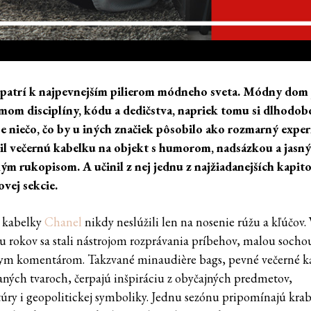
patrí k najpevnejším pilierom módneho sveta. Módny dom 
om disciplíny, kódu a dedičstva, napriek tomu si dlhodob
e niečo, čo by u iných značiek pôsobilo ako rozmarný expe
l večernú kabelku na objekt s humorom, nadsázkou a jasn
ým rukopisom. A učinil z nej jednu z najžiadanejších kapito
vej sekcie.
 kabelky
Chanel
nikdy neslúžili len na nosenie rúžu a kľúčov.
u rokov sa stali nástrojom rozprávania príbehov, malou socho
ym komentárom. Takzvané minaudière bags, pevné večerné k
aných tvaroch, čerpajú inšpiráciu z obyčajných predmetov,
úry i geopolitickej symboliky. Jednu sezónu pripomínajú kra