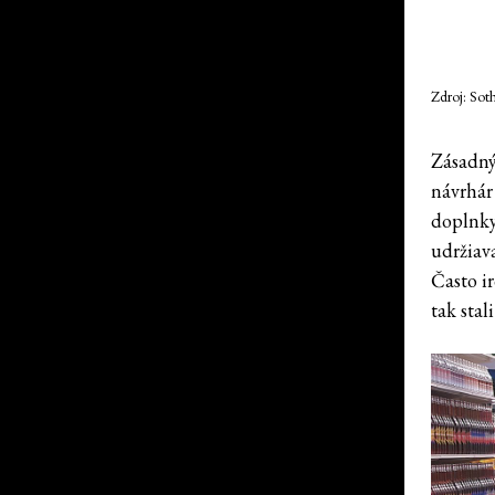
Zdroj: Sot
Zásadný
návrhá
doplnky
udržiav
Často i
tak sta