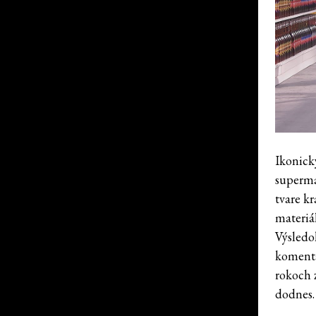
Ikonick
superma
tvare k
materiál
Výsledo
komentá
rokoch 
dodnes.